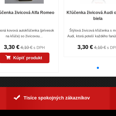
účenka živicová Alfa Romeo
Kľúčenka živicová Audi 
biela
sná kovová autokľúčenka (prívesok
Štýlová živicová kľúčenka s 
na kľúče) so živicovou...
Audi, ktorá poteší každého fanúš
3,30 €
3,30 €
4,10 €
4,10 €
s DPH
s DP
Kúpiť produkt
Tisíce spokojných zákazníkov