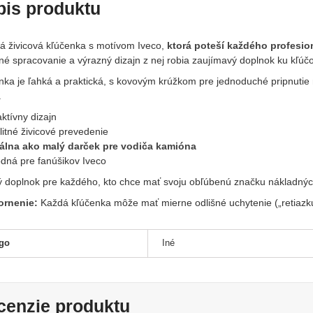
pis produktu
vá živicová kľúčenka s motívom Iveco,
ktorá poteší každého profesion
lné spracovanie a výrazný dizajn z nej robia zaujímavý doplnok ku kľúč
nka je ľahká a praktická, s kovovým krúžkom pre jednoduché pripnutie
.
ktívny dizajn
itné živicové prevedenie
álna ako malý darček pre vodiča kamióna
dná pre fanúšikov Iveco
ý doplnok pre každého, kto chce mať svoju obľúbenú značku nákladných 
rnenie:
Každá kľúčenka môže mať mierne odlišné uchytenie („retiazku
go
Iné
cenzie produktu