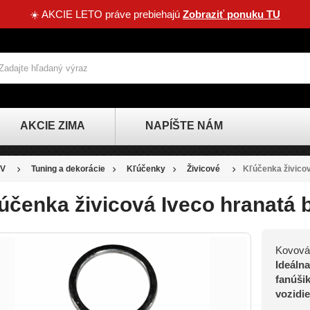
☀️ AKCIE LETO práve prebiehajú
Zobraziť ponuku TU
AKCIE ZIMA
NAPÍŠTE NÁM
V
Tuning a dekorácie
Kľúčenky
Živicové
Kľúčenka živicov
účenka živicová Iveco hranatá b
Kovová 
ZĽAVA
Ideáln
-0,80 €
fanúšik
vozidie