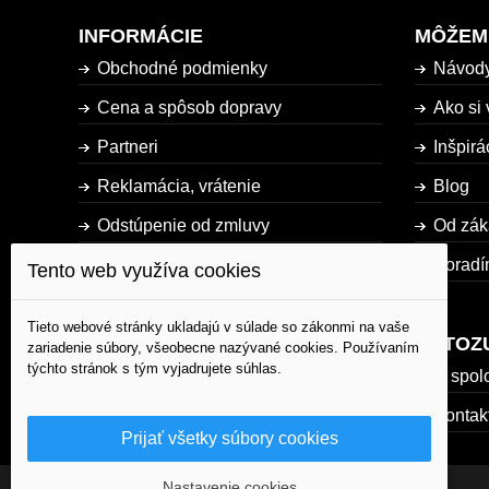
INFORMÁCIE
MÔŽEM
Obchodné podmienky
Návod
Cena a spôsob dopravy
Ako si 
Partneri
Inšpirá
Reklamácia, vrátenie
Blog
Odstúpenie od zmluvy
Od zák
Dostupnosť tovaru
Poradí
Tento web využíva cookies
Mapa stránky
Tieto webové stránky ukladajú v súlade so zákonmi na vaše
AUTOZ
zariadenie súbory, všeobecne nazývané cookies. Používaním
týchto stránok s tým vyjadrujete súhlas.
O spol
Kontak
Prijať všetky súbory cookies
Nastavenie cookies