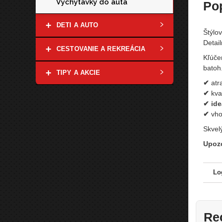
Vychytávky do auta
Po
+
DETI A AUTO
Štýlo
Detai
+
CESTOVANIE A REKREÁCIA
Kľúče
batoh
+
TIPY A AKCIE
✔
atra
✔
kval
✔ ide
✔
vho
Skvel
Upozo
Lo
Re