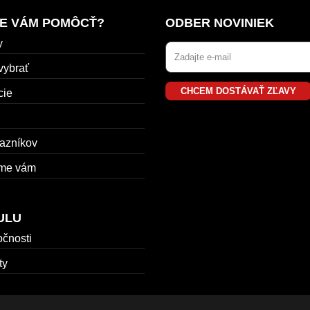
E VÁM POMÔCŤ?
ODBER NOVINIEK
y
vybrať
CHCEM DOSTÁVAŤ ZĽAVY
cie
azníkov
me vám
ULU
očnosti
ty