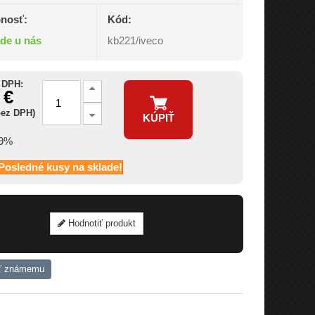
nosť:
Kód:
ade u nás
kb221/iveco
 DPH:
 €
bez DPH)
KÚPIŤ
19%
Posledné kusy na sklade!
Hodnotiť produkt
ť známemu