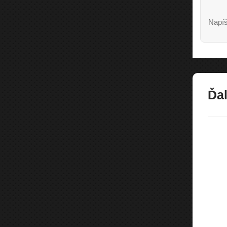
Napíš
Ďal