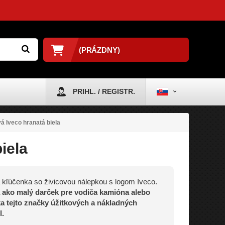
(PRÁZDNY)
PRIHL. / REGISTR.
á Iveco hranatá biela
iela
kľúčenka so živicovou nálepkou s logom Iveco.
a ako malý darček pre vodiča kamióna alebo
a tejto značky úžitkových a nákladných
l.