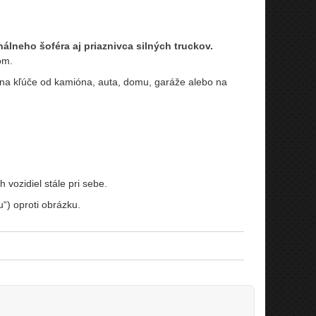
álneho šoféra aj priaznivca silných truckov.
om.
 na kľúče od kamióna, auta, domu, garáže alebo na
vozidiel stále pri sebe.
“) oproti obrázku.