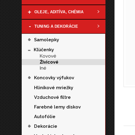
+
OLEJE, ADITÍVA, CHÉMIA
-
TUNING A DEKORÁCIE
+
Samolepky
-
Kľúčenky
Kovové
Živicové
Iné
+
Koncovky výfukov
Hliníkové mriežky
Vzduchové filtre
Farebné lemy diskov
Autofólie
+
Dekorácie