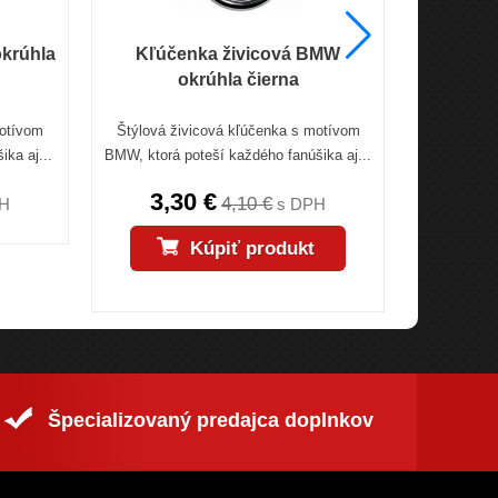
okrúhla
Kľúčenka živicová BMW
Kľúčenk
okrúhla čierna
motívom
Štýlová živicová kľúčenka s motívom
Vkusná kov
ika aj...
BMW, ktorá poteší každého fanúšika aj...
na 
3,30 €
3,
4,10 €
H
s DPH
Kúpiť produkt
Špecializovaný predajca doplnkov