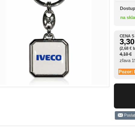
Dostup
na skl
CENA S
3,30
(2,68 € 
4,10 €
zľava 
Pozor: 
Posla