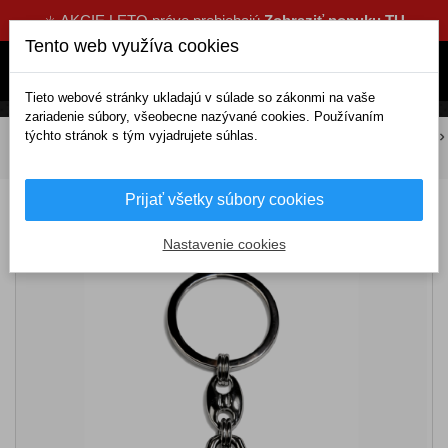
☀️ AKCIE LETO práve prebiehajú
Zobraziť ponuku TU
Tento web využíva cookies
Tieto webové stránky ukladajú v súlade so zákonmi na vaše
zariadenie súbory, všeobecne nazývané cookies. Používaním
týchto stránok s tým vyjadrujete súhlas.
DOMOV
Tuning a dekorácie
Kľúčenky
Živicové
Kľúčenka živicová Suzuki okrúhla biela
Prijať všetky súbory cookies
Kľúčenka živicová Suzuki okrúhla biela
Nastavenie cookies