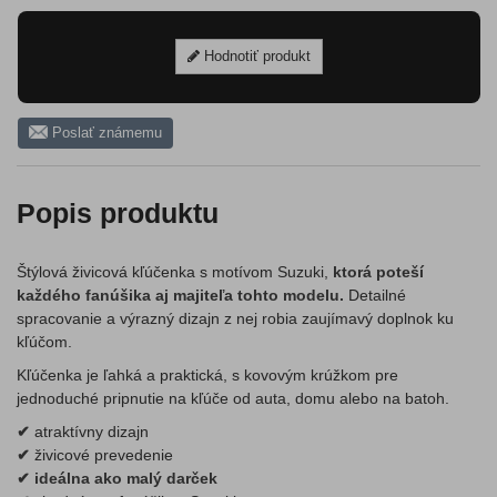
Hodnotiť produkt
Poslať známemu
Popis produktu
Štýlová živicová kľúčenka s motívom Suzuki,
ktorá poteší
každého fanúšika aj majiteľa tohto modelu.
Detailné
spracovanie a výrazný dizajn z nej robia zaujímavý doplnok ku
kľúčom.
Kľúčenka je ľahká a praktická, s kovovým krúžkom pre
jednoduché pripnutie na kľúče od auta, domu alebo na batoh.
✔
atraktívny dizajn
✔
živicové prevedenie
✔
ideálna ako malý darček