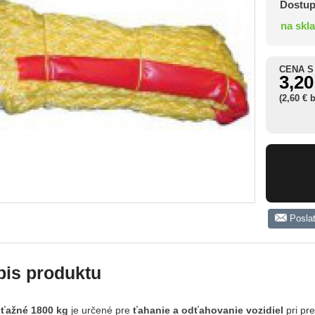
Dostup
na skl
CENA S
3,20
(2,60 € 
Posla
pis produktu
ťažné 1800 kg
je určené pre
ťahanie a odťahovanie vozidiel
pri pr