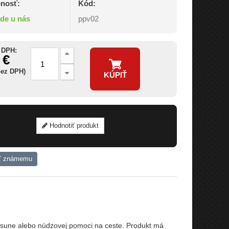
nosť:
Kód:
ade u nás
ppv02
 DPH:
 €
bez DPH)
KÚPIŤ
Hodnotiť produkt
ť známemu
esune alebo núdzovej pomoci na ceste. Produkt má