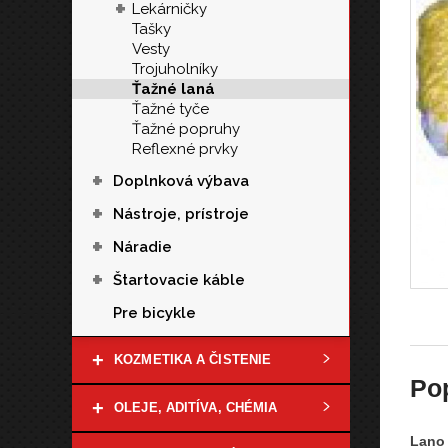
+
Lekárničky
Tašky
Vesty
Trojuholníky
Ťažné laná
Ťažné tyče
Ťažné popruhy
Reflexné prvky
+
Doplnková výbava
+
Nástroje, prístroje
+
Náradie
+
Štartovacie káble
Pre bicykle
+
KOZMETIKA A ČISTENIE
Po
+
OLEJE, ADITÍVA, CHÉMIA
Lano 