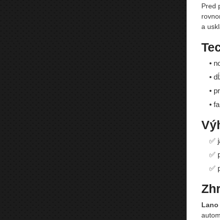
Pred 
rovnom
a usk
Te
• n
• d
• p
• f
Vý
✅ j
✅ p
✅ p
Zhr
Lano 
autom