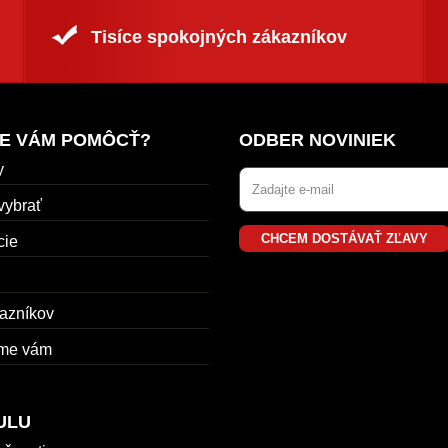
Tisíce spokojných zákazníkov
E VÁM POMÔCŤ?
ODBER NOVINIEK
y
vybrať
CHCEM DOSTÁVAŤ ZĽAVY
cie
azníkov
me vám
ULU