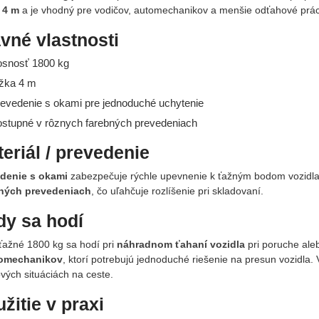
 4 m
a je vhodný pre vodičov, automechanikov a menšie odťahové prác
vné vlastnosti
osnosť 1800 kg
ĺžka 4 m
revedenie s okami pre jednoduché uchytenie
ostupné v rôznych farebných prevedeniach
eriál / prevedenie
denie s okami
zabezpečuje rýchle upevnenie k ťažným bodom vozidla
ných prevedeniach
, čo uľahčuje rozlíšenie pri skladovaní.
dy sa hodí
ťažné 1800 kg sa hodí pri
náhradnom ťahaní vozidla
pri poruche aleb
tomechanikov
, ktorí potrebujú jednoduché riešenie na presun vozidla.
vých situáciách na ceste.
žitie v praxi