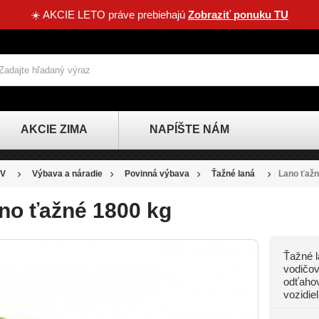
☀️ AKCIE LETO práve prebiehajú
Zobraziť ponuku TU
AKCIE ZIMA
NAPÍŠTE NÁM
V
Výbava a náradie
Povinná výbava
Ťažné laná
Lano ťažn
no ťažné 1800 kg
Ťažné l
vodičov
odťahov
vozidie