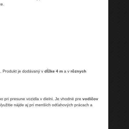
e.
. Produkt je dodávaný v
dĺžke 4 m
a v
rôznych
o pri presune vozidla v dielni. Je vhodné pre
vodičov
 Využitie nájde aj pri menších odťahových prácach a