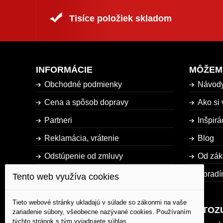
Tisíce položiek skladom
INFORMÁCIE
MÔŽEM
Obchodné podmienky
Návod
Cena a spôsob dopravy
Ako si 
Partneri
Inšpirá
Reklamácia, vrátenie
Blog
Odstúpenie od zmluvy
Od zák
Dostupnosť tovaru
Poradí
Tento web využíva cookies
Mapa stránky
Tieto webové stránky ukladajú v súlade so zákonmi na vaše
AUTOZ
zariadenie súbory, všeobecne nazývané cookies. Používaním
týchto stránok s tým vyjadrujete súhlas.