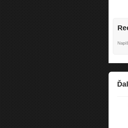
Re
Napíš
Ďal