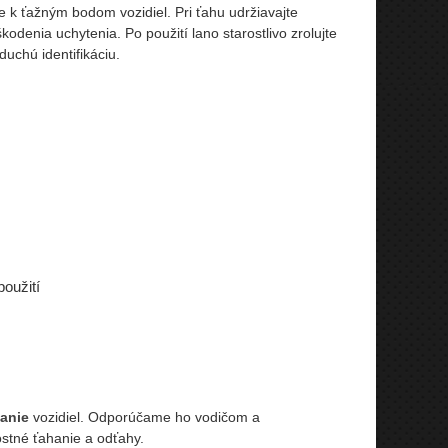
e k ťažným bodom vozidiel. Pri ťahu udržiavajte
odenia uchytenia. Po použití lano starostlivo zrolujte
uchú identifikáciu.
oužití
hanie
vozidiel. Odporúčame ho vodičom a
ostné ťahanie a odťahy.