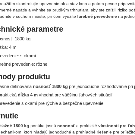
použitím skontrolujte upevnenie ok a stav lana a potom pevne pripevnit
erné napätie a vyhnite sa prudkým trhnutiam, aby ste znížili riziko pošk
ladnite v suchom mieste, pri čom využite
farebné prevedenie
na jednod
chnické parametre
osnosť: 1800 kg
ĺžka: 4 m
revedenie: s okami
arebné prevedenie: rôzne
hody produktu
asne definovaná
nosnosť 1800 kg
pre jednoduché rozhodovanie pri p
raktická
dĺžka 4 m
vhodná pre väčšinu ťahových situácií
revedenie s okami pre rýchle a bezpečné upevnenie
nutie
ťažné 1800 kg
ponúka jasnú
nosnosť
a praktické
vlastnosti pre ťa
echanikom, ktorí hľadajú jednoduché a prehľadné riešenie pre príležit