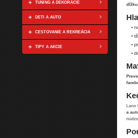
+
TUNING A DEKORÁCIE
dĺžku
Hla
+
DETI A AUTO
• n
+
CESTOVANIE A REKREÁCIA
• d
• p
+
TIPY A AKCIE
• d
Mat
Preve
fareb
Ke
Lano 
a au
núdzo
Pou