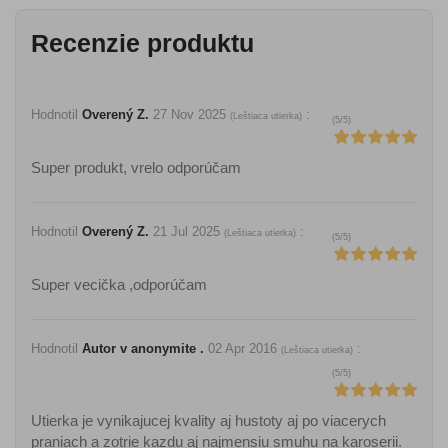
Recenzie produktu
Hodnotil
Overený Z.
27 Nov 2025
:
(
Leštiaca utierka
)
(
5
/
5
)
Super produkt, vrelo odporúčam
Hodnotil
Overený Z.
21 Jul 2025
:
(
Leštiaca utierka
)
(
5
/
5
)
Super vecička ,odporúčam
Hodnotil
Autor v anonymite .
02 Apr 2016
:
(
Leštiaca utierka
)
(
5
/
5
)
Utierka je vynikajucej kvality aj hustoty aj po viacerych
praniach a zotrie kazdu aj najmensiu smuhu na karoserii.