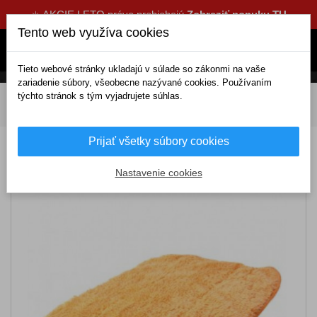
☀️ AKCIE LETO práve prebiehajú
Zobraziť ponuku TU
Tento web využíva cookies
Tieto webové stránky ukladajú v súlade so zákonmi na vaše
zariadenie súbory, všeobecne nazývané cookies. Používaním
týchto stránok s tým vyjadrujete súhlas.
DOMOV
Kozmetika a čistenie
Čistiace príslušenstvo
Na umývanie
Utierky
Leštiaca utierka
Prijať všetky súbory cookies
Leštiaca utierka
Nastavenie cookies