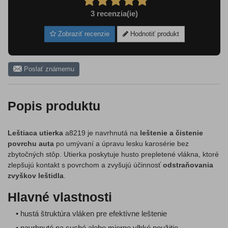
3
recenzia(ie)
Zobraziť recenzie
Hodnotiť produkt
Poslať známemu
Popis produktu
Leštiaca utierka
a8219 je navrhnutá na
leštenie a čistenie
povrchu auta
po umývaní a úpravu lesku karosérie bez
zbytočných stôp. Utierka poskytuje husto prepletené vlákna, ktoré
zlepšujú kontakt s povrchom a zvyšujú účinnosť
odstraňovania
zvyškov leštidla
.
Hlavné vlastnosti
• hustá štruktúra vláken pre efektívne leštenie
• navrhnuté na suché alebo mierne vlhké použitie