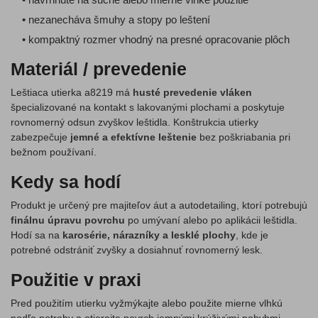
• nezanecháva šmuhy a stopy po leštení
• kompaktný rozmer vhodný na presné opracovanie plôch
Materiál / prevedenie
Leštiaca utierka a8219 má
husté prevedenie vláken
špecializované na kontakt s lakovanými plochami a poskytuje
rovnomerný odsun zvyškov leštidla. Konštrukcia utierky
zabezpečuje
jemné a efektívne leštenie
bez poškriabania pri
bežnom používaní.
Kedy sa hodí
Produkt je určený pre majiteľov áut a autodetailing, ktorí potrebujú
finálnu úpravu povrchu
po umývaní alebo po aplikácii leštidla.
Hodí sa na
karosérie, nárazníky a lesklé plochy
, kde je
potrebné odstrániť zvyšky a dosiahnuť rovnomerný lesk.
Použitie v praxi
Pred použitím utierku vyžmýkajte alebo použite mierne vlhkú