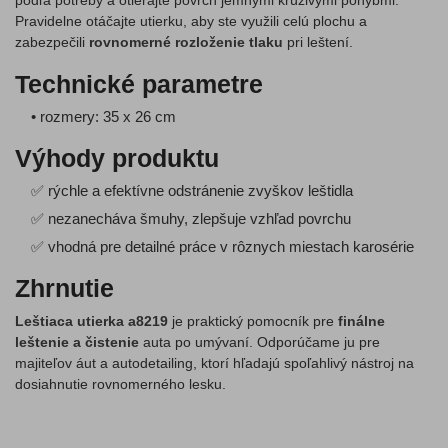
podľa potreby a otierajte povrch jemnými krúživými pohybmi.
Pravidelne otáčajte utierku, aby ste využili celú plochu a
zabezpečili
rovnomerné rozloženie tlaku
pri leštení.
Technické parametre
• rozmery: 35 x 26 cm
Výhody produktu
✅ rýchle a efektívne odstránenie zvyškov leštidla
✅ nezanecháva šmuhy, zlepšuje vzhľad povrchu
✅ vhodná pre detailné práce v rôznych miestach karosérie
Zhrnutie
Leštiaca utierka a8219
je praktický pomocník pre
finálne
leštenie a čistenie
auta po umývaní. Odporúčame ju pre
majiteľov áut a autodetailing, ktorí hľadajú spoľahlivý nástroj na
dosiahnutie rovnomerného lesku.