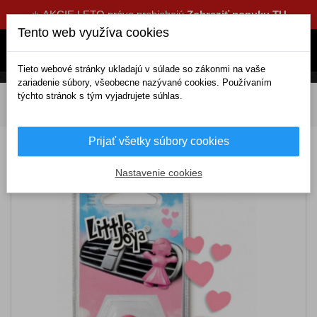
☀️ AKCIE LETO práve prebiehajú
Zobraziť ponuku TU
Tento web využíva cookies
Tieto webové stránky ukladajú v súlade so zákonmi na vaše
zariadenie súbory, všeobecne nazývané cookies. Používaním
týchto stránok s tým vyjadrujete súhlas.
DOMOV
Kozmetika a čistenie
Pre interiér
Osviežovače vzduchu
Do fukárov
Little Joya Strawberry
Prijať všetky súbory cookies
Little Joya Strawberry
Nastavenie cookies