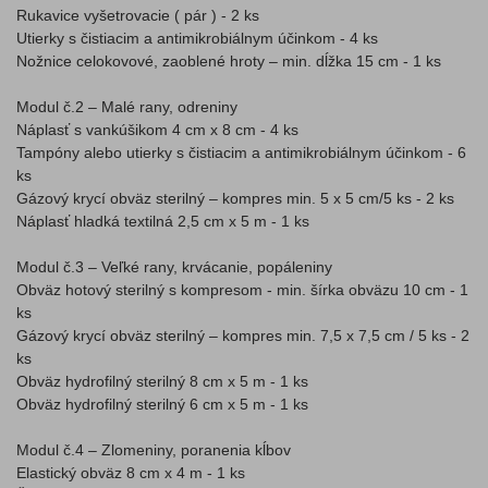
Rukavice vyšetrovacie ( pár ) - 2 ks
Utierky s čistiacim a antimikrobiálnym účinkom - 4 ks
Nožnice celokovové, zaoblené hroty – min. dĺžka 15 cm - 1 ks
Modul č.2 – Malé rany, odreniny
Náplasť s vankúšikom 4 cm x 8 cm - 4 ks
Tampóny alebo utierky s čistiacim a antimikrobiálnym účinkom - 6
ks
Gázový krycí obväz sterilný – kompres min. 5 x 5 cm/5 ks - 2 ks
Náplasť hladká textilná 2,5 cm x 5 m - 1 ks
Modul č.3 – Veľké rany, krvácanie, popáleniny
Obväz hotový sterilný s kompresom - min. šírka obväzu 10 cm - 1
ks
Gázový krycí obväz sterilný – kompres min. 7,5 x 7,5 cm / 5 ks - 2
ks
Obväz hydrofilný sterilný 8 cm x 5 m - 1 ks
Obväz hydrofilný sterilný 6 cm x 5 m - 1 ks
Modul č.4 – Zlomeniny, poranenia kĺbov
Elastický obväz 8 cm x 4 m - 1 ks