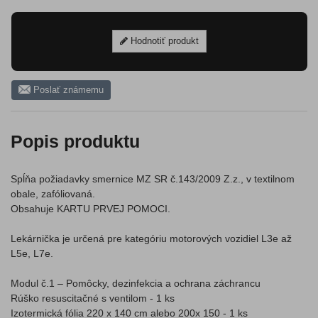
Hodnotiť produkt
Poslať známemu
Popis produktu
Spĺňa požiadavky smernice MZ SR č.143/2009 Z.z., v textilnom
obale, zafóliovaná.
Obsahuje KARTU PRVEJ POMOCI.
Lekárnička je určená pre kategóriu motorových vozidiel L3e až
L5e, L7e.
Modul č.1 – Pomôcky, dezinfekcia a ochrana záchrancu
Rúško resuscitačné s ventilom - 1 ks
Izotermická fólia 220 x 140 cm alebo 200x 150 - 1 ks