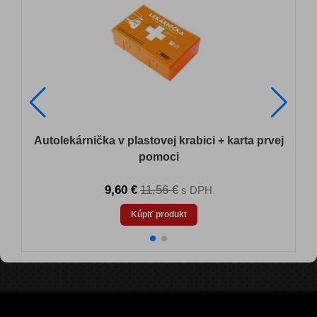
Autolekárnička v plastovej krabici + karta prvej
pomoci
9,60 €
11,56 €
s DPH
Kúpiť produkt