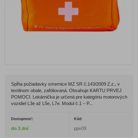
Spĺňa požiadavky smernice MZ SR č.143/2009 Z.z., v
textilnom obale, zafóliovaná. Obsahuje KARTU PRVEJ
POMOCI. Lekárnička je určená pre kategóriu motorových
vozidiel L3e až L5e, L7e. Modul č.1 – P...
Dostupnosť:
Kód:
do 3 dní
ppv09