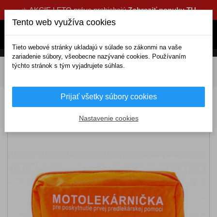
☀️ AKCIE LETO práve prebiehajú
Zobraziť ponuku TU
Tento web využíva cookies
Tieto webové stránky ukladajú v súlade so zákonmi na vaše
zariadenie súbory, všeobecne nazývané cookies. Používaním
týchto stránok s tým vyjadrujete súhlas.
DOMOV
Výbava a náradie
Povinná výbava
Lekárničky
Motolekárnička
Prijať všetky súbory cookies
Motolekárnička
Nastavenie cookies