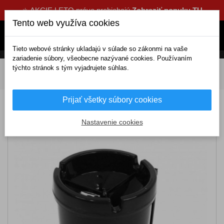
☀️ AKCIE LETO práve prebiehajú
Zobraziť ponuku TU
Tento web využíva cookies
Tieto webové stránky ukladajú v súlade so zákonmi na vaše
zariadenie súbory, všeobecne nazývané cookies. Používaním
týchto stránok s tým vyjadrujete súhlas.
DOMOV
Interiérové doplnky
Podložky a držiaky mobilov
Popolník do auta
Prijať všetky súbory cookies
Popolník do auta
Nastavenie cookies