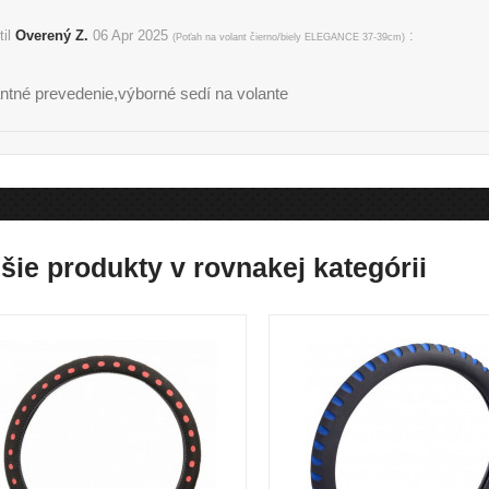
til
Overený Z.
06 Apr 2025
:
(
Poťah na volant čierno/biely ELEGANCE 37-39cm
)
ntné prevedenie,výborné sedí na volante
šie produkty v rovnakej kategórii