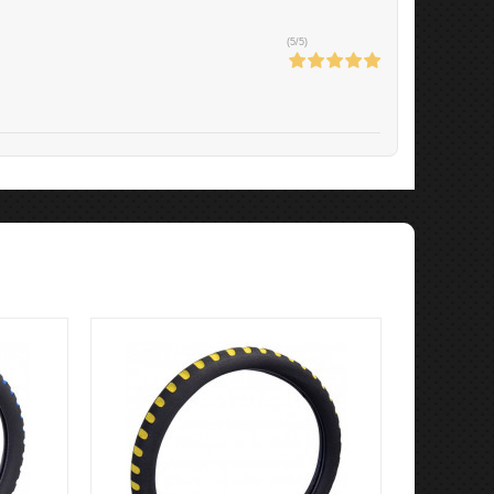
(
5
/
5
)