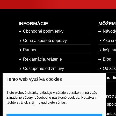
INFORMÁCIE
MÔŽEM
Obchodné podmienky
Návod
Cena a spôsob dopravy
Ako si 
Partneri
Inšpirá
Reklamácia, vrátenie
Blog
Odstúpenie od zmluvy
Od zák
Dostupnosť tovaru
Poradí
Tento web využíva cookies
Mapa stránky
Tieto webové stránky ukladajú v súlade so zákonmi na vaše
AUTOZ
zariadenie súbory, všeobecne nazývané cookies. Používaním
týchto stránok s tým vyjadrujete súhlas.
O spol
Kontak