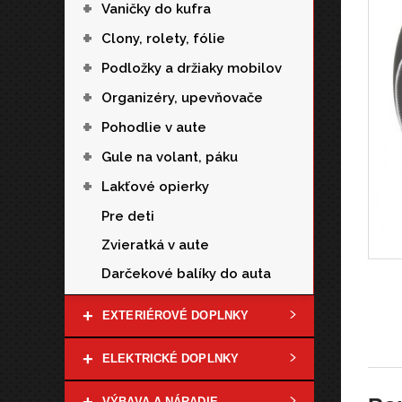
+
Vaničky do kufra
+
Clony, rolety, fólie
+
Podložky a držiaky mobilov
+
Organizéry, upevňovače
+
Pohodlie v aute
+
Gule na volant, páku
+
Lakťové opierky
Pre deti
Zvieratká v aute
Darčekové balíky do auta
+
EXTERIÉROVÉ DOPLNKY
+
ELEKTRICKÉ DOPLNKY
VÝBAVA A NÁRADIE