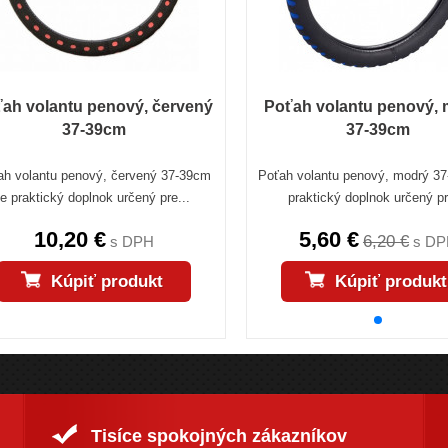
ah volantu penový, červený
Poťah volantu penový,
37-39cm
37-39cm
ah volantu penový, červený 37-39cm
Poťah volantu penový, modrý 37
je praktický doplnok určený pre...
praktický doplnok určený pr
10,20 €
5,60 €
6,20 €
s DPH
s DP
Kúpiť produkt
Kúpiť produkt
Tisíce spokojných zákazníkov