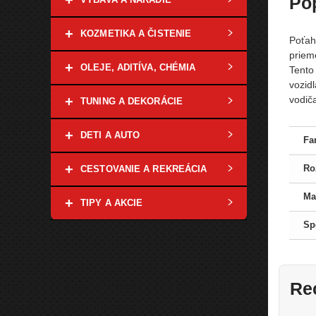
+
Po
+
KOZMETIKA A ČISTENIE
Poťah
priem
+
OLEJE, ADITÍVA, CHÉMIA
Tento
vozid
+
vodiča
TUNING A DEKORÁCIE
+
DETI A AUTO
Fa
+
Ro
CESTOVANIE A REKREÁCIA
Ma
+
TIPY A AKCIE
Sp
Re