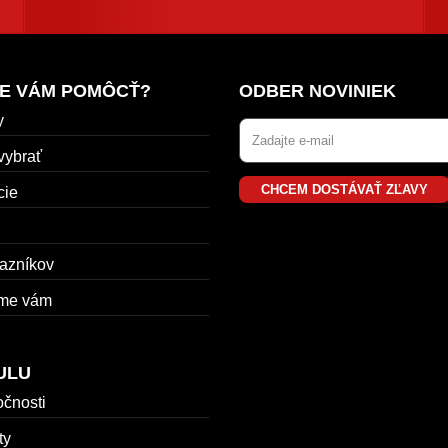
E VÁM POMÔCŤ?
ODBER NOVINIEK
y
vybrať
CHCEM DOSTÁVAŤ ZĽAVY
cie
azníkov
me vám
ULU
očnosti
ty