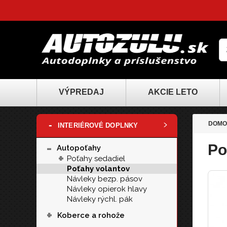
VÝPREDAJ
AKCIE LETO
-
DOMO
INTERIÉROVÉ DOPLNKY
-
Po
Autopoťahy
+
Poťahy sedadiel
Poťahy volantov
Návleky bezp. pásov
Návleky opierok hlavy
Návleky rýchl. pák
+
Koberce a rohože