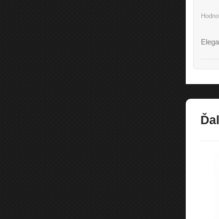
Hodno
Elega
Ďal