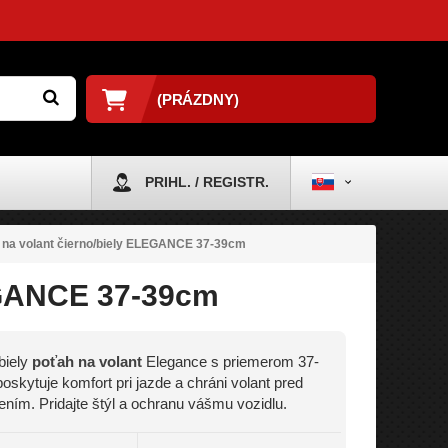
(PRÁZDNY)
PRIHL. / REGISTR.
 na volant čierno/biely ELEGANCE 37-39cm
EGANCE 37-39cm
biely
poťah na volant
Elegance s priemerom 37-
oskytuje komfort pri jazde a chráni volant pred
ním. Pridajte štýl a ochranu vášmu vozidlu.