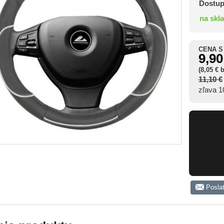
Dostup
na skl
CENA S
9,90
(8,05 € 
11,10 €
zľava 
Posla