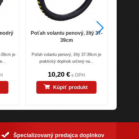
 modrý
Poťah volantu penový, žltý 37-
Poťah vo
39cm
-39cm je
Poťah volantu penový, žltý 37-39cm je
Poťah vola
e...
praktický doplnok určený na...
je prakt
10,20 €
H
s DPH
Kúpiť produkt
Špecializovaný predajca doplnkov