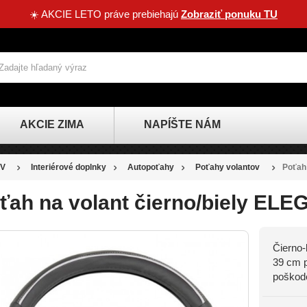
☀️ AKCIE LETO práve prebiehajú
Zobraziť ponuku TU
AKCIE ZIMA
NAPÍŠTE NÁM
V
Interiérové doplnky
Autopoťahy
Poťahy volantov
Poťah
ťah na volant čierno/biely EL
Čierno-
ZĽAVA
39 cm p
-1,20 €
poškode