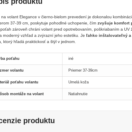
pis produktu
 na volant Elegance v čierno-bielom prevedení je dokonalou kombináciou
erom 37-39 cm, poskytuje pohodlné uchopenie, čím
zvyšuje komfort p
 poťah zároveň chráni volant pred opotrebovaním, poškriabaním a UV ž
la moderný vzhľad a zvýrazní jeho estetiku. Je
ľahko inštalovateľný a
, ktorý hľadá praktickosť a štýl v jednom.
rba poťahu
iné
zmer volantu
Priemer 37-39cm
teriál poťahu volantu
Umelá koža
ôsob montáže na volant
Natiahnutie
cenzie produktu