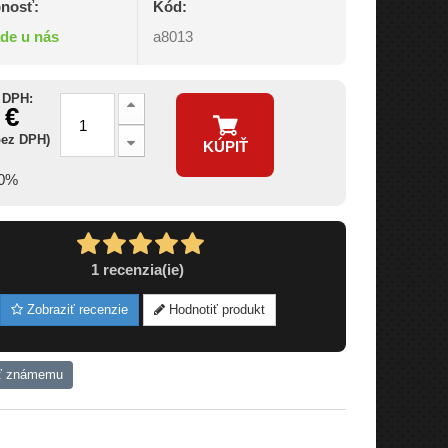
nosť:
Kód:
ade u nás
a8013
 DPH:
 €
bez DPH)
KÚPIŤ
10%
1
recenzia(ie)
Zobraziť recenzie
Hodnotiť produkt
ť známemu