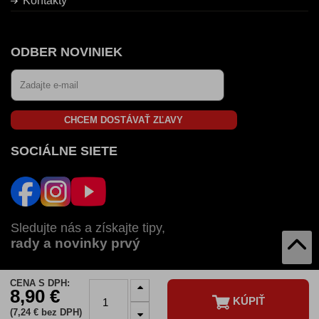
Kontakty
ODBER NOVINIEK
CHCEM DOSTÁVAŤ ZĽAVY
SOCIÁLNE SIETE
Sledujte nás a získajte tipy,
rady a novinky prvý
CENA S DPH:
AUTOZULU V:
8,90 €
KÚPIŤ
SK
CZ
HU
RO
BG
(7,24 € bez DPH)