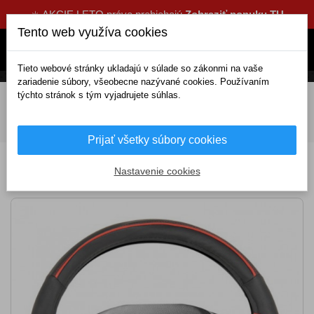
☀️ AKCIE LETO práve prebiehajú
Zobraziť ponuku TU
Tento web využíva cookies
Tieto webové stránky ukladajú v súlade so zákonmi na vaše
zariadenie súbory, všeobecne nazývané cookies. Používaním
týchto stránok s tým vyjadrujete súhlas.
DOMOV
Interiérové doplnky
Autopoťahy
Poťahy volantov
Poťah volantu čierno/červený ELEGANCE 37-
39cm
Prijať všetky súbory cookies
Poťah volantu čierno/červený ELEGANCE
Nastavenie cookies
37-39cm