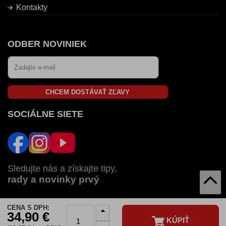
Kontakty
ODBER NOVINIEK
CHCEM DOSTÁVAŤ ZĽAVY
SOCIÁLNE SIETE
Sledujte nás a získajte tipy,
rady a novinky prvý
CENA S DPH:
AUTOZULU V:
34,90 €
KÚPIŤ
SK
CZ
HU
RO
BG