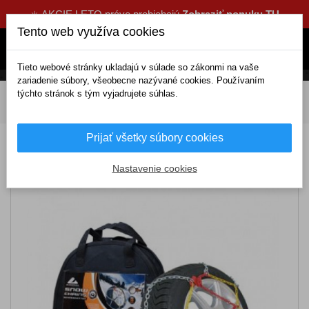
☀️ AKCIE LETO práve prebiehajú
Zobraziť ponuku TU
Tento web využíva cookies
Tieto webové stránky ukladajú v súlade so zákonmi na vaše
zariadenie súbory, všeobecne nazývané cookies. Používaním
týchto stránok s tým vyjadrujete súhlas.
DOMOV
Exteriérové doplnky
Snehové reťaze
Snehové reťaze KN110
Prijať všetky súbory cookies
Snehové reťaze KN110
Nastavenie cookies