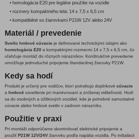
• homologácia E20 pre legálne použitie na vozidle
• rozmery kompaktného tela: 14 x 7,5 x 6,5 cm
• kompatibilné so žiarovkami P21W 12V alebo 24V
Materiál / prevedenie
Svetlo hmlové cúvacie
je definované technickými údajmi ako
homologácia E20
a kompaktnými rozmermi 14 x 7,5 x 6,5 cm, čo
uľahčuje montáž do rôznych nárazníkov. Konštrukčné prevedenie
umožňuje jednoduché pripojenie štandardnej žiarovky P21W.
Kedy sa hodí
Produkt je určený pre vodičov, ktorí potrebujú doplnkové
cúvacie
a
hmlové
osvetlenie pri manévrovaní a zníženej viditeľnosti. Hodí
sa do osobných a úžitkových vozidiel, kde je potrebné samostatné
cúvacie alebo hmlové svetlo v zadnom nárazníku.
Použitie v praxi
Pri montáži odporúčame skontrolovať elektrické pripojenie a
použiť
P21W 12V/24V
žiarovku podľa napätia vozidla. Po inštalácii