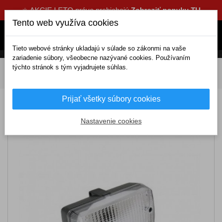
☀️ AKCIE LETO práve prebiehajú
Zobraziť ponuku TU
Tento web využíva cookies
Tieto webové stránky ukladajú v súlade so zákonmi na vaše
zariadenie súbory, všeobecne nazývané cookies. Používaním
týchto stránok s tým vyjadrujete súhlas.
DOMOV
Elektrické doplnky
Žiarovky a svetlá
Svetlá
Svetlo hmlové cúvacie
Prijať všetky súbory cookies
Svetlo hmlové cúvacie
Nastavenie cookies