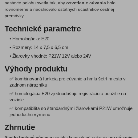
nastavte polohu svetla tak, aby
osvetlenie cúvania
bolo
rovnomerné a neoslňovalo ostatných účastníkov cestnej
premávky.
Technické parametre
• Homologácia: E20
• Rozmery: 14 x 7,5 x 6,5 cm
• Žiarovky vhodné: P21W 12V alebo 24V
Výhody produktu
✅ kombinovaná funkcia pre cúvanie a hmlu šetrí miesto v
zadnom nárazníku
✅ homologácia E20 zjednodušuje registráciu a použitie na
vozidle
✅ kompatibilita so štandardnými žiarovkami P21W umožňuje
jednoduchú výmenu
Zhrnutie
Svetlo hmlové cúvacie
ponúka kompaktné riešenie pre
cúvacie