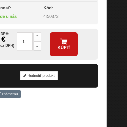
nosť:
Kód:
ade u nás
4r90373
 DPH:
 €
bez DPH)
KÚPIŤ
Hodnotiť produkt
ť známemu