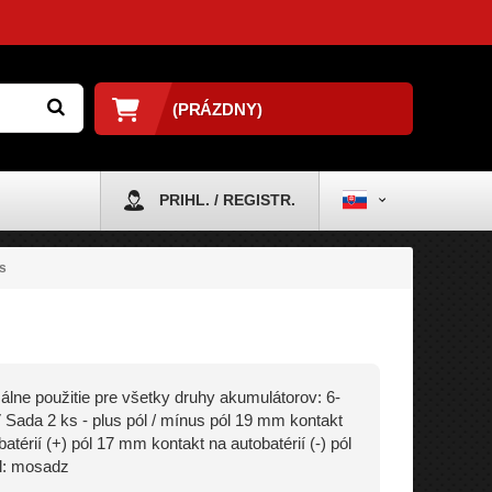
(PRÁZDNY)
PRIHL. / REGISTR.
s
álne použitie pre všetky druhy akumulátorov: 6-
 Sada 2 ks - plus pól / mínus pól 19 mm kontakt
atérií (+) pól 17 mm kontakt na autobatérií (-) pól
l: mosadz