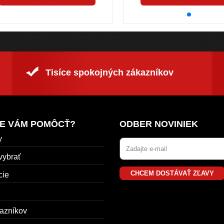
Tisíce spokojných zákazníkov
E VÁM POMÔCŤ?
ODBER NOVINIEK
y
vybrať
CHCEM DOSTÁVAŤ ZĽAVY
cie
azníkov