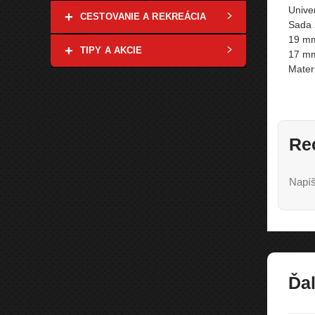
Unive
+
CESTOVANIE A REKREÁCIA
Sada 2
19 mm 
+
TIPY A AKCIE
17 mm 
Mater
Re
Napíš
Ďal