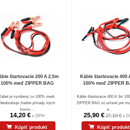
áble štartovacie 200 A 2,5m
Káble štartovacie 400
100% meď ZIPPER BAG
100% meď ZIPPER 
Kábel je vyrobený zo 100% medi.
Káble štartovacie 400 A 3m 1
Neobsahuje žiadne prísady iných
ZIPPER BAG sú určené pre mot
kovov,...
a...
14,20 €
25,90 €
27,10 €
s DPH
s 
Kúpiť produkt
Kúpiť produkt