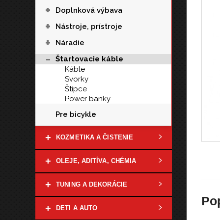
+
Doplnková výbava
+
Nástroje, prístroje
+
Náradie
-
Štartovacie káble
Káble
Svorky
Štipce
Power banky
Pre bicykle
+
KOZMETIKA A ČISTENIE
+
OLEJE, ADITÍVA, CHÉMIA
+
TUNING A DEKORÁCIE
Po
+
DETI A AUTO