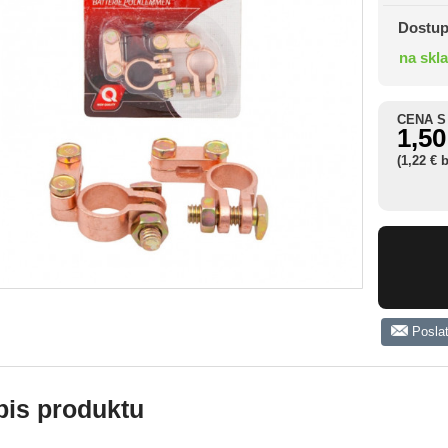
Dostup
na skl
CENA S
1,50
(1,22 € 
Posla
pis produktu