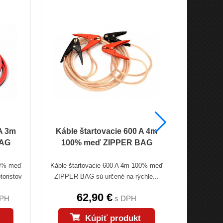
 A 3m
Káble štartovacie 600 A 4m
Káble š
BAG
100% meď ZIPPER BAG
100%
00% meď
Káble štartovacie 600 A 4m 100% meď
Kábel j
oristov
ZIPPER BAG sú určené na rýchle...
Neobsah
62,90 €
DPH
s DPH
Kúpiť produkt