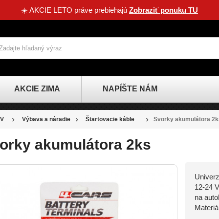
☀️ AKCIE LETO práve prebiehajú
Zobraziť ponuku TU
AKCIE ZIMA
NAPÍŠTE NÁM
V
Výbava a náradie
Štartovacie káble
Svorky akumulátora 2k
orky akumulátora 2ks
Univerz
12-24 V
na autob
Materiá