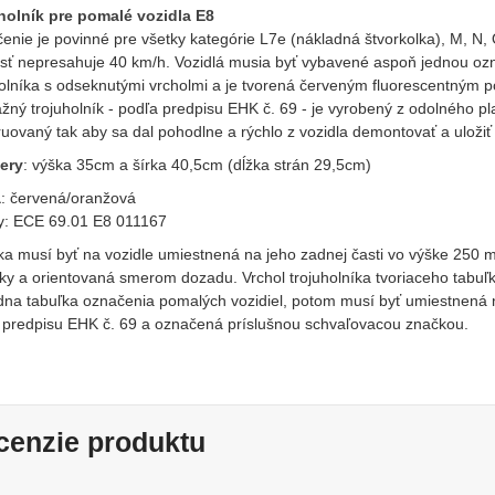
holník pre pomalé vozidla E8
nie je povinné pre všetky kategórie L7e (nákladná štvorkolka), M, N, O
osť nepresahuje 40 km/h. Vozidlá musia byť vybavené aspoň jednou oz
holníka s odseknutými vrcholmi a je tvorená červeným fluorescentným 
žný trojuholník - podľa predpisu EHK č. 69 - je vyrobený z odolného pla
uovaný tak aby sa dal pohodlne a rýchlo z vozidla demontovať a uložiť
ery
: výška 35cm a šírka 40,5cm (dĺžka strán 29,5cm)
a
: červená/oranžová
: ECE 69.01 E8 011167
ka musí byť na vozidle umiestnená na jeho zadnej časti vo výške 250
ky a orientovaná smerom dozadu. Vrchol trojuholníka tvoriaceho tabuľ
edna tabuľka označenia pomalých vozidiel, potom musí byť umiestnená na
 predpisu EHK č. 69 a označená príslušnou schvaľovacou značkou.
cenzie produktu