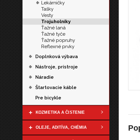
+
Lekárničky
Tašky
Vesty
Trojuholníky
Ťažné laná
Ťažné tyče
Ťažné popruhy
Reflexné prvky
+
Doplnková výbava
+
Nástroje, prístroje
+
Náradie
+
Štartovacie káble
Pre bicykle
+
KOZMETIKA A ČISTENIE
Po
+
OLEJE, ADITÍVA, CHÉMIA