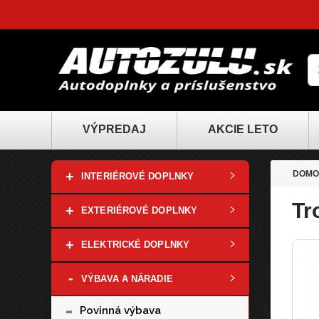
VÝPREDAJ
AKCIE LETO
+
DOMO
INTERIÉROVÉ DOPLNKY
Tr
+
EXTERIÉROVÉ DOPLNKY
+
ELEKTRICKÉ DOPLNKY
-
VÝBAVA A NÁRADIE
-
Povinná výbava