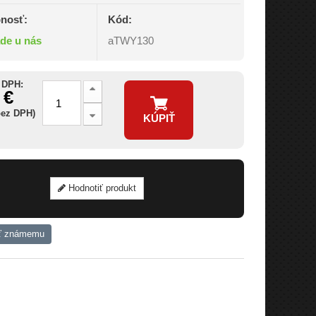
nosť:
Kód:
ade u nás
aTWY130
 DPH:
 €
bez DPH)
KÚPIŤ
Hodnotiť produkt
ť známemu