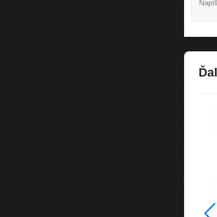
Napíš
Ďal