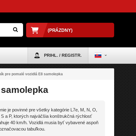
(PRÁZDNY)
PRIHL. / REGISTR.
ník pre pomalé vozidlá E8 samolepka
8 samolepka
ie je povinné pre všetky kategórie L7e, M, N, O,
, S a P, ktorých najväčšia konštrukčná rýchlosť
huje 40 km/h. Vozidlá musia byť vybavené aspoň
označovacou tabuľkou.