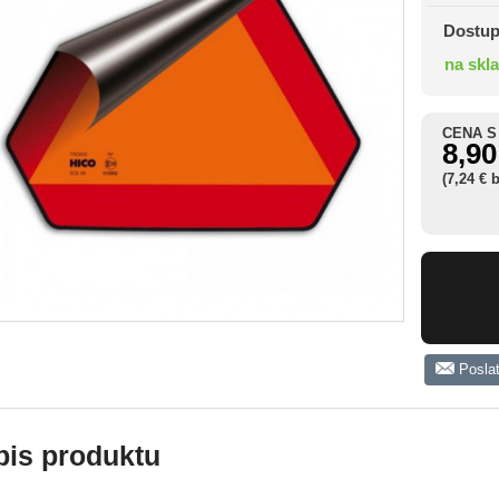
Dostup
na skl
CENA S
8,90
(7,24 € 
Posla
pis produktu