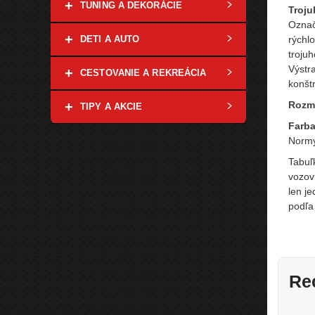
+
TUNING A DEKORÁCIE
Troju
Označe
+
rýchl
DETI A AUTO
troju
Výstra
+
CESTOVANIE A REKREÁCIA
konštr
Rozm
+
TIPY A AKCIE
Farb
Normy
Tabuľ
vozov
len j
podľa
Re