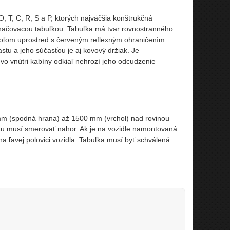
, T, C, R, S a P, ktorých najväčšia konštrukčná
načovacou tabuľkou. Tabuľka má tvar rovnostranného
poľom uprostred s červeným reflexným ohraničením.
stu a jeho súčasťou je aj kovový držiak. Je
 vo vnútri kabíny odkiaľ nehrozí jeho odcudzenie
 mm (spodná hrana) až 1500 mm (vrchol) nad rovinou
ku musí smerovať nahor. Ak je na vozidle namontovaná
 ľavej polovici vozidla. Tabuľka musí byť schválená