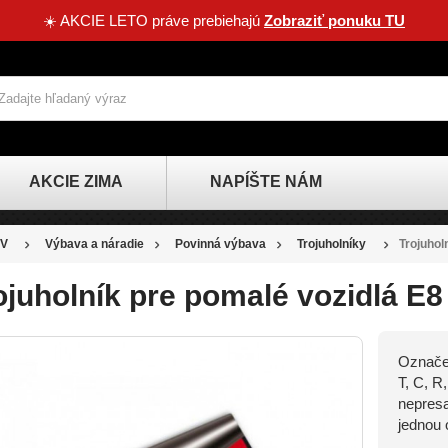
☀️ AKCIE LETO práve prebiehajú
Zobraziť ponuku TU
AKCIE ZIMA
NAPÍŠTE NÁM
V
Výbava a náradie
Povinná výbava
Trojuholníky
Trojuhol
ojuholník pre pomalé vozidlá E
Označen
T, C, R
nepresa
jednou 