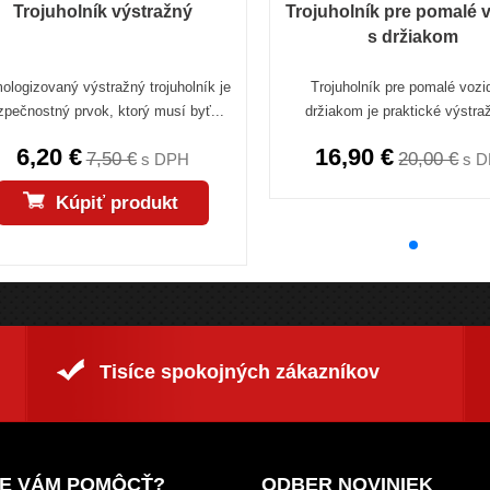
Trojuholník výstražný
Trojuholník pre pomalé v
s držiakom
ologizovaný výstražný trojuholník je
Trojuholník pre pomalé vozi
zpečnostný prvok, ktorý musí byť...
držiakom je praktické výstraž
6,20 €
16,90 €
7,50 €
20,00 €
s DPH
s 
Kúpiť produkt
Tisíce spokojných zákazníkov
E VÁM POMÔCŤ?
ODBER NOVINIEK