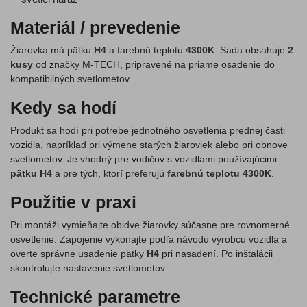
Materiál / prevedenie
Žiarovka má pätku
H4
a farebnú teplotu
4300K
. Sada obsahuje
2
kusy
od značky M-TECH, pripravené na priame osadenie do
kompatibilných svetlometov.
Kedy sa hodí
Produkt sa hodí pri potrebe jednotného osvetlenia prednej časti
vozidla, napríklad pri výmene starých žiaroviek alebo pri obnove
svetlometov. Je vhodný pre vodičov s vozidlami používajúcimi
pätku H4
a pre tých, ktorí preferujú
farebnú teplotu 4300K
.
Použitie v praxi
Pri montáži vymieňajte obidve žiarovky súčasne pre rovnomerné
osvetlenie. Zapojenie vykonajte podľa návodu výrobcu vozidla a
overte správne usadenie pätky
H4
pri nasadení. Po inštalácii
skontrolujte nastavenie svetlometov.
Technické parametre