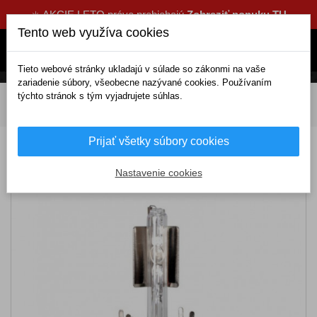
☀️ AKCIE LETO práve prebiehajú
Zobraziť ponuku TU
Tento web využíva cookies
Tieto webové stránky ukladajú v súlade so zákonmi na vaše
zariadenie súbory, všeobecne nazývané cookies. Používaním
týchto stránok s tým vyjadrujete súhlas.
DOMOV
Elektrické doplnky
Žiarovky a svetlá
Žiarovky
Xenónové výbojky
Žiarovka X H4 4300K sada
Prijať všetky súbory cookies
Žiarovka X H4 4300K sada
Nastavenie cookies