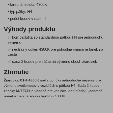
• farebná teplota: 4300K
• typ pätky: H4
• počet kusov v sade: 2
Výhody produktu
✅ kompatibilita so štandardnou pätkou H4 pre jednoduchú
výmenu
✅ neutrálny odtieň 4300K pre pohodlné vnímanie farieb na
ceste
✅ sada 2 kusov pre súčasnú výmenu oboch žiaroviek
Zhrnutie
Žiarovka X H4 4300K sada
ponúka jednoduché riešenie pre
výmenu svetlometov v vozidlách s pätkou
H4
. Sada 2 kusov
značky
M-TECH
je vhodná pre vodičov, ktorí hľadajú jednotné
osvetlenie
s farebnou teplotou 4300K.