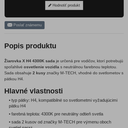
Hodnotiť produkt
Poslať známemu
Popis produktu
Žiarovka X H4 4300K sada
je určená pre vodičov, ktorí potrebujú
spoľahlivé
osvetlenie vozidla
s neutrálnou farebnou teplotou.
Sada obsahuje
2 kusy
značky M-TECH, vhodné do svetlometov s
pätkou H4.
Hlavné vlastnosti
• typ pätky: H4, kompatibilné so svetlometmi vyžadujúcimi
pätku H4
• farebná teplota: 4300K pre neutrálny odtieň svetla
• sada 2 kusov od značky M-TECH pre výmenu oboch
svetiel naraz