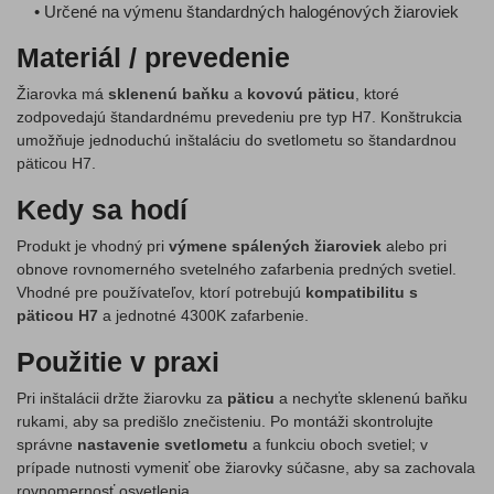
• Určené na výmenu štandardných halogénových žiaroviek
Materiál / prevedenie
Žiarovka má
sklenenú baňku
a
kovovú päticu
, ktoré
zodpovedajú štandardnému prevedeniu pre typ H7. Konštrukcia
umožňuje jednoduchú inštaláciu do svetlometu so štandardnou
päticou H7.
Kedy sa hodí
Produkt je vhodný pri
výmene spálených žiaroviek
alebo pri
obnove rovnomerného svetelného zafarbenia predných svetiel.
Vhodné pre používateľov, ktorí potrebujú
kompatibilitu s
päticou H7
a jednotné 4300K zafarbenie.
Použitie v praxi
Pri inštalácii držte žiarovku za
päticu
a nechyťte sklenenú baňku
rukami, aby sa predišlo znečisteniu. Po montáži skontrolujte
správne
nastavenie svetlometu
a funkciu oboch svetiel; v
prípade nutnosti vymeniť obe žiarovky súčasne, aby sa zachovala
rovnomernosť osvetlenia.