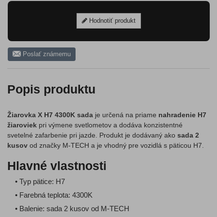
Hodnotiť produkt
Poslať známemu
Popis produktu
Žiarovka X H7 4300K sada
je určená na priame
nahradenie H7
žiaroviek
pri výmene svetlometov a dodáva konzistentné
svetelné zafarbenie pri jazde. Produkt je dodávaný ako
sada 2
kusov
od značky M-TECH a je vhodný pre vozidlá s päticou H7.
Hlavné vlastnosti
• Typ pätice: H7
• Farebná teplota: 4300K
• Balenie: sada 2 kusov od M-TECH