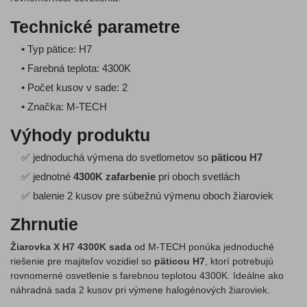
Technické parametre
• Typ pätice: H7
• Farebná teplota: 4300K
• Počet kusov v sade: 2
• Značka: M-TECH
Výhody produktu
✅ jednoduchá výmena do svetlometov so
päticou H7
✅ jednotné
4300K zafarbenie
pri oboch svetlách
✅ balenie 2 kusov pre súbežnú výmenu oboch žiaroviek
Zhrnutie
Žiarovka X H7 4300K sada
od M-TECH ponúka jednoduché
riešenie pre majiteľov vozidiel so
päticou H7
, ktorí potrebujú
rovnomerné osvetlenie s farebnou teplotou 4300K. Ideálne ako
náhradná sada 2 kusov pri výmene halogénových žiaroviek.