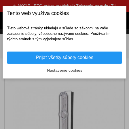
☀️ AKCIE LETO práve prebiehajú
Zobraziť ponuku TU
Tento web využíva cookies
Tieto webové stránky ukladajú v súlade so zákonmi na vaše
zariadenie súbory, všeobecne nazývané cookies. Používaním
týchto stránok s tým vyjadrujete súhlas.
DOMOV
Elektrické doplnky
Žiarovky a svetlá
Žiarovky
Xenónové výbojky
H7
Žiarovka X H7
4300K sada
Prijať všetky súbory cookies
Žiarovka X H7 4300K sada
Nastavenie cookies