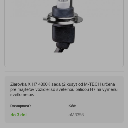
Žiarovka X H7 4300K sada (2 kusy) od M-TECH určená
pre majiteľov vozidiel so svetelnou päticou H7 na výmenu
svetlometov.
Dostupnosť:
Kód:
do 3 dní
aM3398