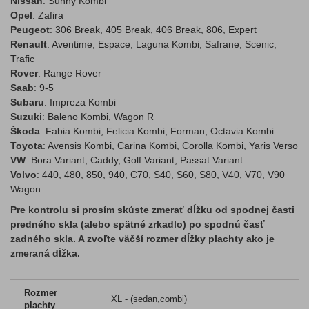
Nissan
: Sunny Kombi
Opel
: Zafira
Peugeot
: 306 Break, 405 Break, 406 Break, 806, Expert
Renault
: Aventime, Espace, Laguna Kombi, Safrane, Scenic,
Trafic
Rover
: Range Rover
Saab
: 9-5
Subaru
: Impreza Kombi
Suzuki
: Baleno Kombi, Wagon R
Škoda
: Fabia Kombi, Felicia Kombi, Forman, Octavia Kombi
Toyota
: Avensis Kombi, Carina Kombi, Corolla Kombi, Yaris Verso
VW
: Bora Variant, Caddy, Golf Variant, Passat Variant
Volvo
: 440, 480, 850, 940, C70, S40, S60, S80, V40, V70, V90
Wagon
Pre kontrolu si prosím skúste zmerať dĺžku od spodnej časti
predného skla (alebo spätné zrkadlo) po spodnú časť
zadného skla. A zvoľte väčší rozmer dĺžky plachty ako je
zmeraná dĺžka.
Rozmer
XL - (sedan,combi)
plachty