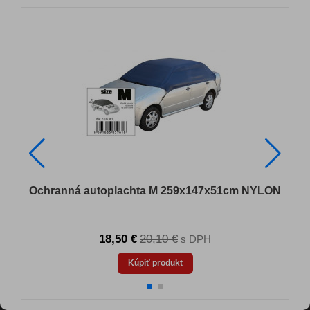
N
Ochranná autoplachta M 259x147x51cm NYLON
18,50 €
20,10 €
s DPH
Kúpiť produkt