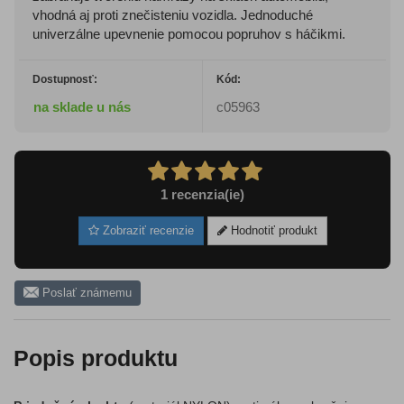
vhodná aj proti znečisteniu vozidla. Jednoduché
univerzálne upevnenie pomocou popruhov s háčikmi.
Dostupnosť:
Kód:
na sklade u nás
c05963
1
recenzia(ie)
Zobraziť recenzie
Hodnotiť produkt
Poslať známemu
Popis produktu