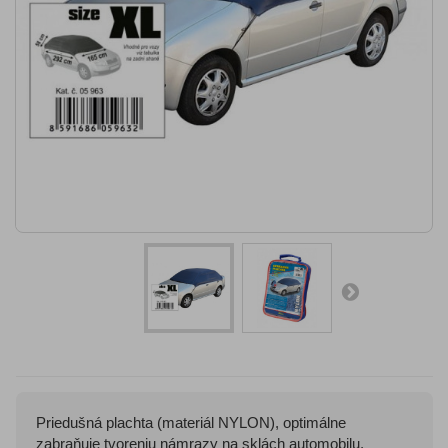
Priedušná plachta (materiál NYLON), optimálne
zabraňuje tvoreniu námrazy na sklách automobilu,