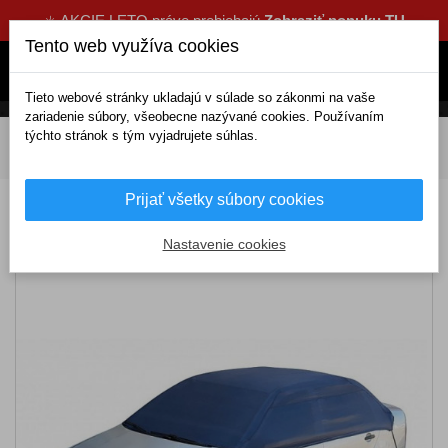
☀️ AKCIE LETO práve prebiehajú
Zobraziť ponuku TU
Tento web využíva cookies
Tieto webové stránky ukladajú v súlade so zákonmi na vaše
zariadenie súbory, všeobecne nazývané cookies. Používaním
týchto stránok s tým vyjadrujete súhlas.
DOMOV
Exteriérové doplnky
Plachty
Na okná auta
Ochranná autoplachta XL 317x157x51cm NYLON
Prijať všetky súbory cookies
Ochranná autoplachta XL 317x157x51cm
NYLON
Nastavenie cookies