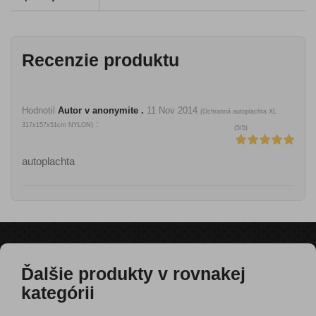
Recenzie produktu
Hodnotil
Autor v anonymite .
11 Nov 2014
(
Ochranná autoplachta XL
:
317x157x51cm NYLON
)
(
5
/
5
)
autoplachta
Ďalšie produkty v rovnakej
kategórii