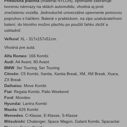
Priedušná plachta
(materiál NYLON), optimálne zabraňuje
tvoreniu námrazy na sklách automobilu, vhodná aj proti
znečisteniu vozidla. Jednoduché univerzálne upevnenie pomocou
popruhov s háčikmi. Balené v praktickom, na zips uzatvárateľnom
balení, do ktorého možno plachtu po použití ľahko zložiť a
uskladniť.
Veľkosť
XL - 317x157x51cm.
Vhodná pre autá:
Alfa Romeo
: 166 Kombi
Audi
: A4 Avant, 80 Avant
BMW
: 3er Touring, 5er Touring
Citroën
: C5 Kombi, Xantia, Xantia Break, XM, XM Break, Xsara,
ZX Break
Daihatsu
: Move Kombi
Fiat
: Regata Kombi, Palio Weekend
Ford
: Mondeo
Hyundai
: Lantra Kombi
Mazda
: 626 Kombi
Mercedes
: C-Klasse, E-Klasse, S-Klasse
Mitsubishi
: Chalenger, Space Wagon, Galant Kombi, Spacactar