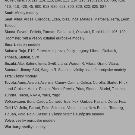
Rover
: Mini, 75, 111, 114, 115, 200, 213, 214, 216, 218, 220, 25, 400, 414,
416, 418, 420, 45, 600, 618, 620, 623, 800, 820, 823, 825, 827
Saab
: všetky modely
Seat
: Altea, Arosa, Cordoba, Exeo, Ibiza, Inca, Malaga, Marbella, Terra, Leon,
Toledo
Škoda
: Favorit, Felicia, Forman, Fabia I a II, Octavia I, Rapid I a II, 105, 120,
Roomster, Yeti a všetky ostatné európske modely
Smart
: všetky modely
Subaru
: Baja, E10, Forester, Impreza, Justy, Legacy, Libero, Outback,
Tribeca, Station, SVX
Suzuki
: Alto, Baleno Ignis, Swift, Liana, Wagon R, Vitara, Grand Vitara,
Samurai, Jimmy, SX4, Wagon R, Splash a všetky ostatné európske modely
Tata
: všetky modely
Toyota
: Auris, Avalon, Avensis, Camry, Carina, Celica, Corolla, Starlet, Hilux,
Land Cruiser, Matrix, Paseo, Picnic, Previa, Prius, Sienna, Starlet, Tacoma,
Tundra, Tercel, RAV 4, Yaris, Yugo
Volkswagen
: Bora, Caddy, Corrado, Eos, Fox, Garbus, Paeton, Derby, Fox,
Golf I-VI, Jetta, Passat, Polo, Scirocco, Vento, Lupo, New Beetle, Touareg,
Tiguan, Polo, Polo Classic a všetky ostatné európske modely
Volvo
: všetky európske modely
Wartburg
: všetky modely