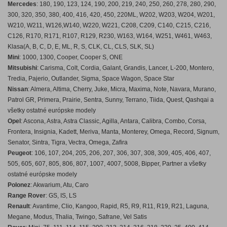
Mercedes
: 180, 190, 123, 124, 190, 200, 219, 240, 250, 260, 278, 280, 290,
300, 320, 350, 380, 400, 416, 420, 450, 220ML, W202, W203, W204, W201,
W210, W211, W126,W140, W220, W221, C208, C209, C140, C215, C216,
C126, R170, R171, R107, R129, R230, W163, W164, W251, W461, W463,
Klasa(A, B, C, D, E, ML, R, S, CLK, CL, CLS, SLK, SL)
Mini
: 1000, 1300, Cooper, Cooper S, ONE
Mitsubishi
: Carisma, Colt, Cordia, Galant, Grandis, Lancer, L-200, Montero,
Tredia, Pajerio, Outlander, Sigma, Space Wagon, Space Star
Nissan
: Almera, Altima, Cherry, Juke, Micra, Maxima, Note, Navara, Murano,
Patrol GR, Primera, Prairie, Sentra, Sunny, Terrano, Tiida, Quest, Qashqai a
všetky ostatné európske modely
Opel
: Ascona, Astra, Astra Classic, Agilla, Antara, Calibra, Combo, Corsa,
Frontera, Insignia, Kadett, Meriva, Manta, Monterey, Omega, Record, Signum,
Senator, Sintra, Tigra, Vectra, Omega, Zafira
Peugeot
: 106, 107, 204, 205, 206, 207, 306, 307, 308, 309, 405, 406, 407,
505, 605, 607, 805, 806, 807, 1007, 4007, 5008, Bipper, Partner a všetky
ostatné európske modely
Polonez
: Akwarium, Atu, Caro
Range Rover
: GS, IS, LS
Renault
: Avantime, Clio, Kangoo, Rapid, R5, R9, R11, R19, R21, Laguna,
Megane, Modus, Thalia, Twingo, Safrane, Vel Satis