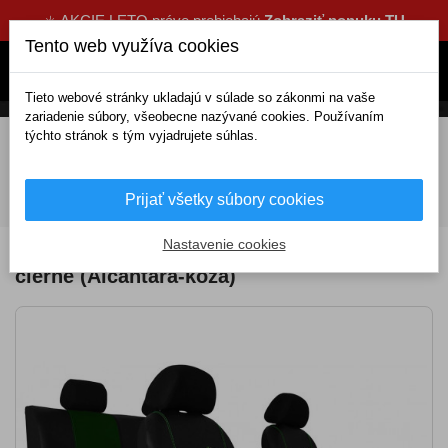
☀️ AKCIE LETO práve prebiehajú
Zobraziť ponuku TU
Tento web využíva cookies
Tieto webové stránky ukladajú v súlade so zákonmi na vaše
zariadenie súbory, všeobecne nazývané cookies. Používaním
týchto stránok s tým vyjadrujete súhlas.
DOMOV
Interiérové doplnky
Autopoťahy
Poťahy sedadiel
Kompletné univerzálne
Alcantara + koža
Autopoťahy Exclusive Alcantara zeleno-čierne
Prijať všetky súbory cookies
(Alcantara-koža)
Nastavenie cookies
Autopoťahy Exclusive Alcantara zeleno-
čierne (Alcantara-koža)