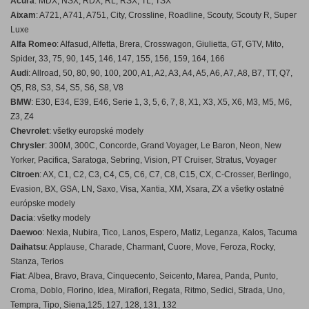
Acura
: MDX, NSX, RDX, RL, RSX, TL, TSX
Aixam
: A721, A741, A751, City, Crossline, Roadline, Scouty, Scouty R, Super
Luxe
Alfa Romeo
: Alfasud, Alfetta, Brera, Crosswagon, Giulietta, GT, GTV, Mito,
Spider, 33, 75, 90, 145, 146, 147, 155, 156, 159, 164, 166
Audi
: Allroad, 50, 80, 90, 100, 200, A1, A2, A3, A4, A5, A6, A7, A8, B7, TT, Q7,
Q5, R8, S3, S4, S5, S6, S8, V8
BMW
: E30, E34, E39, E46, Serie 1, 3, 5, 6, 7, 8, X1, X3, X5, X6, M3, M5, M6,
Z3, Z4
Chevrolet
: všetky europské modely
Chrysler
: 300M, 300C, Concorde, Grand Voyager, Le Baron, Neon, New
Yorker, Pacifica, Saratoga, Sebring, Vision, PT Cruiser, Stratus, Voyager
Citroen
: AX, C1, C2, C3, C4, C5, C6, C7, C8, C15, CX, C-Crosser, Berlingo,
Evasion, BX, GSA, LN, Saxo, Visa, Xantia, XM, Xsara, ZX a všetky ostatné
európske modely
Dacia
: všetky modely
Daewoo
: Nexia, Nubira, Tico, Lanos, Espero, Matiz, Leganza, Kalos, Tacuma
Daihatsu
: Applause, Charade, Charmant, Cuore, Move, Feroza, Rocky,
Stanza, Terios
Fiat
: Albea, Bravo, Brava, Cinquecento, Seicento, Marea, Panda, Punto,
Croma, Doblo, Florino, Idea, Mirafiori, Regata, Ritmo, Sedici, Strada, Uno,
Tempra, Tipo, Siena,125, 127, 128, 131, 132