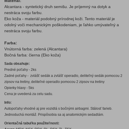
Materiál:
Alcantara - syntetický druh semišu. Je príjemný na dotyk a
nestráca svoju farbu.
Eko koža - materiál podobný prírodnej koži. Tento materiál je
odolný voči mechanickým poškodeniam, je ľahko umývateľný a
nestráca svoju farbu.
Farba:
Vnútorná farba: zelená (
Alcantara
)
Bočná farba: čierna (Eko koža)
Sada obsahuje:
Predné poťahy - 2ks
Zadné poťahy - zvlášť sedák a zvlášť operadlo, deliteľný sedák pomocou 2
zipsov na tretiny, deliteľné operadlo pomocou 2 zipsov na tretiny
Opierky hlavy - 5ks
Cena je uvedená za celu sadu.
Info:
Autopoťahy vhodné aj pre vozidlá s bočnými airbagmi. Stálosť farieb.
Jednoduchá montáž. Prispôsobia sa aj anatomickým sedadlám.
Orientačná tabuľka použiteľnosti: