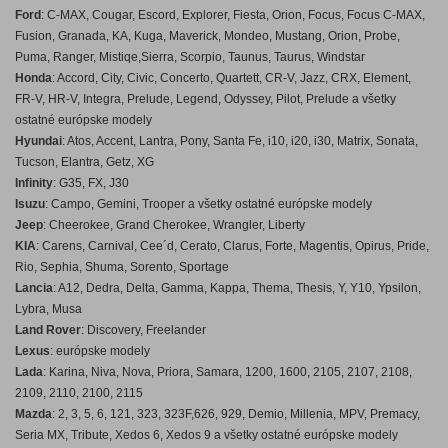
Ford
: C-MAX, Cougar, Escord, Explorer, Fiesta, Orion, Focus, Focus C-MAX,
Fusion, Granada, KA, Kuga, Maverick, Mondeo, Mustang, Orion, Probe,
Puma, Ranger, Mistiqe,Sierra, Scorpio, Taunus, Taurus, Windstar
Honda
: Accord, City, Civic, Concerto, Quartett, CR-V, Jazz, CRX, Element,
FR-V, HR-V, Integra, Prelude, Legend, Odyssey, Pilot, Prelude a všetky
ostatné európske modely
Hyundai
: Atos, Accent, Lantra, Pony, Santa Fe, i10, i20, i30, Matrix, Sonata,
Tucson, Elantra, Getz, XG
Infinity
: G35, FX, J30
Isuzu
: Campo, Gemini, Trooper a všetky ostatné európske modely
Jeep
: Cheerokee, Grand Cherokee, Wrangler, Liberty
KIA
: Carens, Carnival, Cee´d, Cerato, Clarus, Forte, Magentis, Opirus, Pride,
Rio, Sephia, Shuma, Sorento, Sportage
Lancia
: A12, Dedra, Delta, Gamma, Kappa, Thema, Thesis, Y, Y10, Ypsilon,
Lybra, Musa
Land Rover
: Discovery, Freelander
Lexus
: európske modely
Lada
: Karina, Niva, Nova, Priora, Samara, 1200, 1600, 2105, 2107, 2108,
2109, 2110, 2100, 2115
Mazda
: 2, 3, 5, 6, 121, 323, 323F,626, 929, Demio, Millenia, MPV, Premacy,
Seria MX, Tribute, Xedos 6, Xedos 9 a všetky ostatné európske modely