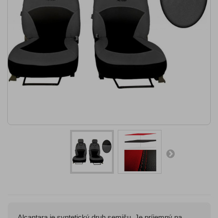
Alcantara je syntetický druh semišu. Je príjemný na