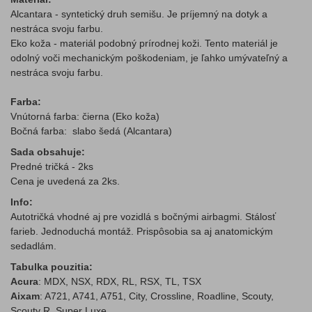
Alcantara - syntetický druh semišu. Je príjemný na dotyk a
nestráca svoju farbu.
Eko koža - materiál podobný prírodnej koži. Tento materiál je
odolný voči mechanickým poškodeniam, je ľahko umývateľný a
nestráca svoju farbu.
Farba:
Vnútorná farba: čierna (
Eko koža
)
Bočná farba: slabo šedá (Alcantara)
Sada obsahuje:
Predné tričká - 2ks
Cena je uvedená za 2ks.
Info:
Autotričká vhodné aj pre vozidlá s bočnými airbagmi. Stálosť
farieb. Jednoduchá montáž. Prispôsobia sa aj anatomickým
sedadlám.
Tabulka pouzitia:
Acura
: MDX, NSX, RDX, RL, RSX, TL, TSX
Aixam
: A721, A741, A751, City, Crossline, Roadline, Scouty,
Scouty R, Super Luxe