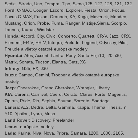
Sedici, Strada, Uno, Tempra, Tipo, Siena,125, 127, 128, 131, 132
Ford
: C-MAX, Cougar, Escord, Explorer, Fiesta, Orion, Focus,
Focus C-MAX, Fusion, Granada, KA, Kuga, Maverick, Mondeo,
Mustang, Orion, Probe, Puma, Ranger, Mistiqe,Sierra, Scorpio,
Taunus, Taurus, Windstar
Honda
: Accord, City, Civic, Concerto, Quartett, CR-V, Jazz, CRX,
Element, FR-V, HR-V, Integra, Prelude, Legend, Odyssey, Pilot,
Prelude a všetky ostatné európske modely
Hyundai
: Atos, Accent, Lantra, Pony, Santa Fe, i10, i20, i30,
Matrix, Sonata, Tucson, Elantra, Getz, XG
Infinity
: G35, FX, J30
Isuzu
: Campo, Gemini, Trooper a všetky ostatné európske
modely
Jeep
: Cheerokee, Grand Cherokee, Wrangler, Liberty
KIA
: Carens, Carnival, Cee´d, Cerato, Clarus, Forte, Magentis,
Opirus, Pride, Rio, Sephia, Shuma, Sorento, Sportage
Lancia
: A12, Dedra, Delta, Gamma, Kappa, Thema, Thesis, Y,
Y10, Ypsilon, Lybra, Musa
Land Rover
: Discovery, Freelander
Lexus
: európske modely
Lada
: Karina, Niva, Nova, Priora, Samara, 1200, 1600, 2105,