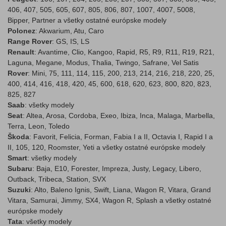
406, 407, 505, 605, 607, 805, 806, 807, 1007, 4007, 5008,
Bipper, Partner a všetky ostatné európske modely
Polonez
: Akwarium, Atu, Caro
Range Rover
: GS, IS, LS
Renault
: Avantime, Clio, Kangoo, Rapid, R5, R9, R11, R19, R21,
Laguna, Megane, Modus, Thalia, Twingo, Safrane, Vel Satis
Rover
: Mini, 75, 111, 114, 115, 200, 213, 214, 216, 218, 220, 25,
400, 414, 416, 418, 420, 45, 600, 618, 620, 623, 800, 820, 823,
825, 827
Saab
: všetky modely
Seat
: Altea, Arosa, Cordoba, Exeo, Ibiza, Inca, Malaga, Marbella,
Terra, Leon, Toledo
Škoda
: Favorit, Felicia, Forman, Fabia I a II, Octavia I, Rapid I a
II, 105, 120, Roomster, Yeti a všetky ostatné európske modely
Smart
: všetky modely
Subaru
: Baja, E10, Forester, Impreza, Justy, Legacy, Libero,
Outback, Tribeca, Station, SVX
Suzuki
: Alto, Baleno Ignis, Swift, Liana, Wagon R, Vitara, Grand
Vitara, Samurai, Jimmy, SX4, Wagon R, Splash a všetky ostatné
európske modely
Tata
: všetky modely