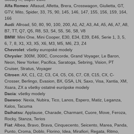
Alfa Romeo
: Alfasud, Alfetta, Brera, Crosswagon, Giulietta, GT,
GTV, Mito, Spider, 33, 75, 90, 145, 146, 147, 155, 156, 159, 164,
166
Audi
: Allroad, 50, 80, 90, 100, 200, A1, A2, A3, A4, A5, A6, A7, A8,
B7, TT, Q7, Q5, R8, S3, S4, S5, S6, S8, V8
BMW
: Mini One, Mini Cooper, E30, E34, E39, E46, Serie 1, 3, 5,
6, 7, 8, X1, X3, X5, X6, M3, M5, M6, Z3, Z4
Chevrolet
: všetky europské modely
Chrysler
: 300M, 300C, Concorde, Grand Voyager, Le Baron,
Neon, New Yorker, Pacifica, Saratoga, Sebring, Vision, PT
Cruiser, Stratus, Voyager
Citroen
: AX, C1, C2, C3, C4, C5, C6, C7, C8, C15, CX, C-
Crosser, Berlingo, Evasion, BX, GSA, LN, Saxo, Visa, Xantia, XM,
Xsara, ZX a všetky ostatné európske modely
Dacia
: všetky modely
Daewoo
: Nexia, Nubira, Tico, Lanos, Espero, Matiz, Leganza,
Kalos, Tacuma
Daihatsu
: Applause, Charade, Charmant, Cuore, Move, Feroza,
Rocky, Stanza, Terios
Fiat
: Albea, Bravo, Brava, Cinquecento, Seicento, Marea, Panda,
Punto, Croma, Doblo, Florino, Idea, Mirafiori, Regata, Ritmo,