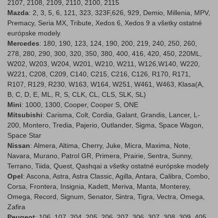
2107, 2108, 2109, 2110, 2100, 2115
Mazda
: 2, 3, 5, 6, 121, 323, 323F,626, 929, Demio, Millenia, MPV,
Premacy, Seria MX, Tribute, Xedos 6, Xedos 9 a všetky ostatné
európske modely
Mercedes
: 180, 190, 123, 124, 190, 200, 219, 240, 250, 260,
278, 280, 290, 300, 320, 350, 380, 400, 416, 420, 450, 220ML,
W202, W203, W204, W201, W210, W211, W126,W140, W220,
W221, C208, C209, C140, C215, C216, C126, R170, R171,
R107, R129, R230, W163, W164, W251, W461, W463, Klasa(A,
B, C, D, E, ML, R, S, CLK, CL, CLS, SLK, SL)
Mini
: 1000, 1300, Cooper, Cooper S, ONE
Mitsubishi
: Carisma, Colt, Cordia, Galant, Grandis, Lancer, L-
200, Montero, Tredia, Pajerio, Outlander, Sigma, Space Wagon,
Space Star
Nissan
: Almera, Altima, Cherry, Juke, Micra, Maxima, Note,
Navara, Murano, Patrol GR, Primera, Prairie, Sentra, Sunny,
Terrano, Tiida, Quest, Qashqai a všetky ostatné európske modely
Opel
: Ascona, Astra, Astra Classic, Agilla, Antara, Calibra, Combo,
Corsa, Frontera, Insignia, Kadett, Meriva, Manta, Monterey,
Omega, Record, Signum, Senator, Sintra, Tigra, Vectra, Omega,
Zafira
Peugeot
: 106, 107, 204, 205, 206, 207, 306, 307, 308, 309, 405,