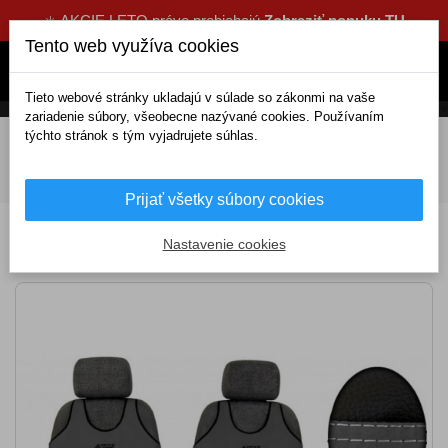
☀️ AKCIE LETO práve prebiehajú
Zobraziť ponuku TU
Tento web využíva cookies
Tieto webové stránky ukladajú v súlade so zákonmi na vaše
zariadenie súbory, všeobecne nazývané cookies. Používaním
týchto stránok s tým vyjadrujete súhlas.
DOMOV
Interiérové doplnky
Autopoťahy
Poťahy sedadiel
Predné poťahy a tričká
Autotričká Active
Sport Alcantara A slabo šedé (Alcantara-koža)
Prijať všetky súbory cookies
Autotričká Active Sport Alcantara A slabo
Nastavenie cookies
šedé (Alcantara-koža)