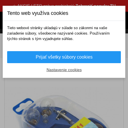
☀️ AKCIE LETO práve prebiehajú
Zobraziť ponuku TU
Tento web využíva cookies
Tieto webové stránky ukladajú v súlade so zákonmi na vaše
zariadenie súbory, všeobecne nazývané cookies. Používaním
týchto stránok s tým vyjadrujete súhlas.
DOMOV
Elektrické doplnky
Žiarovky a svetlá
Sady žiaroviek a poistiek
Autožiarovky servisná sada univerzálna
H1
Prijať všetky súbory cookies
Autožiarovky servisná sada univerzálna H1
Nastavenie cookies