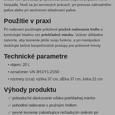
čerpadla. Hodí sa pri servisných prácach, pri prevoze náhradného
paliva alebo pri sezónnom skladovaní paliva.
Použitie v praxi
Pri nalievaní používajte priložené
pružné nalievacie hrdlo
a
kontrolujte hladinu cez
priehľadnú mierku
. Uzáver dôkladne
zatvorte, aby tesnenie plnilo svoju funkciu, a pri manipulácii
dodržujte bežné bezpečnostné postupy pre pohonné hmoty.
Technické parametre
• objem: 20 L
• označenie: UN 3H1/Y1.2/150
• rozmery (cca): výška 37 cm, dĺžka 37 cm, šírka 22 cm
Výhody produktu
✅ jednoduché dávkovanie vďaka priehľadnej mierke
✅ pohodlné nalievanie s pružným hrdlom
✅ pevné tesnenie zabraňujúce nežiaducim únikom pri