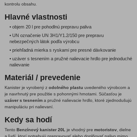
kontrolu obsahu.
Hlavné vlastnosti
• objem 20 l pre pohodlnú prepravu paliva
• UN označenie UN 3H1/Y1.2/150 pre prepravu
nebezpečných látok podľa výrobcu
• priehľadná mierka s ryskami pre presné dávkovanie
• uzáver s tesnením a pružné nalievacie hrdlo pre jednoduché
nalievanie
Materiál / prevedenie
Kanister je vyrobený z
odolného plastu
uvedeného výrobcom a
je navrhnutý pre použitie s pohonnými hmotami. Súčasťou je
uzáver s tesnením
a pružné nalievacie hrdlo, ktoré zjednodušujú
manipuláciu pri nalievaní.
Kedy sa hodí
Tento
Benzínový kanister 20L
je vhodný pre
motoristov
, dielne
a ľudí, ktorí potrebujú prepravovať alebo doplňovať palivo mimo