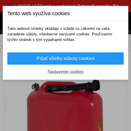
☀️ AKCIE LETO práve prebiehajú
Zobraziť ponuku TU
Tento web využíva cookies
Tieto webové stránky ukladajú v súlade so zákonmi na vaše
zariadenie súbory, všeobecne nazývané cookies. Používaním
týchto stránok s tým vyjadrujete súhlas.
DOMOV
Výbava a náradie
Doplnková výbava
Kanistre
Benzínový kanister 20L
Prijať všetky súbory cookies
Benzínový kanister 20L
Nastavenie cookies