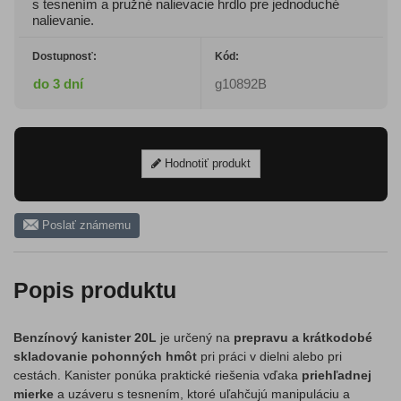
s tesnením a pružné nalievacie hrdlo pre jednoduché
nalievanie.
Dostupnosť:
Kód:
do 3 dní
g10892B
Hodnotiť produkt
Poslať známemu
Popis produktu
Benzínový kanister 20L
je určený na
prepravu a krátkodobé
skladovanie pohonných hmôt
pri práci v dielni alebo pri
cestách. Kanister ponúka praktické riešenia vďaka
priehľadnej
mierke
a uzáveru s tesnením, ktoré uľahčujú manipuláciu a