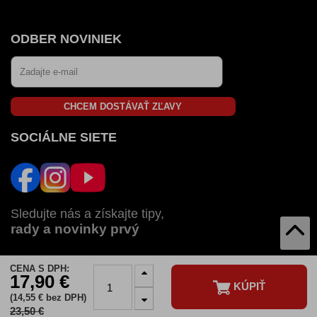
ODBER NOVINIEK
CHCEM DOSTÁVAŤ ZĽAVY
SOCIÁLNE SIETE
Sledujte nás a získajte tipy,
rady a novinky prvý
CENA S DPH:
AUTOZULU V:
17,90 €
KÚPIŤ
SK
CZ
HU
RO
BG
(14,55 € bez DPH)
23,50 €