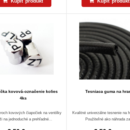
Kúpiť produkt
Kúpiť produkt
čka kovová-označenie kolies
Tesniaca guma na hra
4ks
roch kovových čiapočiek na ventilky
Kvalitné univerzálne tesnenie na h
ži na jednoduché a prehľadné...
Použiteľné ako náhrada za