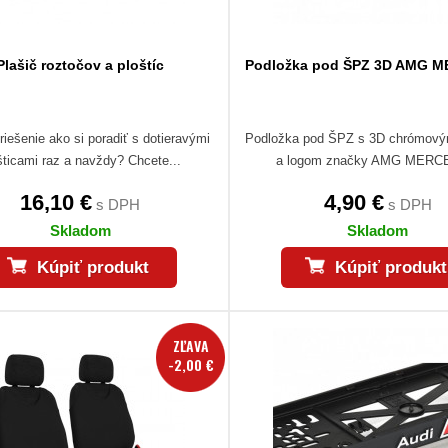
Plašič roztočov a ploštíc
Podložka pod ŠPZ 3D AMG 
riešenie ako si poradiť s dotieravými
Podložka pod ŠPZ s 3D chrómov
šticami raz a navždy? Chcete...
a logom značky AMG MER
16,10 €
4,90 €
s DPH
s DPH
Skladom
Skladom
Kúpiť produkt
Kúpiť produkt
ZĽAVA
-2,00 €