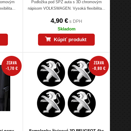
hromovým
Podložka pod ŠPZ auta s 3D chromovým
bilita...
nápisom VOLKSWAGEN. Vysoká flexibilita...
4,90 €
s DPH
Skladom
Kúpiť produkt
ZĽAVA
ZĽAVA
-1,70 €
-0,80 €
ej peny
Samolepky živicové 3D PEUGEOT 4ks