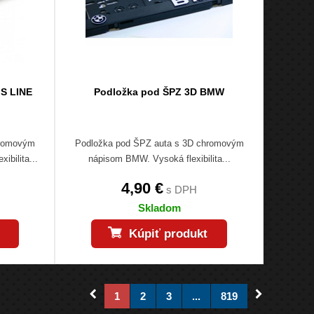
 S LINE
Podložka pod ŠPZ 3D BMW
hromovým
Podložka pod ŠPZ auta s 3D chromovým
ibilita...
nápisom BMW. Vysoká flexibilita...
4,90 €
s DPH
Skladom
Kúpiť produkt
1
2
3
...
819