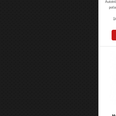
Autotri
poťa
1
M