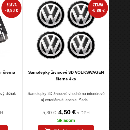
ZĽAVA
ZĽAVA
-0,80 €
-0,80 €
r čierna
Samolepky živicové 3D VOLKSWAGEN
čierne 4ks
ový držiak
Samolepky 3D živicové vhodné na interiérové
..
aj exteriérové lepenie. Sada...
4,50 €
5,30 €
PH
s DPH
Skladom