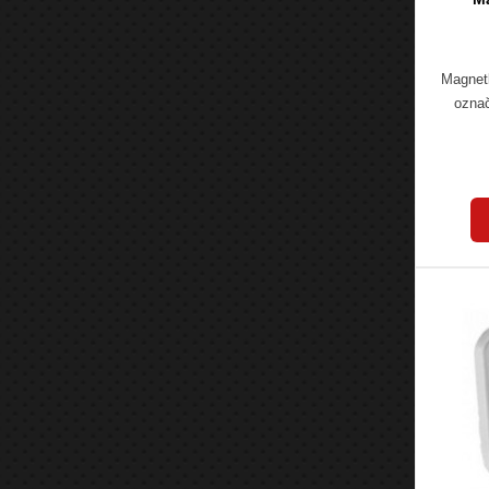
Magnetk
označ