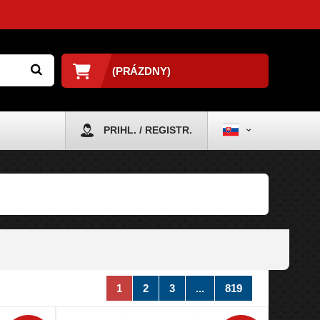
(PRÁZDNY)
PRIHL. / REGISTR.
1
2
3
...
819