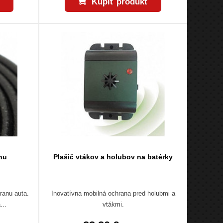
Kúpiť produkt
nu
Plašič vtákov a holubov na batérky
ranu auta.
Inovatívna mobilná ochrana pred holubmi a
...
vtákmi.