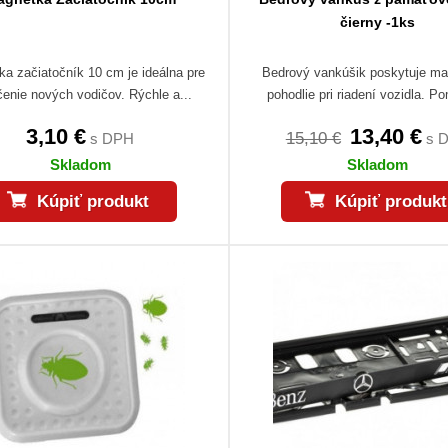
čierny -1ks
a začiatočník 10 cm je ideálna pre
Bedrový vankúšik poskytuje m
enie nových vodičov. Rýchle a...
pohodlie pri riadení vozidla. P
3,10 €
13,40 €
15,10 €
s DPH
s 
Skladom
Skladom
Kúpiť produkt
Kúpiť produkt