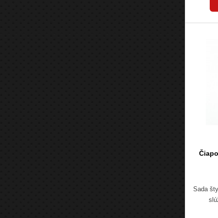
Čiapo
Sada šty
slú