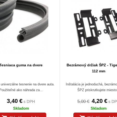
Tesniaca guma na dvere
Bezrámový držiak ŠPZ - Tige
112 mm
 univerzálne tesnenie na dvere auta.
Inštalácia je jednoduchá, bezrám
Použiteľné ako náhrada za...
ŠPZ priskrutkujete miesto.
3,40 €
4,20 €
5,00 €
s DPH
s D
Skladom
Skladom