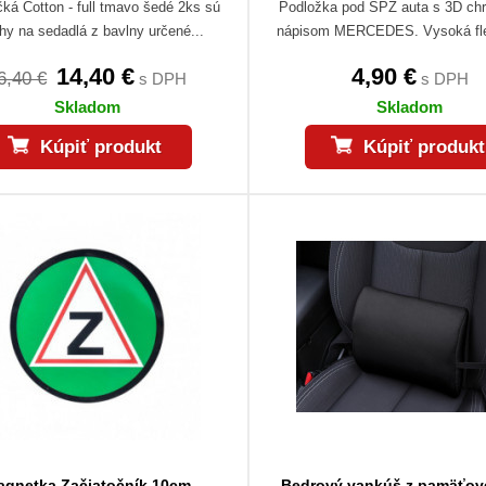
čká Cotton - full tmavo šedé 2ks sú
Podložka pod ŠPZ auta s 3D c
hy na sedadlá z bavlny určené...
nápisom MERCEDES. Vysoká flexi
14,40 €
4,90 €
6,40 €
s DPH
s DPH
Skladom
Skladom
Kúpiť produkt
Kúpiť produkt
agnetka Začiatočník 10cm
Bedrový vankúš z pamäťov