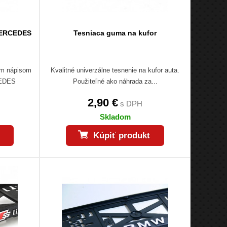
MERCEDES
Tesniaca guma na kufor
ým nápisom
Kvalitné univerzálne tesnenie na kufor auta.
CEDES
Použiteľné ako náhrada za...
2,90 €
s DPH
Skladom
Kúpiť produkt