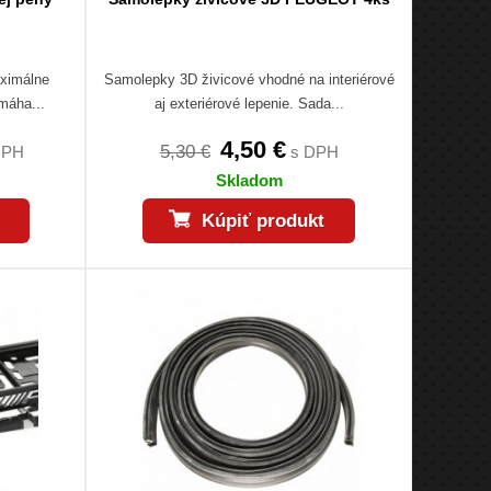
aximálne
Samolepky 3D živicové vhodné na interiérové
omáha...
aj exteriérové lepenie. Sada...
4,50 €
5,30 €
DPH
s DPH
Skladom
Kúpiť produkt