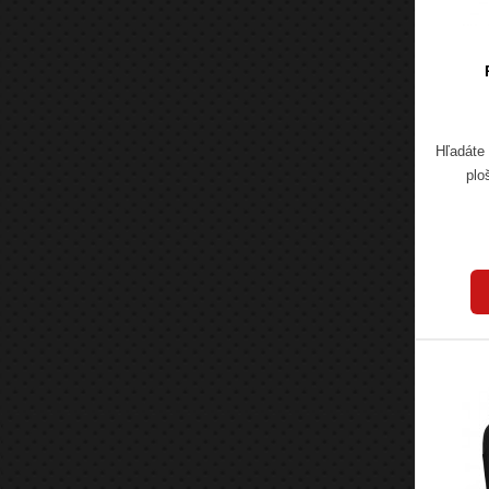
Hľadáte 
plo