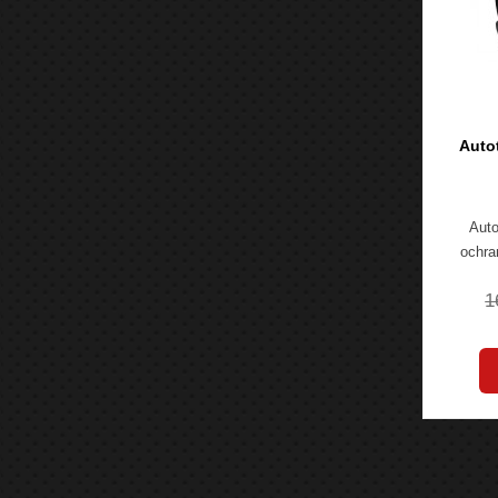
Autot
Auto
ochra
1