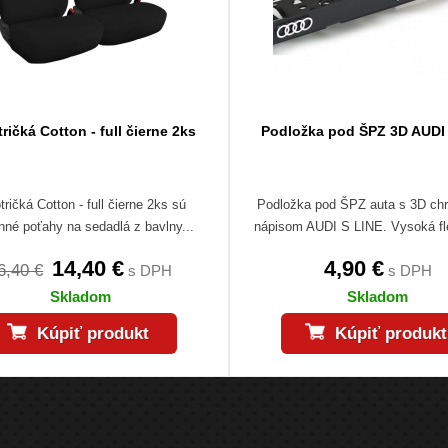
ričká Cotton - full čierne 2ks
Podložka pod ŠPZ 3D AUDI
tričká Cotton - full čierne 2ks sú
Podložka pod ŠPZ auta s 3D c
nné poťahy na sedadlá z bavlny...
nápisom AUDI S LINE. Vysoká flex
14,40 €
4,90 €
6,40 €
s DPH
s DPH
Skladom
Skladom
Kúpiť produkt
Kúpiť produkt