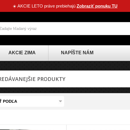
☀️ AKCIE LETO práve prebiehajú
Zobraziť ponuku TU
AKCIE ZIMA
NAPÍŠTE NÁM
REDÁVANEJŠIE PRODUKTY
Ť PODĽA