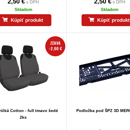
2,50 €
2,50 €
s DPH
s DPH
Skladom
Skladom
Kúpiť produkt
Kúpiť produkt
ZĽAVA
-2,00 €
ričká Cotton - full tmavo šedé
Podložka pod ŠPZ 3D ME
2ks