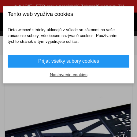
☀️ AKCIE LETO práve prebiehajú
Zobraziť ponuku TU
Tento web využíva cookies
Tieto webové stránky ukladajú v súlade so zákonmi na vaše
zariadenie súbory, všeobecne nazývané cookies. Používaním
týchto stránok s tým vyjadrujete súhlas.
DOMOV
Exteriérové doplnky
Podložky pod ŠPZ
3D podložky s logami
Podložka pod ŠPZ 3D MERCEDES
Prijať všetky súbory cookies
Podložka pod ŠPZ 3D MERCEDES
Nastavenie cookies