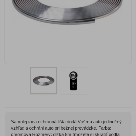
Samolepiaca ochranná lišta dodá Vášmu autu jedinečný
vzhľad a ochráni auto pri bežnej prevádzke. Farba:
chrómová Rozmery: dĺžka 8m (možete si skrátiť podľa