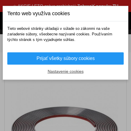
☀️ AKCIE LETO práve prebiehajú
Zobraziť ponuku TU
Tento web využíva cookies
Tieto webové stránky ukladajú v súlade so zákonmi na vaše
zariadenie súbory, všeobecne nazývané cookies. Používaním
týchto stránok s tým vyjadrujete súhlas.
DOMOV
Exteriérové doplnky
Lišty a chrániče
Bočná lišta širka 0,9cm a dĺžka 8m
Prijať všetky súbory cookies
Bočná lišta širka 0,9cm a dĺžka 8m
Nastavenie cookies