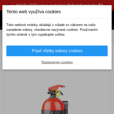
☀️ AKCIE LETO práve prebiehajú
Zobraziť ponuku TU
Tento web využíva cookies
Tieto webové stránky ukladajú v súlade so zákonmi na vaše
zariadenie súbory, všeobecne nazývané cookies. Používaním
týchto stránok s tým vyjadrujete súhlas.
DOMOV
Výbava a náradie
Doplnková výbava
Hasiace prístroje
Hasiaci prístroj 1KG BC bez manometra
Prijať všetky súbory cookies
Hasiaci prístroj 1KG BC bez manometra
Nastavenie cookies