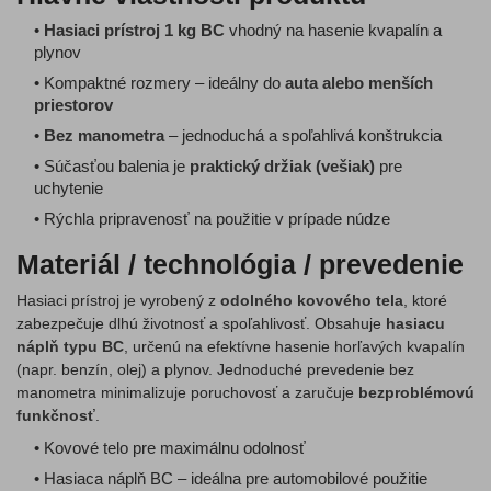
•
Hasiaci prístroj 1 kg BC
vhodný na hasenie kvapalín a
plynov
• Kompaktné rozmery – ideálny do
auta alebo menších
priestorov
•
Bez manometra
– jednoduchá a spoľahlivá konštrukcia
• Súčasťou balenia je
praktický držiak (vešiak)
pre
uchytenie
• Rýchla pripravenosť na použitie v prípade núdze
Materiál / technológia / prevedenie
Hasiaci prístroj je vyrobený z
odolného kovového tela
, ktoré
zabezpečuje dlhú životnosť a spoľahlivosť. Obsahuje
hasiacu
náplň typu BC
, určenú na efektívne hasenie horľavých kvapalín
(napr. benzín, olej) a plynov. Jednoduché prevedenie bez
manometra minimalizuje poruchovosť a zaručuje
bezproblémovú
funkčnosť
.
• Kovové telo pre maximálnu odolnosť
• Hasiaca náplň BC – ideálna pre automobilové použitie