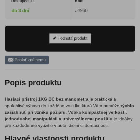
Dostupnosť:
Kód:
do 3 dní
a4960
Hodnotiť produkt
Poslať známemu
Popis produktu
Hasiaci prístroj 1KG BC bez manometra
je praktická a
spoľahlivá výbava do každého vozidla, ktorá Vám pomôže
rýchlo
zasiahnuť pri vzniku požiaru
. Vďaka
kompaktnej veľkosti,
jednoduchej manipulácii a univerzálnemu použitiu
je ideálny
pre každodenné využitie v aute, dielni či domácnosti.
Hlavné vlastnosti produktu