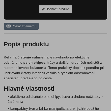
Hodnotiť produkt
Poslať známemu
Popis produktu
Kefa na čistenie čalúnenia
je navrhnutá na efektívne
odstránenie
psích chlpov
, trávy a ďalších drobných nečistôt z
automobilového
čalúnenia
. Tento praktický doplnok pomáha pri
udržiavaní čistoty interiéru vozidla a rýchlom odstraňovaní
znečistení pred alebo po ceste.
Hlavné vlastnosti
• efektívne odstraňuje psie chlpy, trávu a drobné nečistoty z
čalúnenia
• kompaktný tvar a ľahká manipulácia pre rýchle použitie