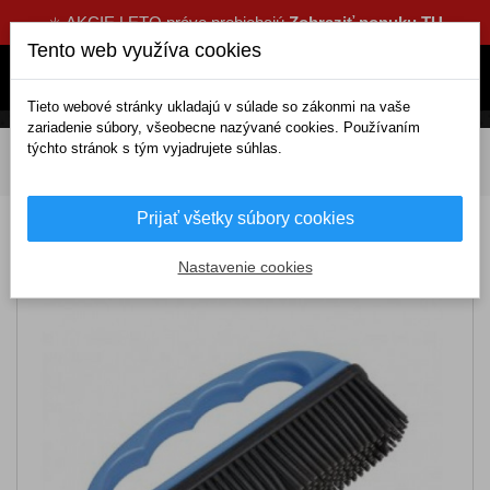
☀️ AKCIE LETO práve prebiehajú
Zobraziť ponuku TU
Tento web využíva cookies
Tieto webové stránky ukladajú v súlade so zákonmi na vaše
zariadenie súbory, všeobecne nazývané cookies. Používaním
týchto stránok s tým vyjadrujete súhlas.
DOMOV
Kozmetika a čistenie
Čistiace príslušenstvo
Na umývanie
Kefa na čistenie čalúnenia
Prijať všetky súbory cookies
Kefa na čistenie čalúnenia
Nastavenie cookies