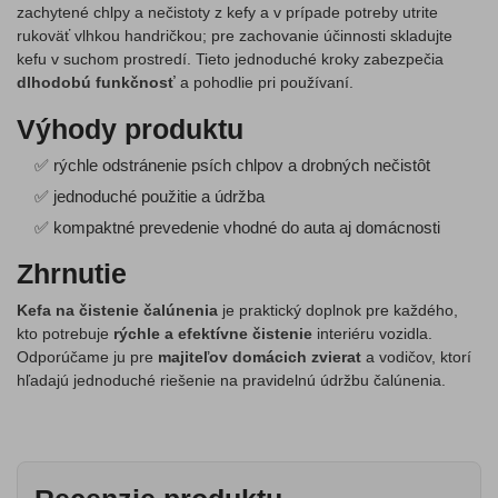
zachytené chlpy a nečistoty z kefy a v prípade potreby utrite
rukoväť vlhkou handričkou; pre zachovanie účinnosti skladujte
kefu v suchom prostredí. Tieto jednoduché kroky zabezpečia
dlhodobú funkčnosť
a pohodlie pri používaní.
Výhody produktu
✅ rýchle odstránenie psích chlpov a drobných nečistôt
✅ jednoduché použitie a údržba
✅ kompaktné prevedenie vhodné do auta aj domácnosti
Zhrnutie
Kefa na čistenie čalúnenia
je praktický doplnok pre každého,
kto potrebuje
rýchle a efektívne čistenie
interiéru vozidla.
Odporúčame ju pre
majiteľov domácich zvierat
a vodičov, ktorí
hľadajú jednoduché riešenie na pravidelnú údržbu čalúnenia.