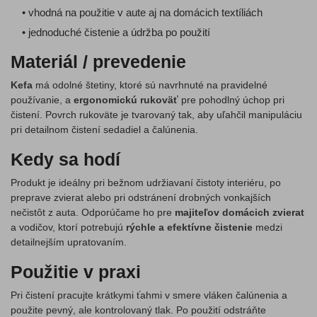
• vhodná na použitie v aute aj na domácich textíliách
• jednoduché čistenie a údržba po použití
Materiál / prevedenie
Kefa
má odolné štetiny, ktoré sú navrhnuté na pravidelné
používanie, a
ergonomickú rukoväť
pre pohodlný úchop pri
čistení. Povrch rukoväte je tvarovaný tak, aby uľahčil manipuláciu
pri detailnom čistení sedadiel a čalúnenia.
Kedy sa hodí
Produkt je ideálny pri bežnom udržiavaní čistoty interiéru, po
preprave zvierat alebo pri odstránení drobných vonkajších
nečistôt z auta. Odporúčame ho pre
majiteľov domácich zvierat
a vodičov, ktorí potrebujú
rýchle a efektívne čistenie
medzi
detailnejším upratovaním.
Použitie v praxi
Pri čistení pracujte krátkymi ťahmi v smere vláken čalúnenia a
použite pevný, ale kontrolovaný tlak. Po použití odstráňte