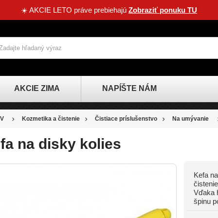
☀️ AKCIE LETO práve prebiehajú
Zobraziť ponuku TU
AKCIE ZIMA
NAPÍŠTE NÁM
V
Kozmetika a čistenie
Čistiace príslušenstvo
Na umývanie
fa na disky kolies
Kefa na
ZĽAVA
čisteni
Vďaka h
-0,80 €
špinu p