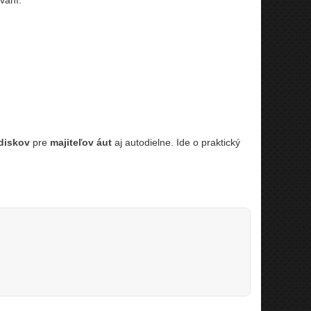
vaní.
diskov
pre
majiteľov áut
aj autodielne. Ide o praktický