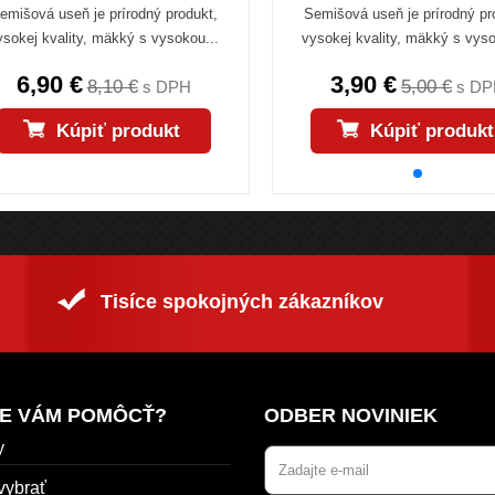
emišová useň je prírodný produkt,
Semišová useň je prírodný pr
ysokej kvality, mäkký s vysokou...
vysokej kvality, mäkký s vyso
6,90 €
3,90 €
8,10 €
5,00 €
s DPH
s DP
Kúpiť produkt
Kúpiť produkt
Tisíce spokojných zákazníkov
E VÁM POMÔCŤ?
ODBER NOVINIEK
y
vybrať