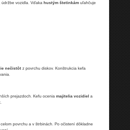
 údržbe vozidla. Vďaka
hustým štetinkám
uľahčuje
ie nečistôt
z povrchu diskov. Konštrukcia kefa
vania.
lhších prejazdoch. Kefu ocenia
majitelia vozidiel
a
.
o celom povrchu a v štrbinách. Po očistení dôkladne