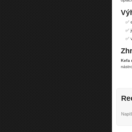
oplách
Vý
✅ e
✅ j
✅ v
Zhr
Kefa 
nástro
Re
Napíš