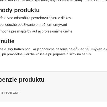
nite vodou a nechajte vyschnúť, aby bol efekt viditeľný pri ďalšom umý
hody produktu
fektívne odstraňuje povrchovú špinu z diskov
ednoduché používanie pri ručnom umývaní
hodná pre majiteľov áut aj profesionálne dielne
nutie
na disky kolies
ponúka jednoduché riešenie na
dôkladné umývanie 
j pri pravidelnej údržbe kolies a pri príprave diskov na servis.
cenzie produktu
te recenziu !