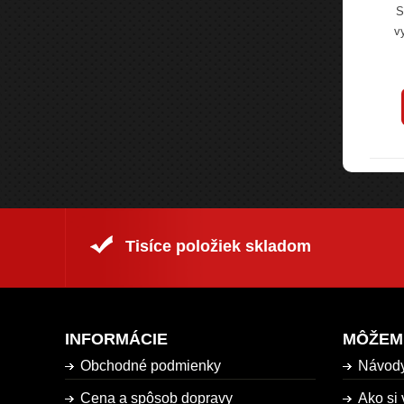
odný produkt,
Leštiaca utierka a8219 je navrhnutá na
S
 s vysokou...
leštenie a čistenie povrchu auta po...
v
4,10 €
€
5,00 €
s DPH
s DPH
odukt
Kúpiť produkt
Tisíce položiek skladom
INFORMÁCIE
MÔŽEM
Obchodné podmienky
Návod
Cena a spôsob dopravy
Ako si 