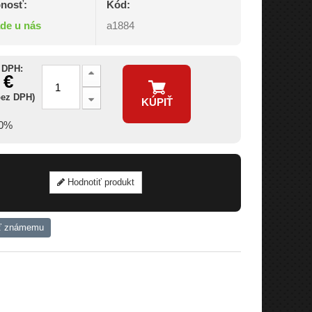
nosť:
Kód:
ade u nás
a1884
 DPH:
 €
bez DPH)
KÚPIŤ
20%
Hodnotiť produkt
ť známemu