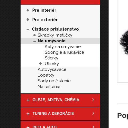
+
Pre interiér
+
Pre exteriér
-
Čistiace príslušenstvo
+
Škrabky, metličky
-
Na umývanie
Kefy na umývanie
Špongie a rukavice
Stierky
+
Utierky
Autovysávače
Lopatky
Sady na čistenie
Na leštenie
+
OLEJE, ADITÍVA, CHÉMIA
+
TUNING A DEKORÁCIE
Po
+
DETI A AUTO