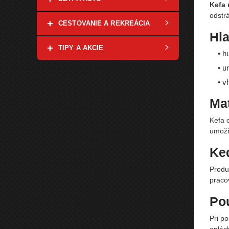
Kefa 
odstr
+
CESTOVANIE A REKREÁCIA
Hla
+
TIPY A AKCIE
• h
• u
• v
Mat
Kefa 
umožň
Ke
Produ
pracov
Pou
Pri po