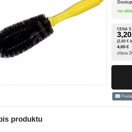
Dostup
na skl
CENA S
3,20
(2,60 € 
4,00 €
zľava 
Posla
pis produktu