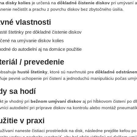
na disky kolies
je určená na
dôkladné čistenie diskov
pri umývaní a
ánenie nečistôt a prachu z povrchu diskov bez zbytočného úsilía.
vné vlastnosti
usté štetinky pre dôkladné čistenie diskov
rčené na umývanie diskov kolies
hodné do autodielní aj na domáce použitie
eriál / prevedenie
obsahuje
husté štetinky
, ktoré sú navrhnuté pre
dôkladné odstránen
uje pevné uchopenie pri čistení a jednoduchú manipuláciu počas umý
dy sa hodí
kt je vhodný pri
bežnom umývaní diskov
aj pri hĺbkovom čistení po d
níci autodielní pri príprave diskov na kontrolu alebo montáž pneumatík
žitie v praxi
užívaní naneste čistiaci prostriedok na disk, následne prejdite kefou p