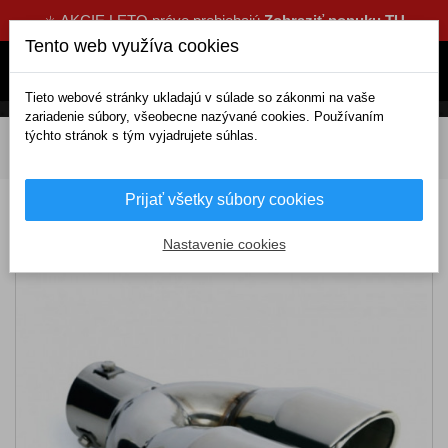
☀️ AKCIE LETO práve prebiehajú
Zobraziť ponuku TU
Tento web využíva cookies
Tieto webové stránky ukladajú v súlade so zákonmi na vaše
zariadenie súbory, všeobecne nazývané cookies. Používaním
týchto stránok s tým vyjadrujete súhlas.
DOMOV
Tuning a dekorácie
Koncovky výfukov
Koncovka výfuku (Ø výfuku do 48mm) TS-22
Prijať všetky súbory cookies
Koncovka výfuku (Ø výfuku do 48mm) TS-
22
Nastavenie cookies