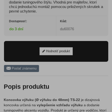
dodanie tuningového štýlu. Vhodná pre majiteľov, ktorí
chcú jednoduchú montáž pomocou priložených skrutiek a
pevné uchytenie.
Dostupnosť:
Kód:
do 3 dní
du60076
Hodnotiť produkt
Poslať známemu
Popis produktu
Koncovka výfuku (Ø výfuku do 48mm) TS-22
je dizajnová
koncovka určená na
vylepšenie vzhľadu výfuku
a dodanie
tuningového akcentu vozidlu. Produkt je určený pre vodičov, ktorí