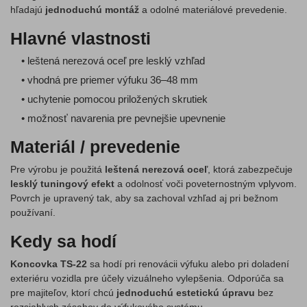
hľadajú
jednoduchú montáž
a odolné materiálové prevedenie.
Hlavné vlastnosti
• leštená nerezová oceľ pre lesklý vzhľad
• vhodná pre priemer výfuku 36–48 mm
• uchytenie pomocou priložených skrutiek
• možnosť navarenia pre pevnejšie upevnenie
Materiál / prevedenie
Pre výrobu je použitá
leštená nerezová oceľ
, ktorá zabezpečuje
lesklý tuningový efekt
a odolnosť voči poveternostným vplyvom.
Povrch je upravený tak, aby sa zachoval vzhľad aj pri bežnom
používaní.
Kedy sa hodí
Koncovka TS-22
sa hodí pri renovácii výfuku alebo pri doladení
exteriéru vozidla pre účely vizuálneho vylepšenia. Odporúča sa
pre majiteľov, ktorí chcú
jednoduchú estetickú úpravu
bez