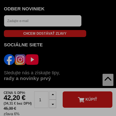
ODBER NOVINIEK
CHCEM DOSTÁVAŤ ZĽAVY
SOCIÁLNE SIETE
Sledujte nás a získajte tipy,
rady a novinky prvý
CENA S DPH:
AUTOZULU V:
42,20 €
KÚPIŤ
SK
CZ
HU
RO
BG
(34,31 € bez DPH)
45,30 €
© 2026 Autozulu.sk - Všetky práva vyhradené
zľava 6%