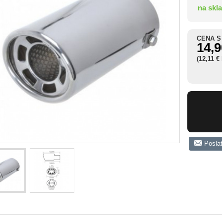
na skl
CENA S
14,9
(12,11 €
Posla