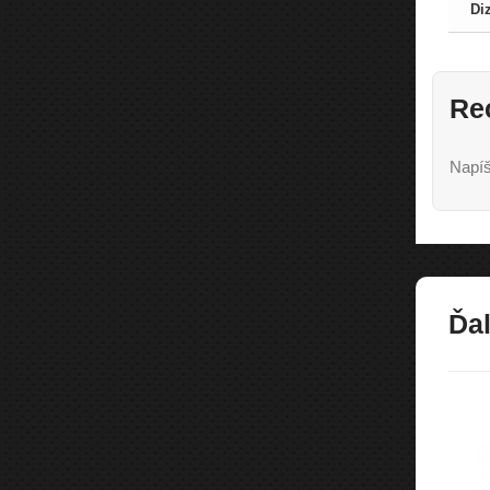
Di
Re
Napíš
Ďal