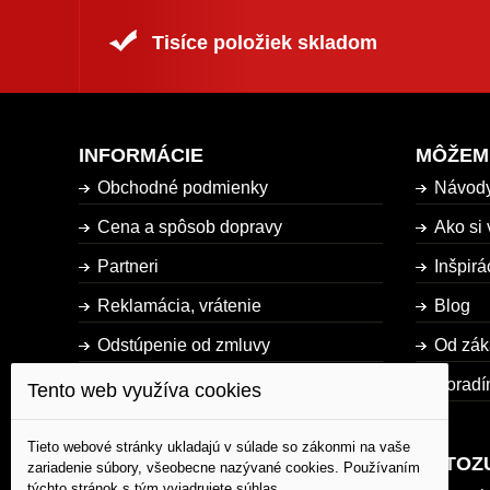
Tisíce položiek skladom
INFORMÁCIE
MÔŽEM
Obchodné podmienky
Návod
Cena a spôsob dopravy
Ako si 
Partneri
Inšpirá
Reklamácia, vrátenie
Blog
Odstúpenie od zmluvy
Od zák
Dostupnosť tovaru
Poradí
Tento web využíva cookies
Mapa stránky
Tieto webové stránky ukladajú v súlade so zákonmi na vaše
AUTOZ
zariadenie súbory, všeobecne nazývané cookies. Používaním
týchto stránok s tým vyjadrujete súhlas.