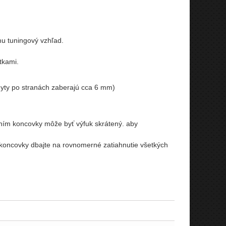
mu tuningový vzhľad.
tkami.
yty po stranách zaberajú cca 6 mm)
ním koncovky môže byť výfuk skrátený. aby
í koncovky dbajte na rovnomerné zatiahnutie všetkých