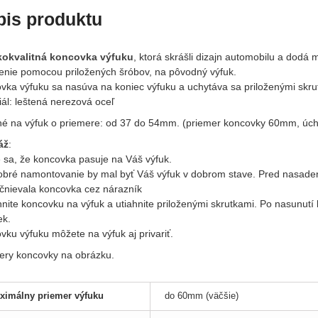
pis produktu
okvalitná koncovka výfuku
, ktorá skrášli dizajn automobilu a dodá 
enie pomocou priložených šróbov, na pôvodný výfuk.
vka výfuku sa nasúva na koniec výfuku a uchytáva sa priloženými skru
iál: leštená nerezová oceľ
é na výfuk o priemere: od 37 do 54mm. (priemer koncovky 60mm, úch
áž
:
e sa, že koncovka pasuje na Váš výfuk.
obré namontovanie by mal byť Váš výfuk v dobrom stave. Pred nasade
čnievala koncovka cez nárazník
hnite koncovku na výfuk a utiahnite priloženými skrutkami. Po nasunut
ek.
ku výfuku môžete na výfuk aj privariť.
ry koncovky na obrázku.
ximálny priemer výfuku
do 60mm (väčšie)