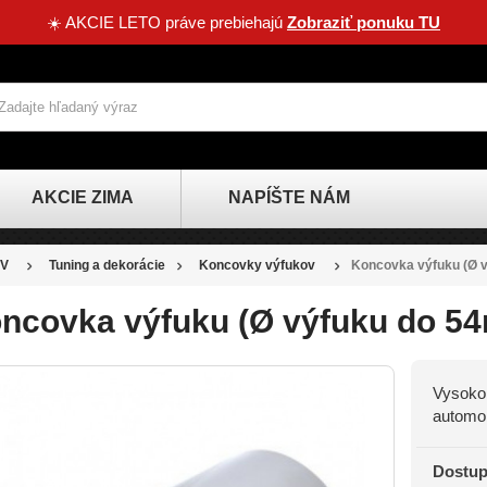
☀️ AKCIE LETO práve prebiehajú
Zobraziť ponuku TU
AKCIE ZIMA
NAPÍŠTE NÁM
V
Tuning a dekorácie
Koncovky výfukov
Koncovka výfuku (Ø 
ncovka výfuku (Ø výfuku do 5
Vysokok
automob
Dostup