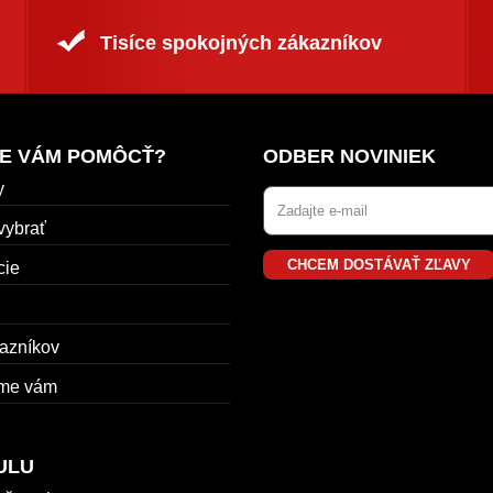
Tisíce spokojných zákazníkov
E VÁM POMÔCŤ?
ODBER NOVINIEK
y
vybrať
CHCEM DOSTÁVAŤ ZĽAVY
cie
azníkov
me vám
ULU