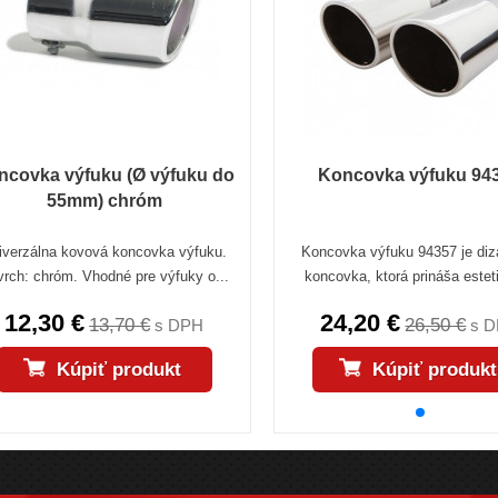
ncovka výfuku (Ø výfuku do
Koncovka výfuku 94
55mm) chróm
iverzálna kovová koncovka výfuku.
Koncovka výfuku 94357 je diz
rch: chróm. Vhodné pre výfuky o...
koncovka, ktorá prináša esteti
12,30 €
24,20 €
13,70 €
26,50 €
s DPH
s 
Kúpiť produkt
Kúpiť produkt