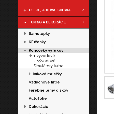
+
OLEJE, ADITÍVA, CHÉMIA
-
TUNING A DEKORÁCIE
+
Samolepky
+
Kľúčenky
-
Koncovky výfukov
+
1-vývodové
2-vývodové
Simulátory turba
Hliníkové mriežky
Vzduchové filtre
Farebné lemy diskov
Autofólie
+
Dekorácie