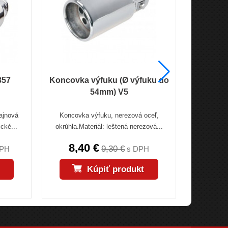
357
Koncovka výfuku (Ø výfuku do
Koncovk
54mm) V5
ajnová
Koncovka výfuku, nerezová oceľ,
Univerzál
cké...
okrúhla.Materiál: leštená nerezová...
Povrch: ch
8,40 €
12,
9,30 €
DPH
s DPH
Kúpiť produkt