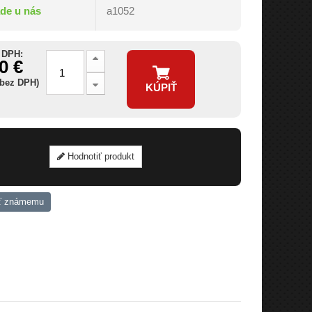
ade u nás
a1052
 DPH:
0 €
 bez DPH)
KÚPIŤ
Hodnotiť produkt
ť známemu