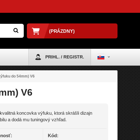
(PRÁZDNY)
PRIHL. / REGISTR.
výfuku do 54mm) V6
4mm) V6
valitná koncovka výfuku, ktorá skrášli dizajn
ilu a dodá mu tuningový vzhľad.
nosť:
Kód: