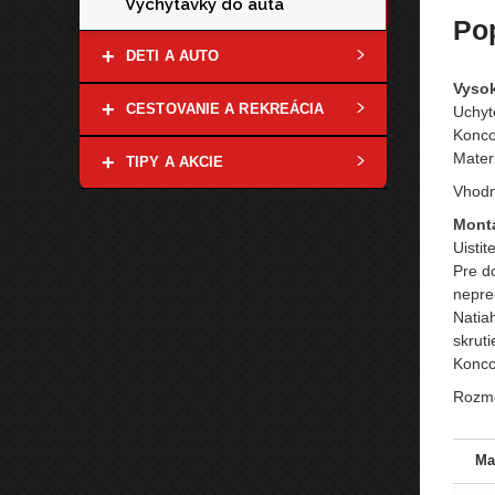
Vychytávky do auta
Po
+
DETI A AUTO
Vysok
+
CESTOVANIE A REKREÁCIA
Uchyt
Konco
Mater
+
TIPY A AKCIE
Vhodn
Mont
Uistit
Pre d
nepre
Natia
skruti
Koncov
Rozme
Ma