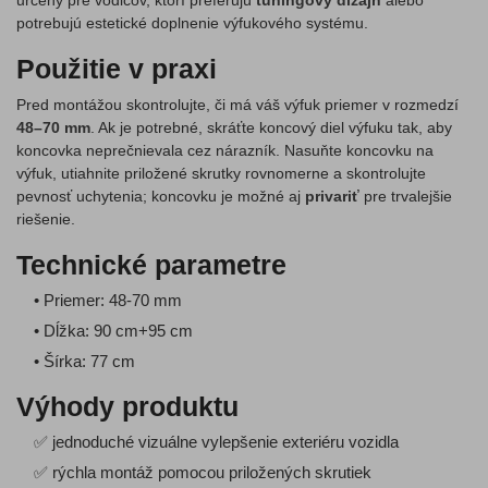
určený pre vodičov, ktorí preferujú
tuningový dizajn
alebo
potrebujú estetické doplnenie výfukového systému.
Použitie v praxi
Pred montážou skontrolujte, či má váš výfuk priemer v rozmedzí
48–70 mm
. Ak je potrebné, skráťte koncový diel výfuku tak, aby
koncovka neprečnievala cez nárazník. Nasuňte koncovku na
výfuk, utiahnite priložené skrutky rovnomerne a skontrolujte
pevnosť uchytenia; koncovku je možné aj
privariť
pre trvalejšie
riešenie.
Technické parametre
• Priemer: 48-70 mm
• Dĺžka: 90 cm+95 cm
• Šírka: 77 cm
Výhody produktu
✅ jednoduché vizuálne vylepšenie exteriéru vozidla
✅ rýchla montáž pomocou priložených skrutiek