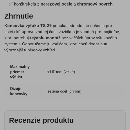
✅ konštrukcia z
nerezovej ocele
a
chrómový povrch
Zhrnutie
Koncovka výfuku TS-29
ponúka jednoduché riešenie pre
estetickú úpravu zadnej časti vozidla a je vhodná pre majiteľov,
ktorí potrebujú
rýchlu montáž
bez väčších úprav výfukového
systému. Odporúčame ju vodičom, ktorí chcú dodať autu
výraznejší tuningový vzhľad.
Maximálny
priemer
od 61mm (velké)
výfuku
Dizajn
leštená oceľ (chróm)
koncovky
Recenzie produktu