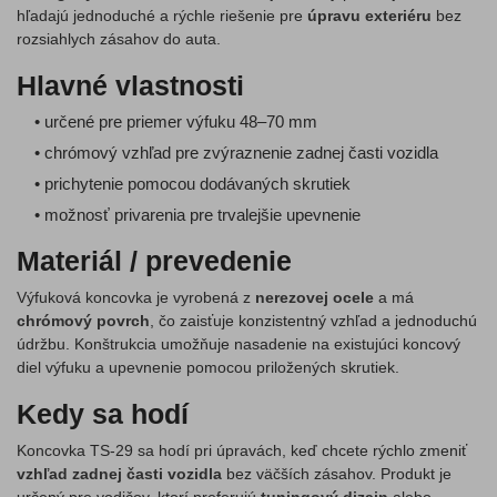
hľadajú jednoduché a rýchle riešenie pre
úpravu exteriéru
bez
rozsiahlych zásahov do auta.
Hlavné vlastnosti
• určené pre priemer výfuku 48–70 mm
• chrómový vzhľad pre zvýraznenie zadnej časti vozidla
• prichytenie pomocou dodávaných skrutiek
• možnosť privarenia pre trvalejšie upevnenie
Materiál / prevedenie
Výfuková koncovka je vyrobená z
nerezovej ocele
a má
chrómový povrch
, čo zaisťuje konzistentný vzhľad a jednoduchú
údržbu. Konštrukcia umožňuje nasadenie na existujúci koncový
diel výfuku a upevnenie pomocou priložených skrutiek.
Kedy sa hodí
Koncovka TS-29 sa hodí pri úpravách, keď chcete rýchlo zmeniť
vzhľad zadnej časti vozidla
bez väčších zásahov. Produkt je