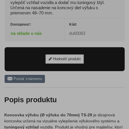
vylepšiť vzhľad vozidla a dodať mu tuningový štýl.
Určená na nasadenie na koncový diel výfuku s
priemerom 48–70 mm.
Dostupnosť:
Kód:
na sklade u nás
du60083
Hodnotiť produkt
Poslať známemu
Popis produktu
Koncovka výfuku (Ø výfuku do 70mm) TS-29
je dizajnová
koncovka určená na vizuálne vylepšenie výfukového systému a
tuningový vzhľad
vozidla. Produkt je vhodný pre majiteľov, ktorí