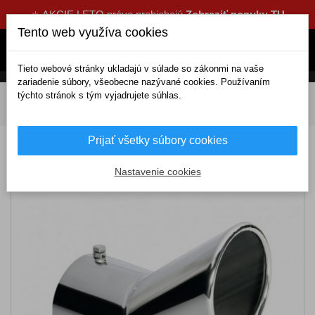
☀️ AKCIE LETO práve prebiehajú
Zobraziť ponuku TU
Tento web využíva cookies
Tieto webové stránky ukladajú v súlade so zákonmi na vaše
zariadenie súbory, všeobecne nazývané cookies. Používaním
týchto stránok s tým vyjadrujete súhlas.
DOMOV
Tuning a dekorácie
Koncovky výfukov
Koncovka výfuku (Ø výfuku do 70mm) TS-29
Prijať všetky súbory cookies
Koncovka výfuku (Ø výfuku do 70mm) TS-
29
Nastavenie cookies