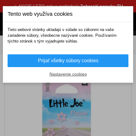
☀️ AKCIE LETO práve prebiehajú
Zobraziť ponuku TU
Tento web využíva cookies
Tieto webové stránky ukladajú v súlade so zákonmi na vaše
zariadenie súbory, všeobecne nazývané cookies. Používaním
týchto stránok s tým vyjadrujete súhlas.
DOMOV
Kozmetika a čistenie
Pre interiér
Osviežovače vzduchu
Do fukárov
Little Joe Flower
Prijať všetky súbory cookies
Little Joe Flower
Nastavenie cookies