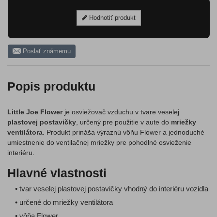
Hodnotiť produkt
Poslať známemu
Popis produktu
Little Joe Flower
je osviežovač vzduchu v tvare veselej
plastovej postavičky
, určený pre použitie v aute do
mriežky
ventilátora
. Produkt prináša výraznú vôňu Flower a jednoduché
umiestnenie do ventilačnej mriežky pre pohodlné osvieženie
interiéru.
Hlavné vlastnosti
• tvar veselej plastovej postavičky vhodný do interiéru vozidla
• určené do mriežky ventilátora
• vôňa Flower