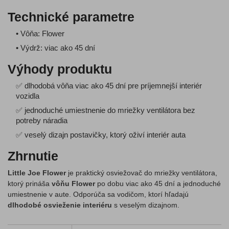
Technické parametre
• Vôňa: Flower
• Výdrž: viac ako 45 dní
Výhody produktu
✅ dlhodobá vôňa viac ako 45 dní pre príjemnejší interiér
vozidla
✅ jednoduché umiestnenie do mriežky ventilátora bez
potreby náradia
✅ veselý dizajn postavičky, ktorý oživí interiér auta
Zhrnutie
Little Joe Flower
je praktický osviežovač do mriežky ventilátora,
ktorý prináša
vôňu Flower
po dobu viac ako 45 dní a jednoduché
umiestnenie v aute. Odporúča sa vodičom, ktorí hľadajú
dlhodobé osvieženie interiéru
s veselým dizajnom.