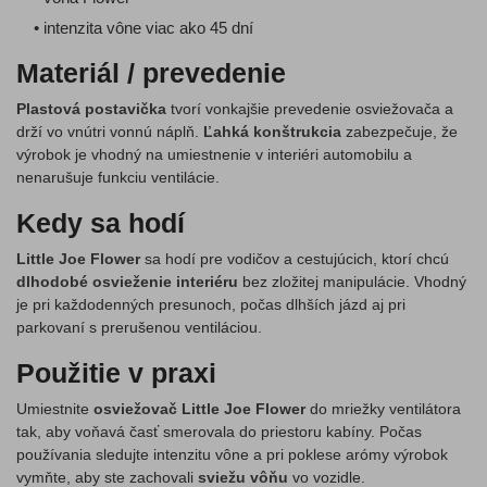
• intenzita vône viac ako 45 dní
Materiál / prevedenie
Plastová postavička
tvorí vonkajšie prevedenie osviežovača a
drží vo vnútri vonnú náplň.
Ľahká konštrukcia
zabezpečuje, že
výrobok je vhodný na umiestnenie v interiéri automobilu a
nenarušuje funkciu ventilácie.
Kedy sa hodí
Little Joe Flower
sa hodí pre vodičov a cestujúcich, ktorí chcú
dlhodobé osvieženie interiéru
bez zložitej manipulácie. Vhodný
je pri každodenných presunoch, počas dlhších jázd aj pri
parkovaní s prerušenou ventiláciou.
Použitie v praxi
Umiestnite
osviežovač Little Joe Flower
do mriežky ventilátora
tak, aby voňavá časť smerovala do priestoru kabíny. Počas
používania sledujte intenzitu vône a pri poklese arómy výrobok
vymňte, aby ste zachovali
sviežu vôňu
vo vozidle.