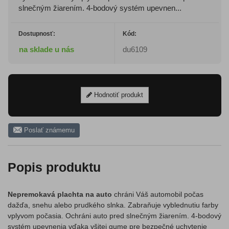
slnečným žiarením. 4-bodový systém upevnen...
Dostupnosť:
Kód:
na sklade u nás
du6109
Hodnotiť produkt
Poslať známemu
Popis produktu
Nepremokavá plachta na auto
chráni Váš automobil počas
dažďa, snehu alebo prudkého slnka. Zabraňuje vyblednutiu farby
vplyvom počasia. Ochráni auto pred slnečným žiarením. 4-bodový
systém upevnenia vďaka všitej gume pre bezpečné uchytenie