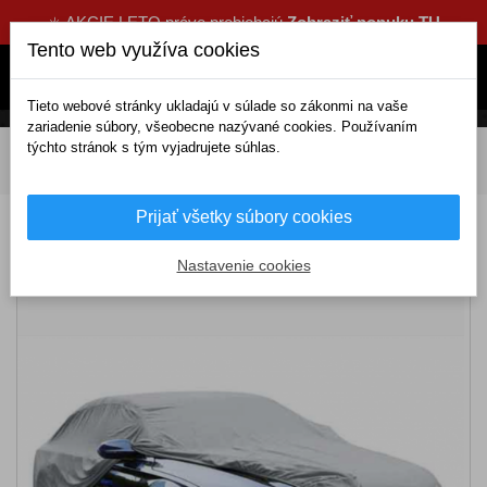
☀️ AKCIE LETO práve prebiehajú
Zobraziť ponuku TU
Tento web využíva cookies
Tieto webové stránky ukladajú v súlade so zákonmi na vaše
zariadenie súbory, všeobecne nazývané cookies. Používaním
týchto stránok s tým vyjadrujete súhlas.
DOMOV
Exteriérové doplnky
Plachty
Plachta na
auto XXL PVC+bavlna
Prijať všetky súbory cookies
Plachta na auto XXL PVC+bavlna
Nastavenie cookies