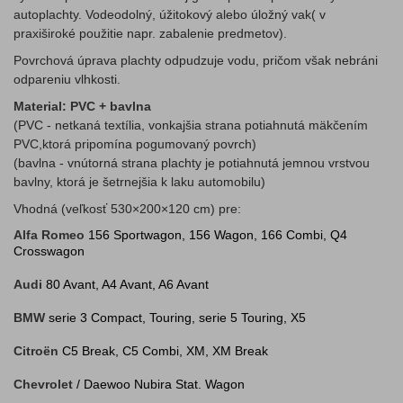
autoplachty. Vodeodolný, úžitokový alebo úložný vak( v
praxiširoké použitie napr. zabalenie predmetov).
Povrchová úprava plachty odpudzuje vodu, pričom však nebráni
odpareniu vlhkosti.
Material: PVC + bavlna
(PVC - netkaná textília, vonkajšia strana potiahnutá mäkčením
PVC,ktorá pripomína pogumovaný povrch)
(bavlna - vnútorná strana plachty je potiahnutá jemnou vrstvou
bavlny, ktorá je šetrnejšia k laku automobilu)
Vhodná (veľkosť 530×200×120 cm) pre:
Alfa Romeo
156 Sportwagon, 156 Wagon, 166 Combi, Q4
Crosswagon
Audi
80 Avant, A4 Avant, A6 Avant
BMW
serie 3 Compact, Touring, serie 5 Touring, X5
Citroën
C5 Break, C5 Combi, XM, XM Break
Chevrolet
/ Daewoo Nubira Stat. Wagon