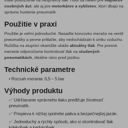
máte podozrenie na nesprávny tlak. Hodí sa nielen pre
majiteľov
osobných áut
, ale aj pre
motorkárov a cyklistov
, ktorí dbajú na
správne hustenie pneumatík.
Použitie v praxi
Použitie je veľmi jednoduché. Nasaďte koncovku merača na ventil
pneumatiky a pevne pritlačte, aby nedochádzalo k úniku vzduchu.
Ručička na stupnici okamžite ukáže
aktuálny tlak
. Pre presné
meranie odporúčame kontrolovať tlak na
studených
pneumatikách
, ideálne ráno pred jazdou.
Technické parametre
• Rozsah merania: 0,5 – 5 bar
Výhody produktu
✅ Udržiavanie správneho tlaku predlžuje životnosť
pneumatík.
✅ Prispieva k nižšej spotrebe paliva a bezpečnejšej jazde.
✅ Jednoduchý a rýchly spôsob, ako si skontrolovať tlak
kdekoľvek a kedykoľvek.