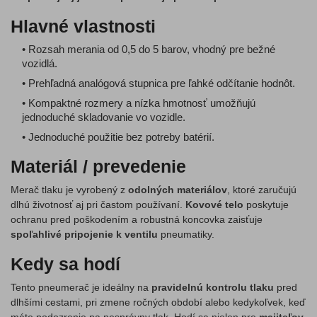
Hlavné vlastnosti
• Rozsah merania od 0,5 do 5 barov, vhodný pre bežné
vozidlá.
• Prehľadná analógová stupnica pre ľahké odčítanie hodnôt.
• Kompaktné rozmery a nízka hmotnosť umožňujú
jednoduché skladovanie vo vozidle.
• Jednoduché použitie bez potreby batérií.
Materiál / prevedenie
Merač tlaku je vyrobený z
odolných materiálov
, ktoré zaručujú
dlhú životnosť aj pri častom používaní.
Kovové telo
poskytuje
ochranu pred poškodením a robustná koncovka zaisťuje
spoľahlivé pripojenie k ventilu
pneumatiky.
Kedy sa hodí
Tento pneumerač je ideálny na
pravidelnú kontrolu tlaku
pred
dlhšími cestami, pri zmene ročných období alebo kedykoľvek, keď