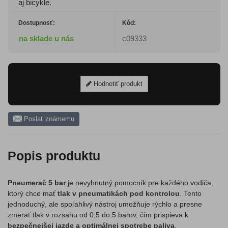
aj bicykle.
Dostupnosť:
Kód:
na sklade u nás
c09333
Hodnotiť produkt
Poslať známemu
Popis produktu
Pneumerač 5 bar
je nevyhnutný pomocník pre každého vodiča,
ktorý chce mať
tlak v pneumatikách pod kontrolou
. Tento
jednoduchý, ale spoľahlivý nástroj umožňuje rýchlo a presne
zmerať tlak v rozsahu od 0,5 do 5 barov, čím prispieva k
bezpečnejšej jazde a optimálnej spotrebe paliva
.