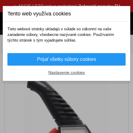
☀️ AKCIE LETO práve prebiehajú
Zobraziť ponuku TU
Tento web využíva cookies
Tieto webové stránky ukladajú v súlade so zákonmi na vaše
zariadenie súbory, všeobecne nazývané cookies. Používaním
týchto stránok s tým vyjadrujete súhlas.
DOMOV
Výbava a náradie
Nástroje, prístroje
Pneumerače
Pneumerač 5 bar
Prijať všetky súbory cookies
Pneumerač 5 bar
Nastavenie cookies