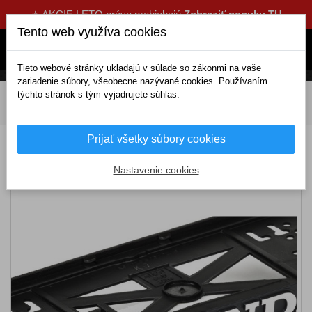
☀️ AKCIE LETO práve prebiehajú
Zobraziť ponuku TU
Tento web využíva cookies
Tieto webové stránky ukladajú v súlade so zákonmi na vaše
zariadenie súbory, všeobecne nazývané cookies. Používaním
týchto stránok s tým vyjadrujete súhlas.
DOMOV
Exteriérové doplnky
Podložky pod ŠPZ
3D podložky s logami
Podložka pod ŠPZ 3D HONDA
Prijať všetky súbory cookies
Podložka pod ŠPZ 3D HONDA
Nastavenie cookies