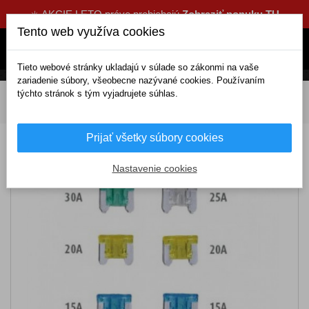
☀️ AKCIE LETO práve prebiehajú
Zobraziť ponuku TU
Tento web využíva cookies
Tieto webové stránky ukladajú v súlade so zákonmi na vaše
zariadenie súbory, všeobecne nazývané cookies. Používaním
týchto stránok s tým vyjadrujete súhlas.
DOMOV
Elektrické doplnky
Elektr. príslušenstvo
Poistky nož. nízkoprofilové 10ks
Prijať všetky súbory cookies
Poistky nož. nízkoprofilové 10ks
Nastavenie cookies