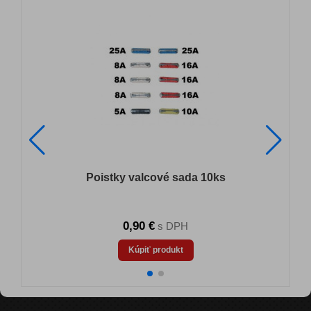
Poistky valcové sada 10ks
0,90 €
s DPH
Kúpiť produkt