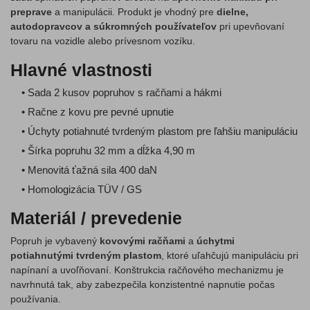
preprave
a manipulácii. Produkt je vhodný pre
dielne,
autodopravcov a súkromných používateľov
pri upevňovaní
tovaru na vozidle alebo prívesnom vozíku.
Hlavné vlastnosti
• Sada 2 kusov popruhov s račňami a hákmi
• Račne z kovu pre pevné upnutie
• Úchyty potiahnuté tvrdeným plastom pre ľahšiu manipuláciu
• Šírka popruhu 32 mm a dĺžka 4,90 m
• Menovitá ťažná sila 400 daN
• Homologizácia TÜV / GS
Materiál / prevedenie
Popruh je vybavený
kovovými račňami
a
úchytmi
potiahnutými tvrdeným plastom
, ktoré uľahčujú manipuláciu pri
napínaní a uvoľňovaní. Konštrukcia račňového mechanizmu je
navrhnutá tak, aby zabezpečila konzistentné napnutie počas
používania.