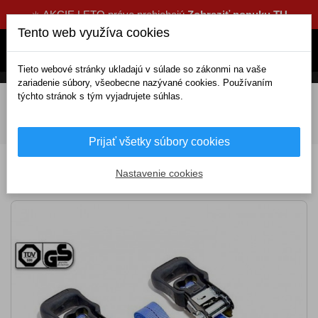
☀️ AKCIE LETO práve prebiehajú
Zobraziť ponuku TU
Tento web využíva cookies
Tieto webové stránky ukladajú v súlade so zákonmi na vaše
zariadenie súbory, všeobecne nazývané cookies. Používaním
týchto stránok s tým vyjadrujete súhlas.
DOMOV
Výbava a náradie
Doplnková výbava
Upínače, popruhy
Popruhy
Popruh s račňou a hákmi 2ks
400daN 32mm x 4,90 m TÜV
Prijať všetky súbory cookies
Popruh s račňou a hákmi 2ks 400daN 32mm
Nastavenie cookies
x 4,90 m TÜV