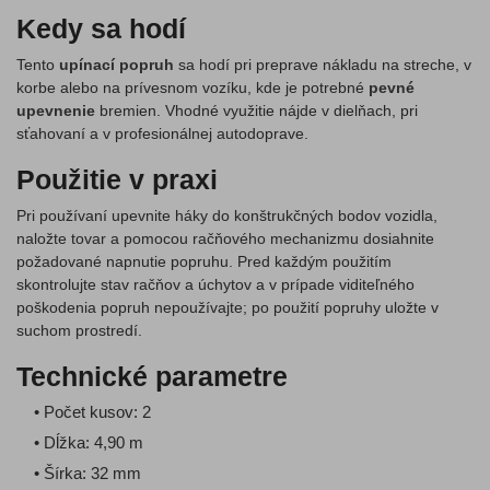
Kedy sa hodí
Tento
upínací popruh
sa hodí pri preprave nákladu na streche, v
korbe alebo na prívesnom vozíku, kde je potrebné
pevné
upevnenie
bremien. Vhodné využitie nájde v dielňach, pri
sťahovaní a v profesionálnej autodoprave.
Použitie v praxi
Pri používaní upevnite háky do konštrukčných bodov vozidla,
naložte tovar a pomocou račňového mechanizmu dosiahnite
požadované napnutie popruhu. Pred každým použitím
skontrolujte stav račňov a úchytov a v prípade viditeľného
poškodenia popruh nepoužívajte; po použití popruhy uložte v
suchom prostredí.
Technické parametre
• Počet kusov: 2
• Dĺžka: 4,90 m
• Šírka: 32 mm