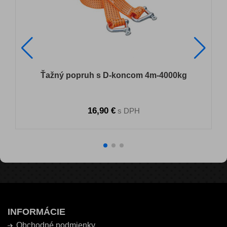
Ťažný popruh s D-koncom 4m-4000kg
16,90 €
s DPH
INFORMÁCIE
Obchodné podmienky