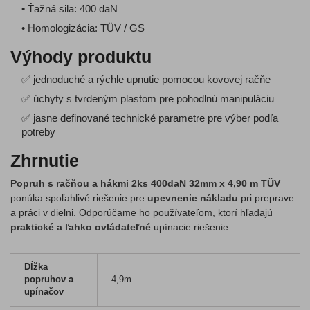
• Ťažná sila: 400 daN
• Homologizácia: TÜV / GS
Výhody produktu
✅ jednoduché a rýchle upnutie pomocou kovovej račňe
✅ úchyty s tvrdeným plastom pre pohodlnú manipuláciu
✅ jasne definované technické parametre pre výber podľa
potreby
Zhrnutie
Popruh s račňou a hákmi 2ks 400daN 32mm x 4,90 m TÜV
ponúka spoľahlivé riešenie pre
upevnenie nákladu
pri preprave
a práci v dielni. Odporúčame ho používateľom, ktorí hľadajú
praktické a ľahko ovládateľné
upínacie riešenie.
Dĺžka
popruhov a
4,9m
upínačov