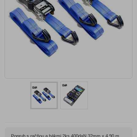
Popruh s račňou a hákmi 2ks 400daN 32mm x 4,90 m