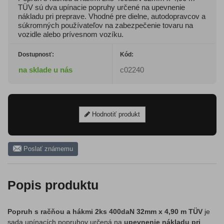
TÜV sú dva upínacie popruhy určené na upevnenie
nákladu pri preprave. Vhodné pre dielne, autodopravcov a
súkromných používateľov na zabezpečenie tovaru na
vozidle alebo prívesnom vozíku.
Dostupnosť:
Kód:
na sklade u nás
c02240
Hodnotiť produkt
Poslať známemu
Popis produktu
Popruh s račňou a hákmi 2ks 400daN 32mm x 4,90 m TÜV
je
sada upínacích popruhov určená na
upevnenie nákladu pri