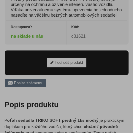
určený na ochranu a oživenie interiéru vášho vozidla.
Vďaka univerzálnemu systému upevnenia ho jednoducho
nasadíte na väčšinu bežných automobilových sedadiel.
Dostupnosť:
Kód:
na sklade u nás
c31621
Hodnotiť produkt
Poslať známemu
Popis produktu
Poťah sedadla TRIKO SOFT predný 1ks modrý
je praktickým
doplnkom pre každého vodiča, ktorý chce
chrániť pôvodné
čalúnenie
pred opotrebovaním a znečistením. Tento poťah