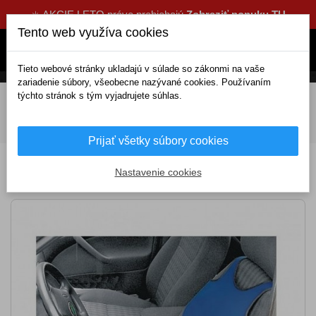
☀️ AKCIE LETO práve prebiehajú
Zobraziť ponuku TU
Tento web využíva cookies
Tieto webové stránky ukladajú v súlade so zákonmi na vaše
zariadenie súbory, všeobecne nazývané cookies. Používaním
týchto stránok s tým vyjadrujete súhlas.
DOMOV
Interiérové doplnky
Autopoťahy
Poťahy sedadiel
Predné poťahy a tričká
Poťah sedadla
TRIKO SOFT predný 1ks modrý
Prijať všetky súbory cookies
Poťah sedadla TRIKO SOFT predný 1ks
Nastavenie cookies
modrý