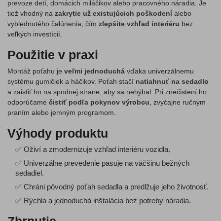
prevoze detí, domácich miláčikov alebo pracovného náradia. Je
tiež vhodný na
zakrytie už existujúcich poškodení
alebo
vyblednutého čalúnenia, čím
zlepšíte vzhľad interiéru
bez
veľkých investícií.
Použitie v praxi
Montáž poťahu je
veľmi jednoduchá
vďaka univerzálnemu
systému gumičiek a háčikov. Poťah stačí
natiahnuť na sedadlo
a zaistiť ho na spodnej strane, aby sa nehýbal. Pri znečistení ho
odporúčame
čistiť podľa pokynov výrobcu
, zvyčajne ručným
praním alebo jemným programom.
Výhody produktu
✅ Oživí a zmodernizuje vzhľad interiéru vozidla.
✅ Univerzálne prevedenie pasuje na väčšinu bežných
sedadiel.
✅ Chráni pôvodný poťah sedadla a predlžuje jeho životnosť.
✅ Rýchla a jednoduchá inštalácia bez potreby náradia.