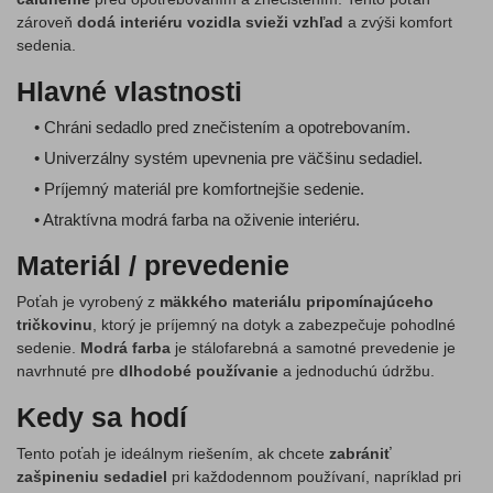
zároveň
dodá interiéru vozidla svieži vzhľad
a zvýši komfort
sedenia.
Hlavné vlastnosti
• Chráni sedadlo pred znečistením a opotrebovaním.
• Univerzálny systém upevnenia pre väčšinu sedadiel.
• Príjemný materiál pre komfortnejšie sedenie.
• Atraktívna modrá farba na oživenie interiéru.
Materiál / prevedenie
Poťah je vyrobený z
mäkkého materiálu pripomínajúceho
tričkovinu
, ktorý je príjemný na dotyk a zabezpečuje pohodlné
sedenie.
Modrá farba
je stálofarebná a samotné prevedenie je
navrhnuté pre
dlhodobé používanie
a jednoduchú údržbu.
Kedy sa hodí
Tento poťah je ideálnym riešením, ak chcete
zabrániť
zašpineniu sedadiel
pri každodennom používaní, napríklad pri