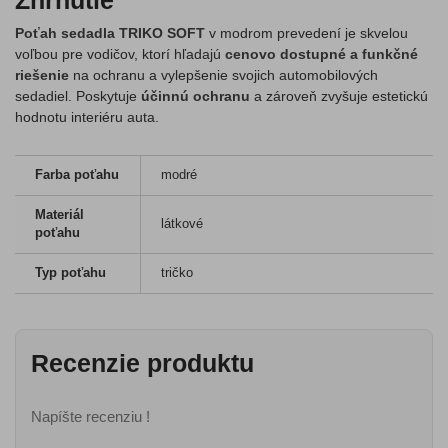
Zhrnutie
Poťah sedadla TRIKO SOFT
v modrom prevedení je skvelou
voľbou pre vodičov, ktorí hľadajú
cenovo dostupné a funkčné
riešenie
na ochranu a vylepšenie svojich automobilových
sedadiel. Poskytuje
účinnú ochranu
a zároveň zvyšuje estetickú
hodnotu interiéru auta.
Farba poťahu
modré
Materiál
látkové
poťahu
Typ poťahu
tričko
Recenzie produktu
Napíšte recenziu !