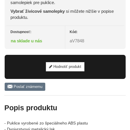
samolepiek pre puklice.
Vybrať živicové samolepky
si môžete nižšie v popise
produktu.
Dostupnosť:
Kód:
na sklade u nás
aV7848
Hodnotiť produkt
Poslať známemu
Popis produktu
- Puklice vyrobené zo špeciálneho ABS plastu
- Dvojvrstvový metalický lak