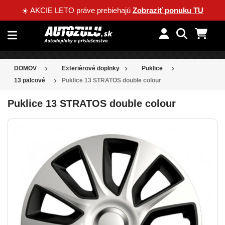
☀️ AKCIE LETO práve prebiehajú
Zobraziť ponuku TU
DOMOV
Exteriérové doplnky
Puklice
13 palcové
Puklice 13 STRATOS double colour
Puklice 13 STRATOS double colour