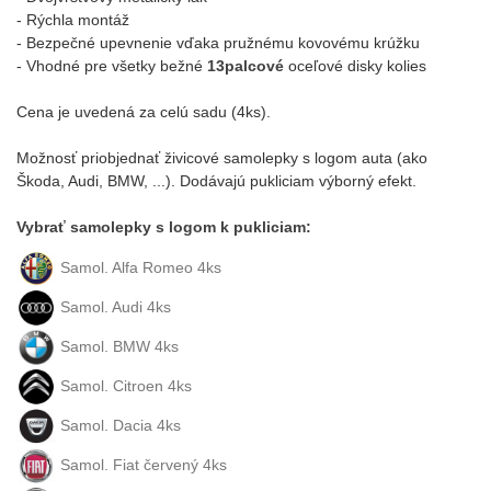
- Rýchla montáž
- Bezpečné upevnenie vďaka pružnému kovovému krúžku
- Vhodné pre všetky bežné
13palcové
oceľové disky kolies
Cena je uvedená za celú sadu (4ks).
Možnosť priobjednať živicové samolepky s logom auta (ako
Škoda, Audi, BMW, ...). Dodávajú pukliciam výborný efekt.
Vybrať samolepky s logom k pukliciam:
Samol. Alfa Romeo 4ks
Samol. Audi 4ks
Samol. BMW 4ks
Samol. Citroen 4ks
Samol. Dacia 4ks
Samol. Fiat červený 4ks