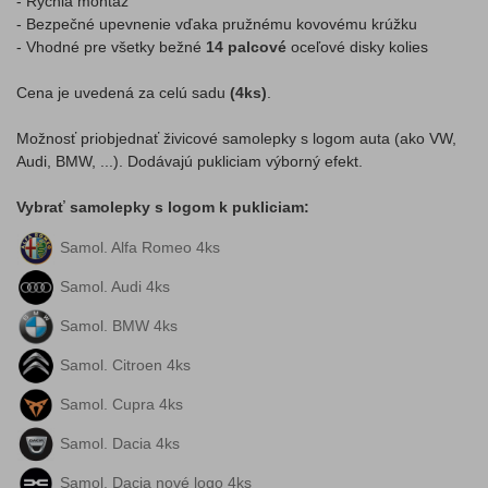
- Rýchla montáž
- Bezpečné upevnenie vďaka pružnému kovovému krúžku
- Vhodné pre všetky bežné
14 palcové
oceľové disky kolies
Cena je uvedená za celú sadu
(4ks)
.
Možnosť priobjednať živicové samolepky s logom auta (ako VW,
Audi, BMW, ...). Dodávajú pukliciam výborný efekt.
Vybrať samolepky s logom k pukliciam:
Samol. Alfa Romeo 4ks
Samol. Audi 4ks
Samol. BMW 4ks
Samol. Citroen 4ks
Samol. Cupra 4ks
Samol. Dacia 4ks
Samol. Dacia nové logo 4ks