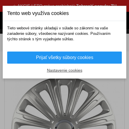
☀️ AKCIE LETO práve prebiehajú
Zobraziť ponuku TU
Tento web využíva cookies
Tieto webové stránky ukladajú v súlade so zákonmi na vaše
zariadenie súbory, všeobecne nazývané cookies. Používaním
týchto stránok s tým vyjadrujete súhlas.
DOMOV
Exteriérové doplnky
Puklice
14 palcové
Puklice 14 TREND RC
Prijať všetky súbory cookies
Puklice 14 TREND RC
Nastavenie cookies