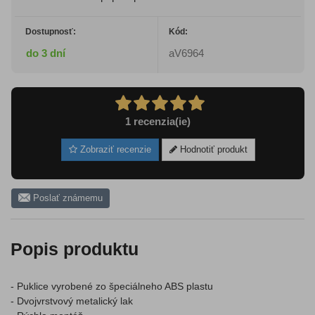
Dostupnosť:
Kód:
do 3 dní
aV6964
1
recenzia(ie)
Zobraziť recenzie
Hodnotiť produkt
Poslať známemu
Popis produktu
- Puklice vyrobené zo špeciálneho ABS plastu
- Dvojvrstvový metalický lak