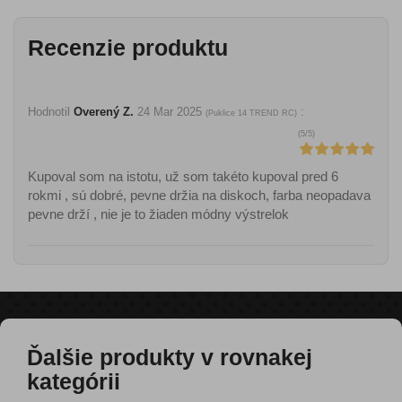
Recenzie produktu
Hodnotil
Overený Z.
24 Mar 2025
:
(
Puklice 14 TREND RC
)
(
5
/
5
)
Kupoval som na istotu, už som takéto kupoval pred 6
rokmi , sú dobré, pevne držia na diskoch, farba neopadava
pevne drží , nie je to žiaden módny výstrelok
Ďalšie produkty v rovnakej
kategórii