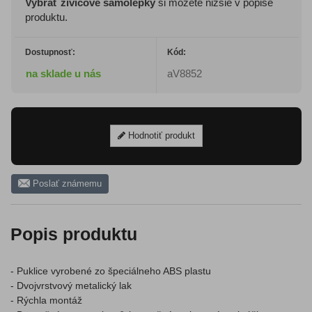
Vybrať živicové samolepky
si môžete nižšie v popise
produktu.
Dostupnosť:
Kód:
na sklade u nás
aV8852
Hodnotiť produkt
Poslať známemu
Popis produktu
- Puklice vyrobené zo špeciálneho ABS plastu
- Dvojvrstvový metalický lak
- Rýchla montáž