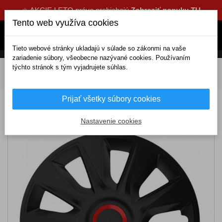
☀️ AKCIE LETO práve prebiehajú
Zobraziť ponuku TU
Tento web využíva cookies
Tieto webové stránky ukladajú v súlade so zákonmi na vaše
zariadenie súbory, všeobecne nazývané cookies. Používaním
týchto stránok s tým vyjadrujete súhlas.
DOMOV
Exteriérové doplnky
Puklice
15 palcové
Puklice 15 STRATOS RR black
Prijať všetky súbory cookies
Puklice 15 STRATOS RR black
Nastavenie cookies