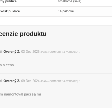
rby puklice
strieborné (sivé)
ľkosť puklice
14 palcové
cenzie produktu
til
Overený Z.
03 Dec 2025
:
(
Puklice COMFORT 14- VERSACO
)
ta a cena
til
Overený Z.
09 Dec 2024
:
(
Puklice COMFORT 14- VERSACO
)
m namontoval páči sa mi