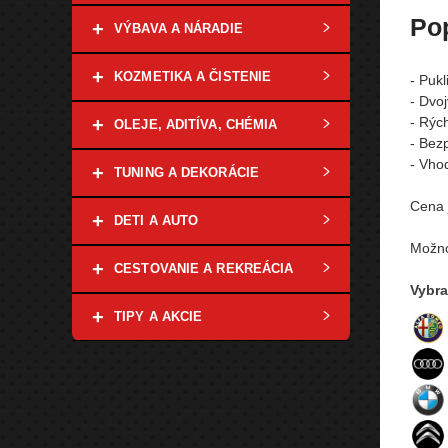
Po
+
VÝBAVA A NÁRADIE
+
KOZMETIKA A ČISTENIE
- Puk
- Dvoj
+
- Rýc
OLEJE, ADITÍVA, CHÉMIA
- Bez
- Vho
+
TUNING A DEKORÁCIE
Cena 
+
DETI A AUTO
Možno
+
CESTOVANIE A REKREÁCIA
Vybra
+
TIPY A AKCIE