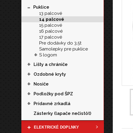
-
Puklice
13 palcové
14 palcové
15 palcové
16 palcové
17 palcové
Pre dodávky do 3,5t
Samolepky pre puklice
+
S logom
+
Lišty a chrániče
+
Ozdobné kryty
+
Nosiče
+
Podložky pod ŠPZ
+
Prídavné zrkadlá
Zásterky (lapače nečistôt)
+
ELEKTRICKÉ DOPLNKY