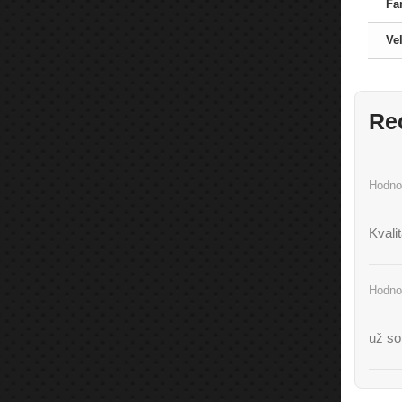
Fa
Ve
Re
Hodno
Kvali
Hodno
už so