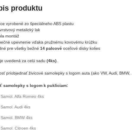
pis produktu
lice vyrobené zo špeciálneho ABS plastu
vrstvový metalický lak
hla montáž
pečné upevnenie vďaka pružnému kovovému krúžku
dné pre všetky bežné
14 palcové
oceľové disky kolies
je uvedená za celú sadu
(4ks)
.
sť priobjednať živicové samolepky s logom auta (ako VW, Audi, BMW, ..
ť samolepky s logom k pukliciam:
Samol. Alfa Romeo 4ks
Samol. Audi 4ks
Samol. BMW 4ks
Samol. Citroen 4ks