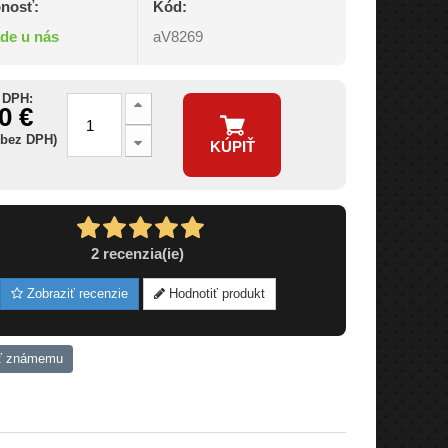
nosť:
Kód:
ade u nás
aV8269
 DPH:
0 €
 bez DPH)
KÚPIŤ
2
recenzia(ie)
Zobraziť recenzie
Hodnotiť produkt
ť známemu