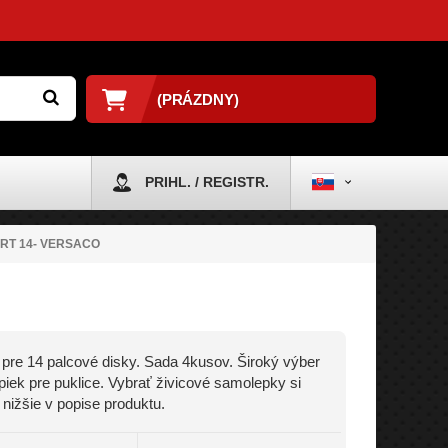
(PRÁZDNY)
PRIHL. / REGISTR.
ORT 14- VERSACO
 pre 14 palcové disky. Sada 4kusov. Široký výber
iek pre puklice. Vybrať živicové samolepky si
nižšie v popise produktu.