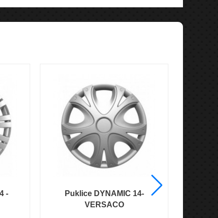
4 -
Puklice DYNAMIC 14-
Puklice
VERSACO