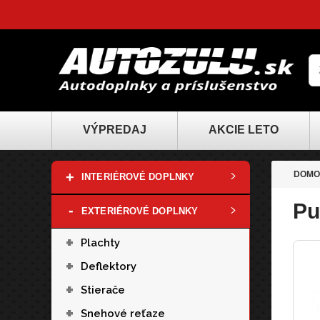
VÝPREDAJ
AKCIE LETO
+
DOMO
INTERIÉROVÉ DOPLNKY
Pu
-
EXTERIÉROVÉ DOPLNKY
+
Plachty
+
Deflektory
+
Stierače
+
Snehové reťaze