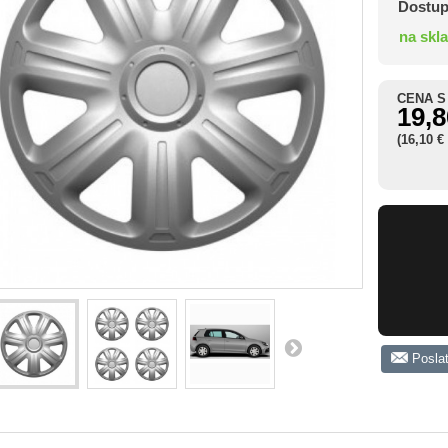
Dostup
na skl
CENA S
19,8
(16,10 €
Posla