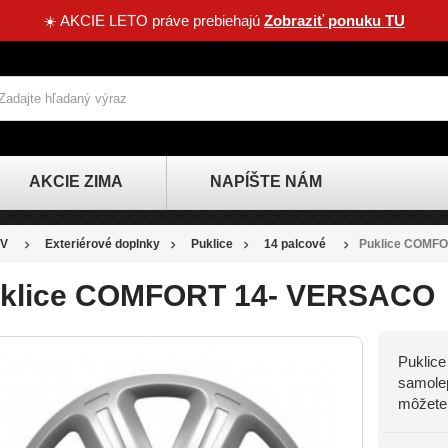
☀️ AKCIE LETO práve prebiehajú
Zobraziť ponuku TU
AKCIE ZIMA
NAPÍŠTE NÁM
V
Exteriérové doplnky
Puklice
14 palcové
Puklice COMF
klice COMFORT 14- VERSACO
Puklice
samolep
môžete 