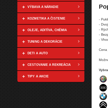
Po
+
VÝBAVA A NÁRADIE
+
KOZMETIKA A ČISTENIE
- Puk
- Dvoj
+
- Rýc
OLEJE, ADITÍVA, CHÉMIA
- Bez
- Vho
+
TUNING A DEKORÁCIE
Cena 
+
DETI A AUTO
Možno
+
CESTOVANIE A REKREÁCIA
Vybra
+
TIPY A AKCIE