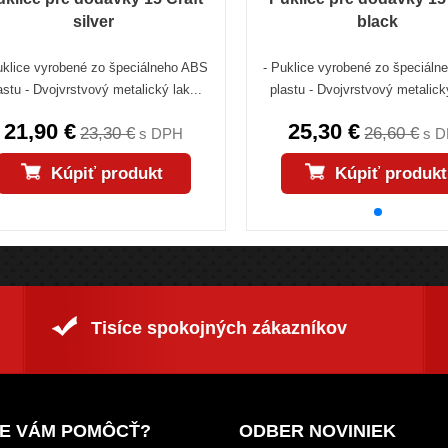
silver
black
uklice vyrobené zo špeciálneho ABS
- Puklice vyrobené zo špeciál
astu - Dvojvrstvový metalický lak...
plastu - Dvojvrstvový metalický
21,90 €
25,30 €
23,30 €
26,60 €
s DPH
s 
Kúpiť produkt
Kúpiť produkt
Tisíce spokojných zákazníkov
E VÁM POMÔCŤ?
ODBER NOVINIEK