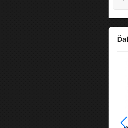
Ďal
ky 15 Craft
Puklice pre dodávky 15 Craft
P