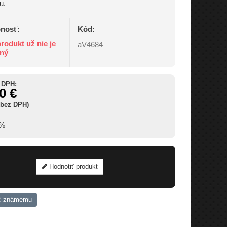
u.
nosť:
Kód:
rodukt už nie je
aV4684
ný
 DPH:
0 €
 bez DPH)
5%
Hodnotiť produkt
ť známemu