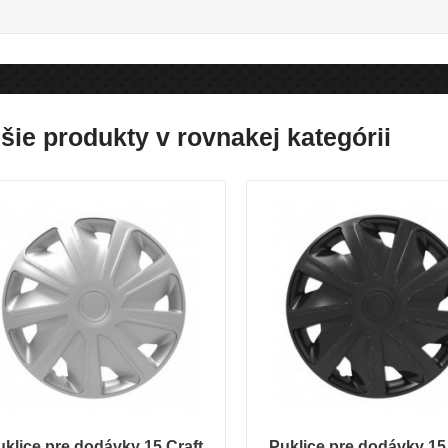
šie produkty v rovnakej kategórii
uklice pre dodávky 15 Craft
Puklice pre dodávky 15