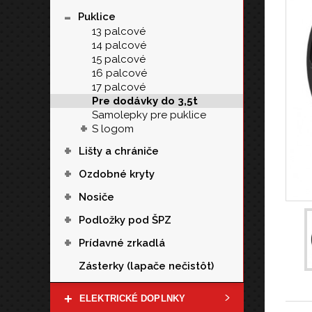
-
Puklice
13 palcové
14 palcové
15 palcové
16 palcové
17 palcové
Pre dodávky do 3,5t
Samolepky pre puklice
+
S logom
+
Lišty a chrániče
+
Ozdobné kryty
+
Nosiče
+
Podložky pod ŠPZ
+
Prídavné zrkadlá
Zásterky (lapače nečistôt)
+
ELEKTRICKÉ DOPLNKY