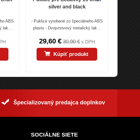
silver and black
neho ABS
- Puklice vyrobené zo špeciálneho ABS
- Puklice 
 lak...
plastu - Dvojvrstvový metalický lak...
plastu - D
29,60 €
21,
30,90 €
DPH
s DPH
Kúpiť produkt
Špecializovaný predajca doplnkov
SOCIÁLNE SIETE