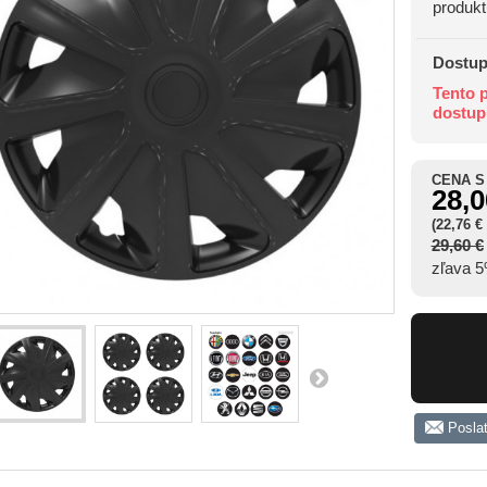
produkt
Dostup
Tento p
dostup
CENA S
28,0
(22,76 €
29,60 €
zľava 
Posla