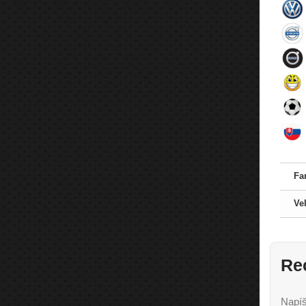
Fa
Ve
Re
Napíš