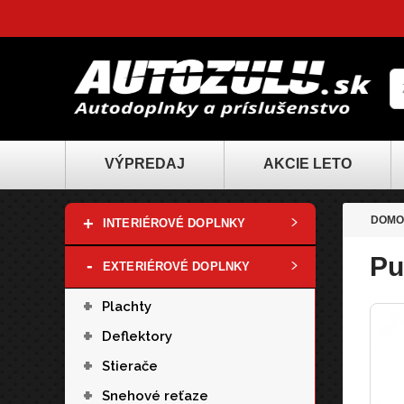
VÝPREDAJ
AKCIE LETO
+
DOMO
INTERIÉROVÉ DOPLNKY
Pu
-
EXTERIÉROVÉ DOPLNKY
+
Plachty
+
Deflektory
+
Stierače
+
Snehové reťaze