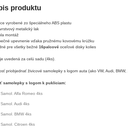
pis produktu
lice vyrobené zo špeciálneho ABS plastu
vrstvový metalický lak
hla montáž
pečné upevnenie vďaka pružnému kovovému krúžku
dné pre všetky bežné
16palcové
oceľové disky kolies
je uvedená za celú sadu (4ks).
sť priobjednať živicové samolepky s logom auta (ako VW, Audi, BMW, ..
ť samolepky s logom k pukliciam:
Samol. Alfa Romeo 4ks
Samol. Audi 4ks
Samol. BMW 4ks
Samol. Citroen 4ks