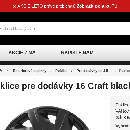
☀️ AKCIE LETO práve prebiehajú
Zobraziť ponuku TU
AKCIE ZIMA
NAPÍŠTE NÁM
V
Exteriérové doplnky
Puklice
Pre dodávky do 3,5t
Puklic
klice pre dodávky 16 Craft blac
Puklice
ZĽAVA
VANov. 
-1,60 €
puklice.
Vybrať