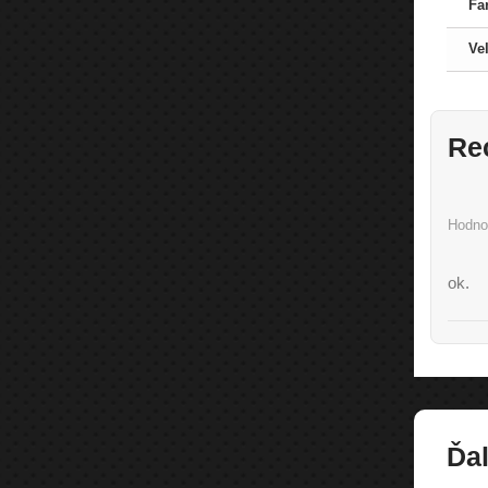
Fa
Ve
Re
Hodno
ok.
Ďal