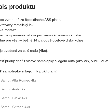
pis produktu
lice vyrobené zo špeciálneho ABS plastu
vrstvový metalický lak
hla montáž
pečné upevnenie vďaka pružnému kovovému krúžku
dné pre všetky bežné
14 palcové
oceľové disky kolies
je uvedená za celú sadu
(4ks)
.
sť priobjednať živicové samolepky s logom auta (ako VW, Audi, BMW, ..
ť samolepky s logom k pukliciam:
Samol. Alfa Romeo 4ks
Samol. Audi 4ks
Samol. BMW 4ks
Samol. Citroen 4ks