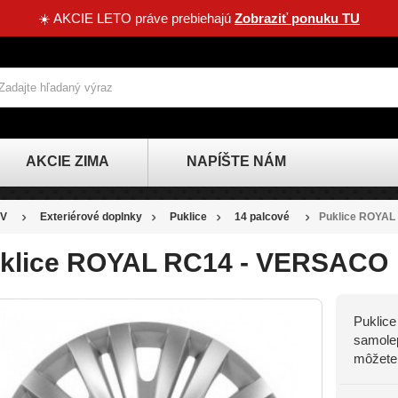
☀️ AKCIE LETO práve prebiehajú
Zobraziť ponuku TU
AKCIE ZIMA
NAPÍŠTE NÁM
V
Exteriérové doplnky
Puklice
14 palcové
Puklice ROYAL
klice ROYAL RC14 - VERSACO
Puklice
samolep
môžete 