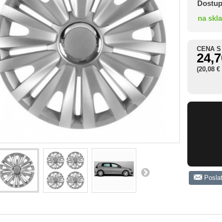
Dostup
na skl
CENA S
24,7
(20,08 €
Posla