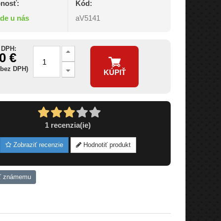
nosť:
Kód:
ade u nás
aV5141
 DPH:
0 €
 bez DPH)
KÚPIŤ
1
recenzia(ie)
Zobraziť recenzie
Hodnotiť produkt
ť známemu