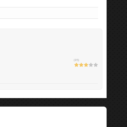
(
3
/
5
)