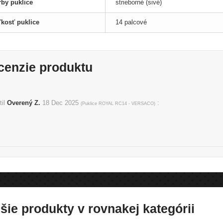
rby puklice
strieborné (sivé)
ľkosť puklice
14 palcové
cenzie produktu
til
Overený Z.
18 Dec 2025
:
(
Puklice ROYAL RC14 - VERSACO
)
šie produkty v rovnakej kategórii