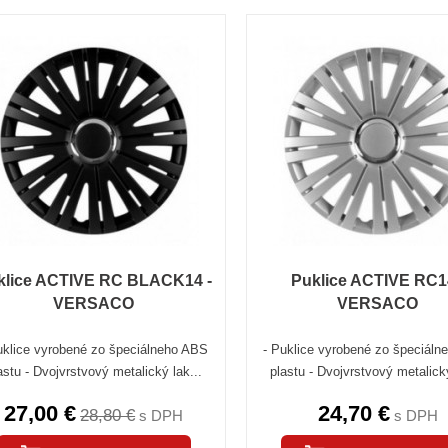
klice ACTIVE RC BLACK14 -
Puklice ACTIVE RC1
VERSACO
VERSACO
uklice vyrobené zo špeciálneho ABS
- Puklice vyrobené zo špeciál
astu - Dvojvrstvový metalický lak...
plastu - Dvojvrstvový metalický
27,00 €
24,70 €
28,80 €
s DPH
s DPH