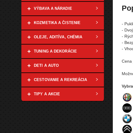
Po
+
VÝBAVA A NÁRADIE
+
KOZMETIKA A ČISTENIE
- Puk
- Dvoj
+
- Rýc
OLEJE, ADITÍVA, CHÉMIA
- Bez
- Vho
+
TUNING A DEKORÁCIE
Cena 
+
DETI A AUTO
Možno
+
CESTOVANIE A REKREÁCIA
Vybra
+
TIPY A AKCIE