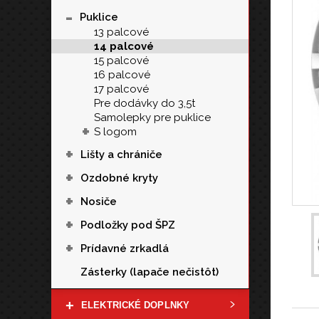
-
Puklice
13 palcové
14 palcové
15 palcové
16 palcové
17 palcové
Pre dodávky do 3,5t
Samolepky pre puklice
+
S logom
+
Lišty a chrániče
+
Ozdobné kryty
+
Nosiče
+
Podložky pod ŠPZ
+
Prídavné zrkadlá
Zásterky (lapače nečistôt)
+
ELEKTRICKÉ DOPLNKY