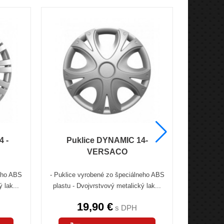
4 -
Puklice DYNAMIC 14-
Puklice
VERSACO
neho ABS
- Puklice vyrobené zo špeciálneho ABS
- Puklice 
 lak...
plastu - Dvojvrstvový metalický lak...
plastu - D
19,90 €
27,
s DPH