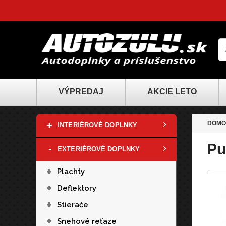
VÝPREDAJ
AKCIE LETO
+
DOMO
INTERIÉROVÉ DOPLNKY
Pu
-
EXTERIÉROVÉ DOPLNKY
+
Plachty
+
Deflektory
+
Stierače
+
Snehové reťaze