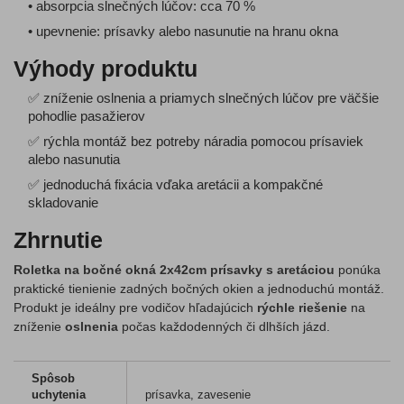
• absorpcia slnečných lúčov: cca 70 %
• upevnenie: prísavky alebo nasunutie na hranu okna
Výhody produktu
✅ zníženie oslnenia a priamych slnečných lúčov pre väčšie
pohodlie pasažierov
✅ rýchla montáž bez potreby náradia pomocou prísaviek
alebo nasunutia
✅ jednoduchá fixácia vďaka aretácii a kompakčné
skladovanie
Zhrnutie
Roletka na bočné okná 2x42cm prísavky s aretáciou
ponúka
praktické tienienie zadných bočných okien a jednoduchú montáž.
Produkt je ideálny pre vodičov hľadajúcich
rýchle riešenie
na
zníženie
oslnenia
počas každodenných či dlhších jázd.
Spôsob
uchytenia
prísavka, zavesenie