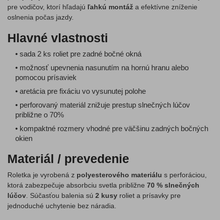
pre vodičov, ktorí hľadajú
ľahkú montáž
a efektívne zníženie
oslnenia počas jazdy.
Hlavné vlastnosti
• sada 2 ks roliet pre zadné bočné okná
• možnosť upevnenia nasunutím na hornú hranu alebo
pomocou prísaviek
• aretácia pre fixáciu vo vysunutej polohe
• perforovaný materiál znižuje prestup slnečných lúčov
približne o 70%
• kompaktné rozmery vhodné pre väčšinu zadných bočných
okien
Materiál / prevedenie
Roletka je vyrobená z
polyesterového materiálu
s perforáciou,
ktorá zabezpečuje absorbciu svetla približne
70 % slnečných
lúčov
. Súčasťou balenia sú
2 kusy
roliet a prísavky pre
jednoduché uchytenie bez náradia.