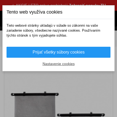
☀️ AKCIE LETO práve prebiehajú
Zobraziť ponuku TU
Tento web využíva cookies
Tieto webové stránky ukladajú v súlade so zákonmi na vaše
zariadenie súbory, všeobecne nazývané cookies. Používaním
týchto stránok s tým vyjadrujete súhlas.
DOMOV
Interiérové doplnky
Clony, rolety, fólie
Rolety
Roletka na bočné okná 2x42cm prísavky s aretáciou
Prijať všetky súbory cookies
Roletka na bočné okná 2x42cm prísavky s
aretáciou
Nastavenie cookies