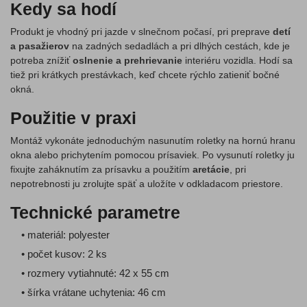
Kedy sa hodí
Produkt je vhodný pri jazde v slnečnom počasí, pri preprave
detí
a pasažierov
na zadných sedadlách a pri dlhých cestách, kde je
potreba znížiť
oslnenie a prehrievanie
interiéru vozidla. Hodí sa
tiež pri krátkych prestávkach, keď chcete rýchlo zatieniť bočné
okná.
Použitie v praxi
Montáž vykonáte jednoduchým nasunutím roletky na hornú hranu
okna alebo prichytením pomocou prísaviek. Po vysunutí roletky ju
fixujte zaháknutím za prísavku a použitím
aretácie
, pri
nepotrebnosti ju zrolujte späť a uložíte v odkladacom priestore.
Technické parametre
• materiál: polyester
• počet kusov: 2 ks
• rozmery vytiahnuté: 42 x 55 cm
• šírka vrátane uchytenia: 46 cm