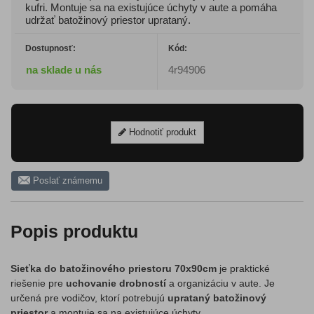
kufri. Montuje sa na existujúce úchyty v aute a pomáha
udržať batožinový priestor uprataný.
Dostupnosť:
Kód:
na sklade u nás
4r94906
Hodnotiť produkt
Poslať známemu
Popis produktu
Sieťka do batožinového priestoru 70x90cm
je praktické
riešenie pre
uchovanie drobností
a organizáciu v aute. Je
určená pre vodičov, ktorí potrebujú
uprataný batožinový
priestor
a montuje sa na existujúce úchyty.