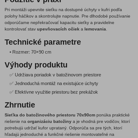
Pri montáži upevnite sieťku na dostupné úchyty v kufri podľa
polohy háčikov a skontrolujte napnutie. Pre dlhodobé používanie
odporúčame nepřekračovať kapacitu sieťky a pravidelne
kontrolovať stav
upevňovacích očiek
a
lemovania
.
Technické parametre
• Rozmer: 70×90 cm
Výhody produktu
✅ Udržiava poriadok v batožinovom priestore
✅ Jednoduchá montáž na existujúce úchyty
✅ Efektívne využitie priestoru bez prekážok
Zhrnutie
Sieťka do batožinového priestoru 70x90cm
ponúka praktické
riešenie na
organizáciu batožiny
a je vhodná pre vodičov, ktorí
potrebujú udržať kufor uprataný. Odporúča sa pre tých, ktorí
hľadajú jednoduché a funkčné riešenie montovateľné na