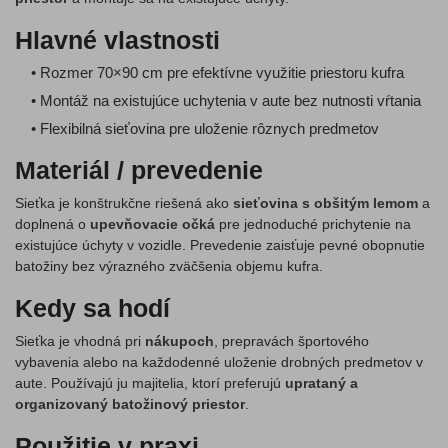
Hlavné vlastnosti
• Rozmer 70×90 cm pre efektívne využitie priestoru kufra
• Montáž na existujúce uchytenia v aute bez nutnosti vŕtania
• Flexibilná sieťovina pre uloženie rôznych predmetov
Materiál / prevedenie
Sieťka je konštrukčne riešená ako
sieťovina s obšitým lemom
a
doplnená o
upevňovacie očká
pre jednoduché prichytenie na
existujúce úchyty v vozidle. Prevedenie zaisťuje pevné obopnutie
batožiny bez výrazného zväčšenia objemu kufra.
Kedy sa hodí
Sieťka je vhodná pri
nákupoch
, prepravách športového
vybavenia alebo na každodenné uloženie drobných predmetov v
aute. Používajú ju majitelia, ktorí preferujú
uprataný a
organizovaný batožinový priestor
.
Použitie v praxi