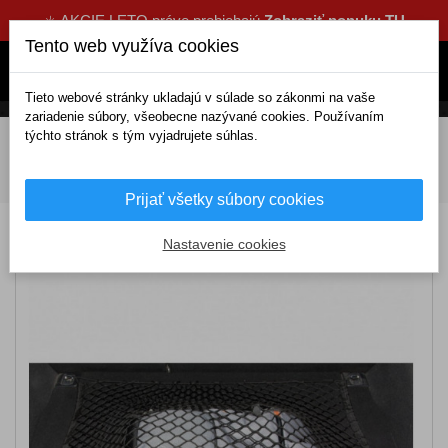
☀️ AKCIE LETO práve prebiehajú
Zobraziť ponuku TU
Tento web využíva cookies
Tieto webové stránky ukladajú v súlade so zákonmi na vaše
zariadenie súbory, všeobecne nazývané cookies. Používaním
týchto stránok s tým vyjadrujete súhlas.
DOMOV
Interiérové doplnky
Organizéry, upevňovače
Upevňovacie sieťky
Sieťka do batožinového priestoru
70x90cm
Prijať všetky súbory cookies
Sieťka do batožinového priestoru 70x90cm
Nastavenie cookies