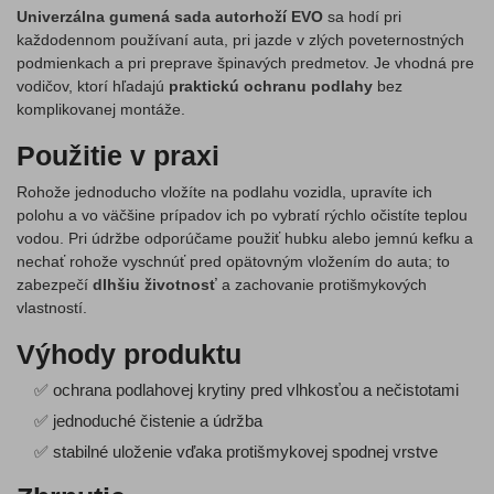
Univerzálna gumená sada autorhoží EVO
sa hodí pri
každodennom používaní auta, pri jazde v zlých poveternostných
podmienkach a pri preprave špinavých predmetov. Je vhodná pre
vodičov, ktorí hľadajú
praktickú ochranu podlahy
bez
komplikovanej montáže.
Použitie v praxi
Rohože jednoducho vložíte na podlahu vozidla, upravíte ich
polohu a vo väčšine prípadov ich po vybratí rýchlo očistíte teplou
vodou. Pri údržbe odporúčame použiť hubku alebo jemnú kefku a
nechať rohože vyschnúť pred opätovným vložením do auta; to
zabezpečí
dlhšiu životnosť
a zachovanie protišmykových
vlastností.
Výhody produktu
✅ ochrana podlahovej krytiny pred vlhkosťou a nečistotami
✅ jednoduché čistenie a údržba
✅ stabilné uloženie vďaka protišmykovej spodnej vrstve