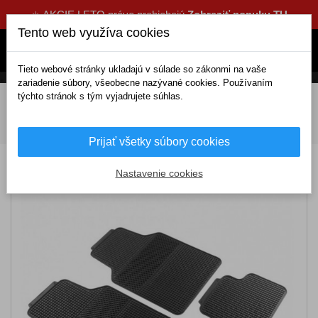
☀️ AKCIE LETO práve prebiehajú
Zobraziť ponuku TU
Tento web využíva cookies
Tieto webové stránky ukladajú v súlade so zákonmi na vaše
zariadenie súbory, všeobecne nazývané cookies. Používaním
týchto stránok s tým vyjadrujete súhlas.
DOMOV
Interiérové doplnky
Koberce a rohože
Gumové rohože
Univerzálne rohože
Univerzálna gumená
sada autorhoží EVO
Prijať všetky súbory cookies
Univerzálna gumená sada autorhoží EVO
Nastavenie cookies