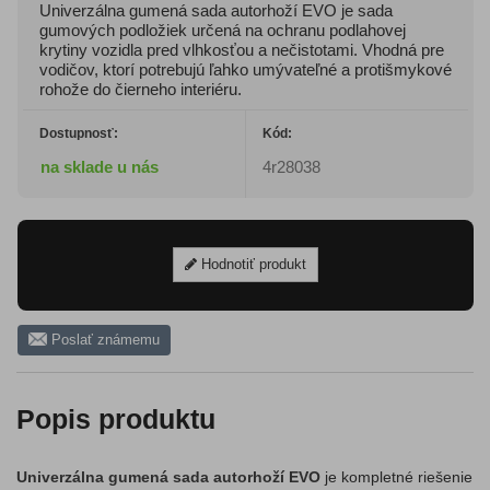
Univerzálna gumená sada autorhoží EVO je sada
gumových podložiek určená na ochranu podlahovej
krytiny vozidla pred vlhkosťou a nečistotami. Vhodná pre
vodičov, ktorí potrebujú ľahko umývateľné a protišmykové
rohože do čierneho interiéru.
Dostupnosť:
Kód:
na sklade u nás
4r28038
Hodnotiť produkt
Poslať známemu
Popis produktu
Univerzálna gumená sada autorhoží EVO
je kompletné riešenie