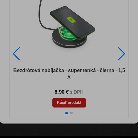
Bezdrôtová nabíjačka - super tenká - čierna - 1,5
A
8,90 €
s DPH
Kúpiť produkt