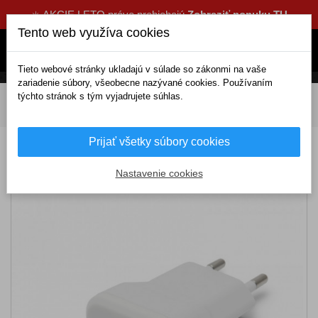
☀️ AKCIE LETO práve prebiehajú
Zobraziť ponuku TU
Tento web využíva cookies
Tieto webové stránky ukladajú v súlade so zákonmi na vaše
zariadenie súbory, všeobecne nazývané cookies. Používaním
týchto stránok s tým vyjadrujete súhlas.
DOMOV
Elektrické doplnky
Do zapaľovača
Nabíjačky telefónu
Domáca sieť
USB Sieťový adaptér
Prijať všetky súbory cookies
USB Sieťový adaptér
Nastavenie cookies