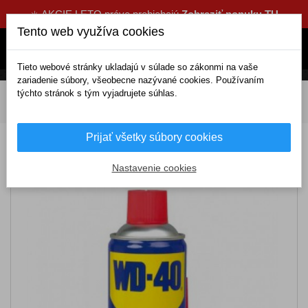
☀️ AKCIE LETO práve prebiehajú
Zobraziť ponuku TU
Tento web využíva cookies
Tieto webové stránky ukladajú v súlade so zákonmi na vaše
zariadenie súbory, všeobecne nazývané cookies. Používaním
týchto stránok s tým vyjadrujete súhlas.
DOMOV
Oleje, aditíva, chémia
Mazivá a spreje
WD-
40 400ml
Prijať všetky súbory cookies
WD-40 400ml
Nastavenie cookies