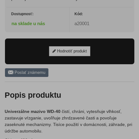
Dostupnosť:
Kód:
na sklade u nás
a20001
Hodnotiť produkt
Poslať známemu
Popis produktu
Univerzálne mazivo WD-40
čistí, chráni, vytesňuje vlhkosť,
zastavuje vŕzganie, uvoľňuje zhrdzavené časti a povoľuje
zaseknuté mechanizmy. Tisíce použití v domácnosti, záhrade, pri
údržbe automobilu.