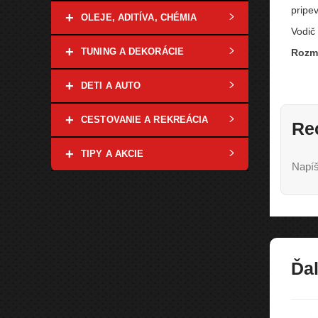
pripe
+
OLEJE, ADITÍVA, CHÉMIA
Vodič
+
TUNING A DEKORÁCIE
Rozm
+
DETI A AUTO
+
CESTOVANIE A REKREÁCIA
Re
+
TIPY A AKCIE
Napíš
Ďal