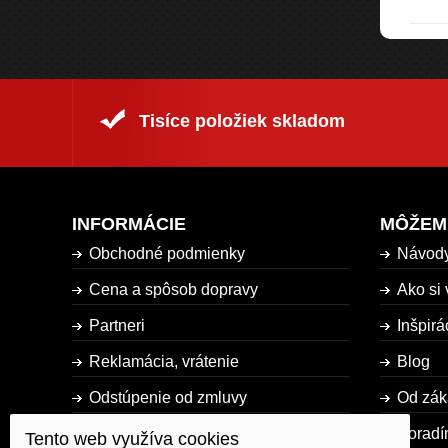
Tisíce položiek skladom
INFORMÁCIE
MÔŽEM
Obchodné podmienky
Návod
Cena a spôsob dopravy
Ako si 
Partneri
Inšpirá
Reklamácia, vrátenie
Blog
Odstúpenie od zmluvy
Od zák
Dostupnosť tovaru
Poradí
Tento web využíva cookies