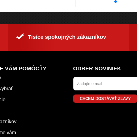
Tisíce spokojných zákazníkov
E VÁM POMÔCŤ?
ODBER NOVINIEK
y
vybrať
CHCEM DOSTÁVAŤ ZĽAVY
cie
azníkov
me vám