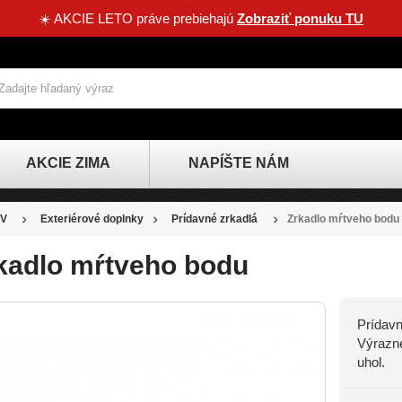
☀️ AKCIE LETO práve prebiehajú
Zobraziť ponuku TU
AKCIE ZIMA
NAPÍŠTE NÁM
V
Exteriérové doplnky
Prídavné zrkadlá
Zrkadlo mŕtveho bodu
kadlo mŕtveho bodu
Prídav
Výrazne
uhol.