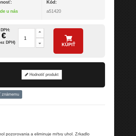
nosť:
Kód:
ade u nás
a51420
 DPH:
 €
bez DPH)
KÚPIŤ
Hodnotiť produkt
ť známemu
 pozorovania a eliminuje mŕtvy uhol. Zrkadlo