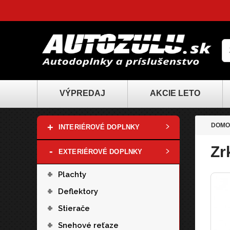
VÝPREDAJ
AKCIE LETO
+
DOMO
INTERIÉROVÉ DOPLNKY
Zr
-
EXTERIÉROVÉ DOPLNKY
+
Plachty
+
Deflektory
+
Stierače
+
Snehové reťaze