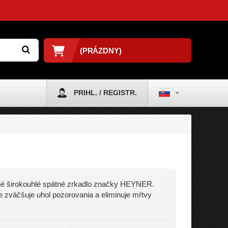
(PRÁZDNY)
PRIHL. / REGISTR.
né širokouhlé spätné zrkadlo značky HEYNER.
 zväčšuje uhol pozorovania a eliminuje mŕtvy