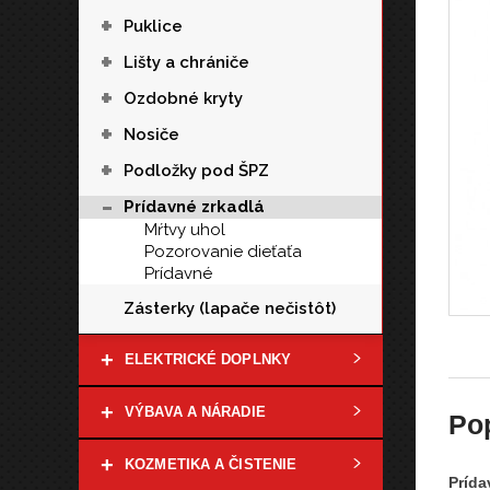
+
Puklice
+
Lišty a chrániče
+
Ozdobné kryty
+
Nosiče
+
Podložky pod ŠPZ
-
Prídavné zrkadlá
Mŕtvy uhol
Pozorovanie dieťaťa
Prídavné
Zásterky (lapače nečistôt)
+
ELEKTRICKÉ DOPLNKY
+
VÝBAVA A NÁRADIE
Po
+
KOZMETIKA A ČISTENIE
Prída