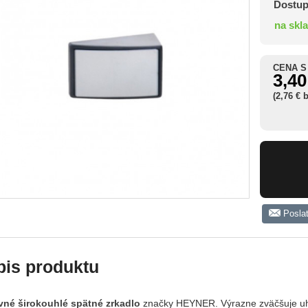
Dostup
na skl
CENA S
3,40
(2,76 € 
Posla
pis produktu
vné širokouhlé spätné zrkadlo
značky HEYNER. Výrazne zväčšuje uhol