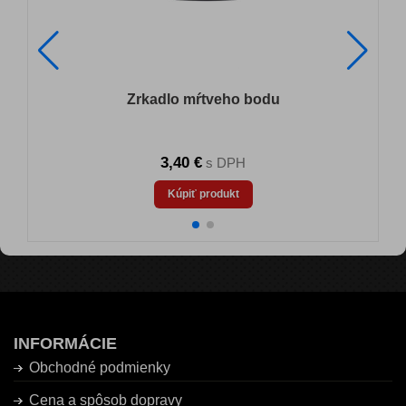
Zrkadlo mŕtveho bodu
3,40 €
s DPH
Kúpiť produkt
INFORMÁCIE
Obchodné podmienky
Cena a spôsob dopravy