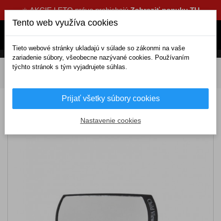
☀️ AKCIE LETO práve prebiehajú
Zobraziť ponuku TU
Tento web využíva cookies
Tieto webové stránky ukladajú v súlade so zákonmi na vaše
zariadenie súbory, všeobecne nazývané cookies. Používaním
týchto stránok s tým vyjadrujete súhlas.
DOMOV
Exteriérové doplnky
Prídavné zrkadlá
Zrkadlo vnútorné na pozorovanie dieťata
Prijať všetky súbory cookies
Zrkadlo vnútorné na pozorovanie dieťata
Nastavenie cookies